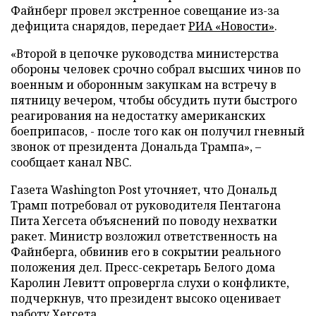
Файнберг провел экстренное совещание из-за
дефицита снарядов, передает
РИА «Новости»
.
«Второй в цепочке руководства министерства
обороны человек срочно собрал высших чинов по
военным и оборонным закупкам на встречу в
пятницу вечером, чтобы обсудить пути быстрого
реагирования на недостатку американских
боеприпасов, - после того как он получил гневный
звонок от президента Дональда Трампа», –
сообщает канал NBC.
Газета Washington Post уточняет, что Дональд
Трамп потребовал от руководителя Пентагона
Пита Хегсета объяснений по поводу нехватки
ракет. Министр возложил ответственность на
Файнберга, обвинив его в сокрытии реального
положения дел. Пресс-секретарь Белого дома
Каролин Левитт опровергла слухи о конфликте,
подчеркнув, что президент высоко оценивает
работу Хегсета.