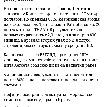
На фоне противостояния с Ираном Пентагон
запросил у Конгресса дополнительные 67 млрд
долларов. По оценкам CSIS, американская армия
израсходовала до 1,6 тыс. ракет Patriot и около 200
перехватчиков THAAD. В результате запасы
первых сократились с 2,3 тыс. до примерно 830
единиц, а арсенал вторых упал до 278 штук,
спровоцировав острую нехватку средств ПВО.
Как писала газета ВЗГЛЯД, президент США
Дональд Трамп
потребовал
от главы Пентагона
Пита Хегсета объяснений из-за нехватки ракет.
Американские вооруженные силы
потратили
почти 80% запасов перехватчиков для ключевых
систем ПРО.
Дефицит боеприпасов
вынудил
американского
лидера отложить удары по Ирану.
Текст: Мария Иванова