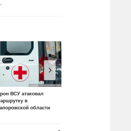
.
рон ВСУ атаковал
Нанесены удары по
аршрутку в
логистике ВСУ в
апорожской области
Харьковской и
Днепропетровской
областях