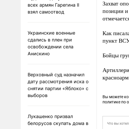
Захват оп
всех армян Гарегина II
позиции и
взял самоотвод
отмечаетс
Украинские военные
Как писал
сдались в плен при
пункт ВСУ
освобождении села
Анискино
Бойцы гру
Артиллери
Верховный суд назначил
красноарм
дату рассмотрения иска о
снятии партии «Яблоко» с
выборов
Вы можете к
политике по 
Лукашенко призвал
белорусов скупать дома в