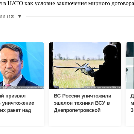
я в НАТО как условие заключения мирного договора
И (10)
▼
ий призвал
ВС России уничтожили
Д
 уничтожение
эшелон техники ВСУ в
м
их ракет над
Днепропетровской
З
й
области