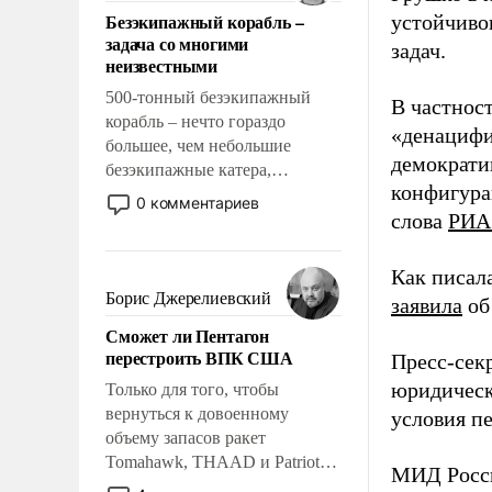
ответственность, помогать
Безэкипажный корабль –
устойчиво
слабым, идти вперед и
задача со многими
задач.
адаптироваться.
неизвестными
500-тонный безэкипажный
В частност
корабль – нечто гораздо
«денацифи
большее, чем небольшие
демократи
безэкипажные катера,
конфигура
применение которых уже
0 комментариев
стало обыденностью. Задача по
слова
РИА
созданию такого корабля очень
сложна и амбициозна. Однако
Как писал
и ее реализация радикально
Борис Джерелиевский
заявила
об
поднимет наши боевые
Сможет ли Пентагон
возможности.
перестроить ВПК США
Пресс-сек
юридическ
Только для того, чтобы
вернуться к довоенному
условия пе
объему запасов ракет
Tomahawk, THAAD и Patriot
МИД Рос
США потребуется более трех