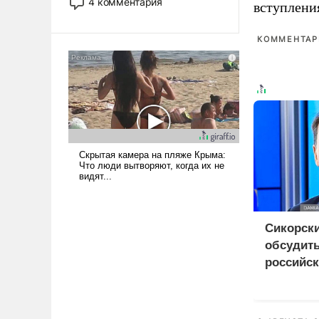
4 комментария
вступлени
лет. Даже небольшая война с
Ираном опустошила
КОММЕНТАРИ
американские арсеналы.
Сложившаяся ситуация
означает многолетний период
уязвимости США, например,
перед Китаем.
Сикорск
обсудить
российск
Украино