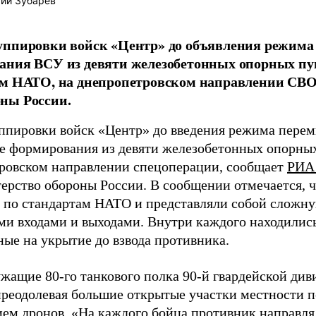
ий Зубарев
уппировки войск «Центр» до объявления режима
ния ВСУ из девяти железобетонных опорных пу
ам НАТО, на днепропетровском направлении СВО
ны России.
ппировки войск «Центр» до введения режима пере
е формирования из девяти железобетонных опорных
ровском направлении спецоперации, сообщает
РИА
ерство обороны России. В сообщении отмечается, 
 по стандартам НАТО и представляли собой сложну
ми входами и выходами. Внутри каждого находилис
ные на укрытие до взвода противника.
жащие 80-го танкового полка 90-й гвардейской див
преодолевая большие открытые участки местности п
ем дронов. «На каждого бойца противник направля