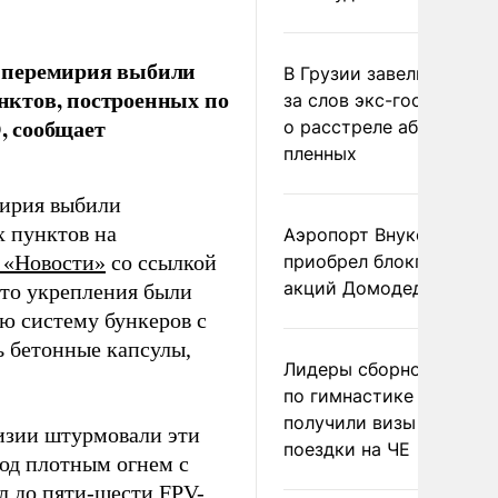
 перемирия выбили
В Грузии завели дело и
нктов, построенных по
за слов экс-госминист
, сообщает
о расстреле абхазских
пленных
мирия выбили
 пунктов на
Аэропорт Внуково
 «Новости»
со ссылкой
приобрел блокпакет
акций Домодедово
что укрепления были
ю систему бункеров с
ь бетонные капсулы,
Лидеры сборной Росси
по гимнастике не
получили визы для
изии штурмовали эти
поездки на ЧЕ
од плотным огнем с
л до пяти-шести FPV-