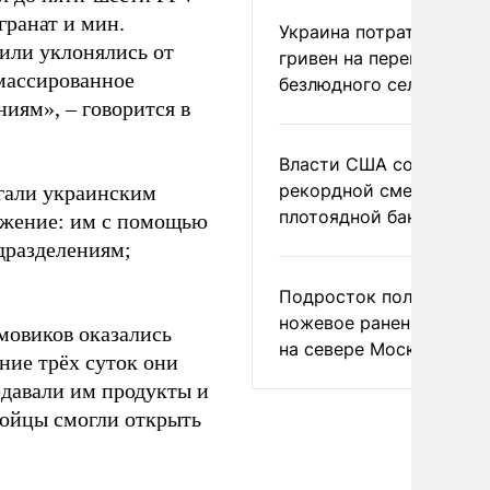
гранат и мин.
Украина потратила 1 мл
или уклонялись от
гривен на переименова
массированное
безлюдного села
иям», – говорится в
Власти США сообщили 
рекордной смертности 
агали украинским
плотоядной бактерии
ложение: им с помощью
дразделениям;
Подросток получил
ножевое ранение в дра
мовиков оказались
на севере Москвы
ние трёх суток они
едавали им продукты и
бойцы смогли открыть