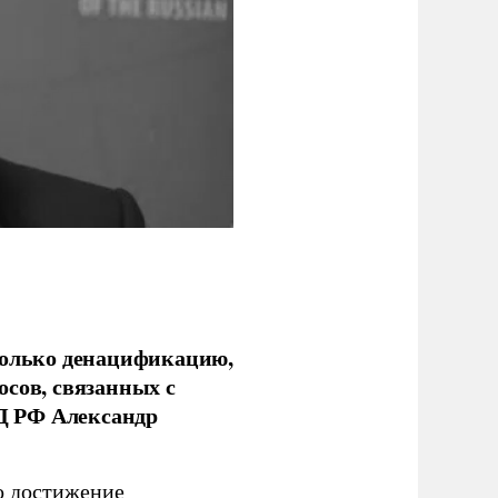
только денацификацию,
осов, связанных с
Д РФ Александр
о достижение