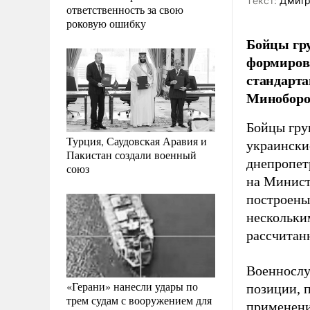
Tекст:
Дмитр
ответственность за свою
роковую ошибку
Бойцы гр
формирова
стандарт
Миноборо
Бойцы гру
Турция, Саудовская Аравия и
украински
Пакистан создали военный
днепропет
союз
на Минист
построены
нескольки
рассчитан
Военнослу
«Герани» нанесли удары по
позиции, 
трем судам с вооружением для
применени