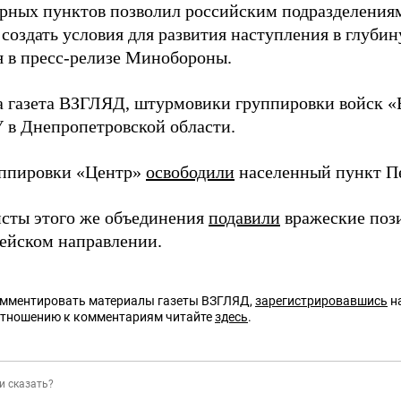
орных пунктов позволил российским подразделения
 создать условия для развития наступления в глуби
я в пресс-релизе Минобороны.
а газета ВЗГЛЯД, штурмовики группировки войск 
 в Днепропетровской области.
ппировки «Центр»
освободили
населенный пункт Пе
сты этого же объединения
подавили
вражеские поз
ейском направлении.
омментировать материалы газеты ВЗГЛЯД,
зарегистрировавшись
на
отношению к комментариям читайте
здесь
.