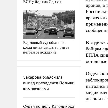
ВСУ у берегов Одессы
дронов, а
Российски
вражеских
применени
сообщении
Верховный суд объяснил,
В ходе за
когда нельзя лишать прав за
бойцам сд
нетрезвое вождение
БПЛА скин
остальные
Отдельно 
Захарова объяснила
заблокиро
выпад президента Польши
пытались 
комплексами
медикамен
дверь и в
Судья по делу Католикоса