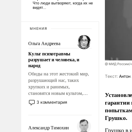
МНЕНИЯ
Ольга Андреева
Культ психотравмы
разрушает и человека, и
народ
@ МИД России/«
Обиды на этот жестокий мир,
Tекст:
Антон 
разрушающий нас, таких
хрупких и ранимых,
Установле
становятся новым культом,
постепенно вытесняя и
гарантии 
3 комментария
отменяя традиционное
попыткам
требование к человеку – быть
Грушко.
мужественным и твердым под
ударами судьбы, брать на себя
Александр Тимохин
Грушко в 