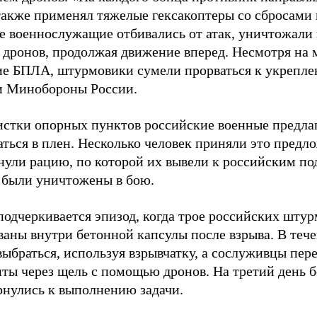
 также применял тяжелые гексакоптеры со сбросами 
е военнослужащие отбивались от атак, уничтожали 
 дронов, продолжая движение вперед. Несмотря на 
е БПЛА, штурмовики сумели прорваться к укреплен
 Минобороны России.
чистки опорных пунктов российские военные предл
аться в плен. Несколько человек приняли это пред
ули рацию, по которой их вывели к российским по
 были уничтожены в бою.
подчеркивается эпизод, когда трое российских штур
ваны внутри бетонной капсулы после взрыва. В тече
выбраться, используя взрывчатку, а сослуживцы пер
ты через щель с помощью дронов. На третий день 
ернулись к выполнению задачи.