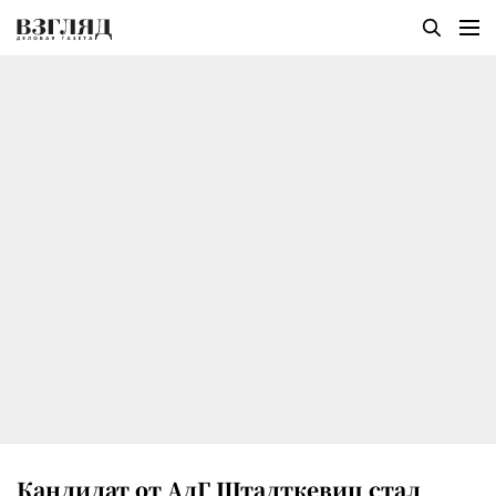
Кандидат от АдГ Штадткевиц стал