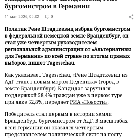
бургомистром в Германии
11 мая 2026, 05:32
0
Политик Рене Штадткевиц избран бургомистром
в федеральной немецкой земле Бранденбург, он
стал уже четвертым руководителем
региональной администрации от «Альтернативы
для Германии» по всей стране по итогам прямых
выборов, пишет Tagesschau.
Как указывает
Tagesschau
, «Рене Штадткевиц из
АдГ станет новым мэром Цеденика» (город в
земле Бранденбург). Кандидат заручился
поддержкой 58,4% граждан уже в первом туре
при явке 52,8%, передает
РИА «Новости»
.
Победитель стал первым в истории земли
Бранденбург бургомистром от АдГ. В масштабах
всей Германии он оказался четвертым
представителем политической силы на посту