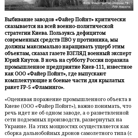
Фото: Министерство обороны РФ/
РИА Новости
Выбивание заводов «Файер Пойнт» критически
сказывается на всей военно-политической
стратегии Киева. Пользуясь дефицитом
современных средств ПВО у противника, мы
должны максимально наращивать ущерб этим
объектам, сказал газете ВЗГЛЯД военный эксперт
Юрий Кнутов. В ночь на субботу Россия поразила
промышленное предприятие Киев-111, известное
как ООО «Файер Пойнт», где выпускают
комплектующие и боевые части для крылатых
ракет FP-5 «Фламинго».
«Оценивая поражение промышленного объекта в
Киеве (ООО «Файер Пойнт»), важно понимать, что
речь идет не об одном заводе, а о разветвленной
сети подземных производств, развернутых на
Украине. На этих мощностях осуществляется как
сборка дальнобойных дронов самолетного типа (с