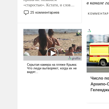
в канале 
«старостью». Кстати, и слово-
то это уже стараются не
25 комментариев
КОММЕНТАРИ
использовать – так же, как
«бабка», «дед», – хотя бы в
образованной среде, потому
что оно уже несет негативные
коннотации.
Число п
Архипо-
Гелендж
до 47 че