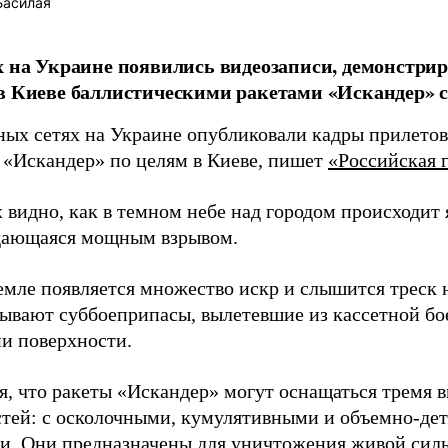
Басилая
х на Украине появились видеозаписи, демонстр
в Киеве баллистическими ракетами «Искандер» с
ных сетях на Украине опубликовали кадры прилетов
 «Искандер» по целям в Киеве, пишет
«Российская г
 видно, как в темном небе над городом происходит
дающаяся мощным взрывом.
земле появляется множество искр и слышится треск
тывают суббоеприпасы, вылетевшие из кассетной бо
и поверхности.
я, что ракеты «Искандер» могут оснащаться тремя 
стей: с осколочными, кумулятивными и объемно-д
и. Они предназначены для уничтожения живой сил