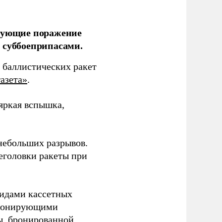
ирующие поражение
 суббоеприпасами.
 баллистических ракет
азета»
.
 яркая вспышка,
 небольших разрывов.
еголовки ракеты при
видами кассетных
етонирующими
ы, бронированной