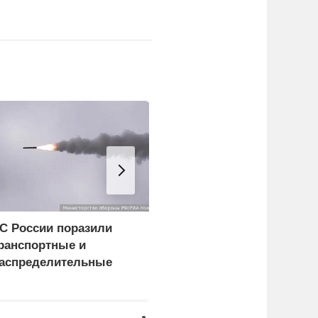
С России поразили
Румынские военные
ранспортные и
взорвали подводную
аспределительные
скалу для спасения АЭ
ентры в Киеве и
бласти