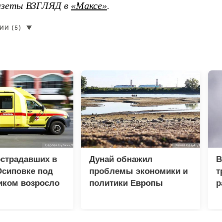
газеты ВЗГЛЯД в
«Максе»
.
И (5)
▼
острадавших в
Дунай обнажил
В
Осиповке под
проблемы экономики и
т
иком возросло
политики Европы
р
ловек
ц
о