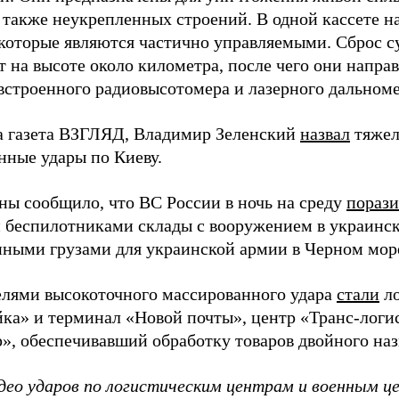
а также неукрепленных строений. В одной кассете н
 которые являются частично управляемыми. Сброс 
 на высоте около километра, после чего они напра
строенного радиовысотомера и лазерного дальноме
а газета ВЗГЛЯД, Владимир Зеленский
назвал
тяжел
нные удары по Киеву.
ы сообщило, что ВС России в ночь на среду
пораз
 беспилотниками склады с вооружением в украинск
енными грузами для украинской армии в Черном мор
елями высокоточного массированного удара
стали
ло
а» и терминал «Новой почты», центр «Транс-логис
», обеспечивавший обработку товаров двойного наз
део ударов по логистическим центрам и военным ц