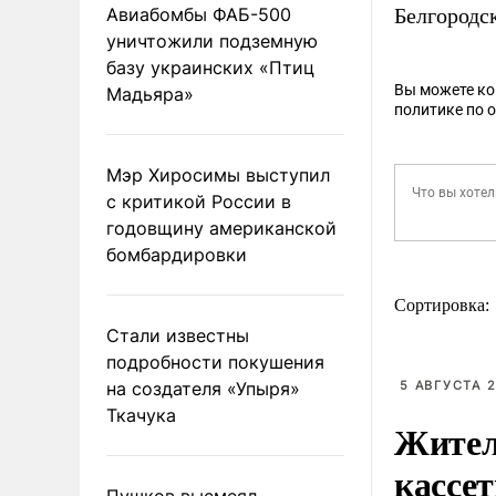
Авиабомбы ФАБ-500
Белгородс
уничтожили подземную
базу украинских «Птиц
Вы можете к
Мадьяра»
политике по 
Мэр Хиросимы выступил
с критикой России в
годовщину американской
бомбардировки
Сортировка:
Стали известны
подробности покушения
на создателя «Упыря»
5 АВГУСТА 2
Ткачука
Жител
кассе
Пушков высмеял