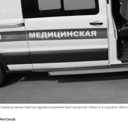
траница министерства здравоохранения Белгородской области в соцсети «ВКон
Антонов