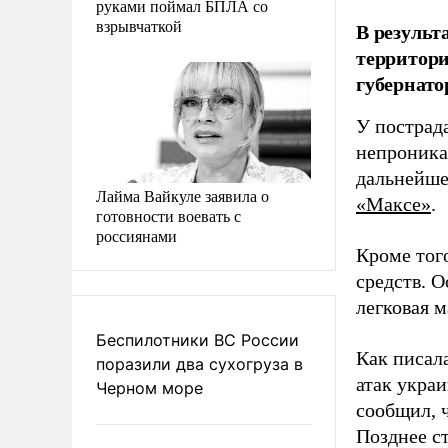
руками поймал БПЛА со
взрывчаткой
В результ
территори
губернато
У пострад
непроника
дальнейше
Лайма Вайкуле заявила о
«Максе»
.
готовности воевать с
россиянами
Кроме тог
средств. 
легковая 
Беспилотники ВС России
Как писала
поразили два сухогруза в
атак укра
Черном море
сообщил, 
Позднее с