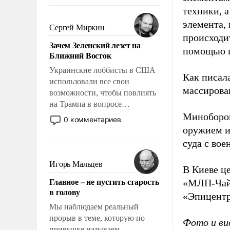
То, что несколько лет назад
техники, 
было образом для
элемента,
псевдонаучной фантастики,
Сергей Миркин
стало всерьез обсуждаемой
происходит
Зачем Зеленский лезет на
идеей.
помощью в
Ближний Восток
Украинские лоббисты в США
Как писал
использовали все свои
массирова
возможности, чтобы повлиять
на Трампа в вопросе
предоставления вооружений
Миноборон
0 комментариев
своим нанимателям. Вероятно,
оружием и
кому-то из тех, кто
суда с во
консультирует Киев, пришла в
голову мысль: хорошо бы
Игорь Мальцев
В Киеве ц
продемонстрировать, что
Главное – не пустить старость
«МЛП-Чайк
Украина вступила в
в голову
вооруженное противостояние
«Эпицентр
с Ираном.
Мы наблюдаем реальный
прорыв в теме, которую по
Фото и ви
привычке называем