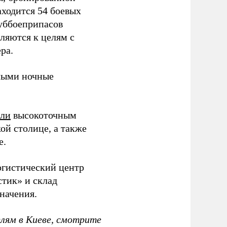
аходится 54 боевых
суббоеприпасов
вляются к целям с
ра.
ыми ночные
или
высокоточным
ой столице, а также
е.
гистический центр
тик» и склад
начения.
елям в Киеве, смотрите