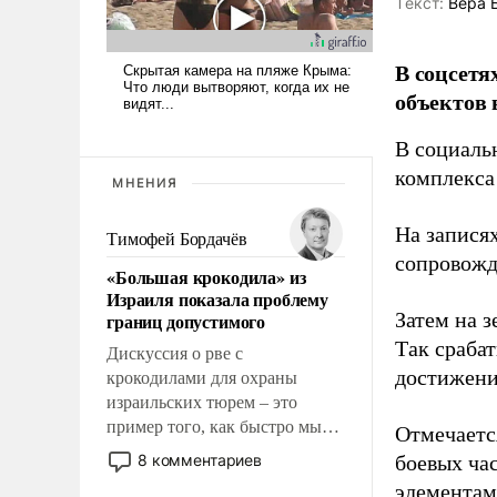
Tекст:
Вера 
В соцсетя
объектов 
В социаль
комплекса
МНЕНИЯ
На записях
Тимофей Бордачёв
сопровож
«Большая крокодила» из
Израиля показала проблему
Затем на 
границ допустимого
Так сраба
Дискуссия о рве с
достижени
крокодилами для охраны
израильских тюрем – это
пример того, как быстро мы
Отмечаетс
двигаемся по пути
8 комментариев
боевых ча
революционных изменений.
элементам