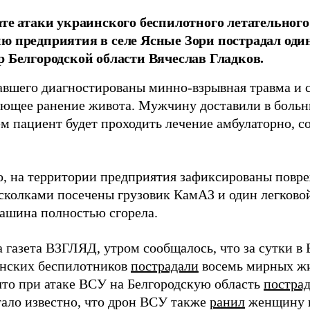
ате атаки украинского беспилотного летательного
ю предприятия в селе Ясные Зори пострадал оди
р Белгородской области Вячеслав Гладков.
авшего диагностированы минно-взрывная травма и 
ющее ранение живота. Мужчину доставили в больни
м пациент будет проходить лечение амбулаторно, с
о, на территории предприятия зафиксированы повр
Осколками посечены грузовик КамАЗ и один легково
машина полностью сгорела.
 газета ВЗГЛЯД, утром сообщалось, что за сутки в 
инских беспилотников
пострадали
восемь мирных жи
что при атаке ВСУ на Белгородскую область
постра
тало известно, что дрон ВСУ также
ранил
женщину в