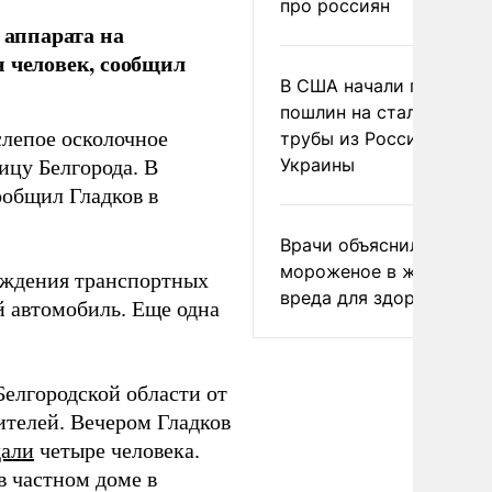
про россиян
 аппарата на
н человек, сообщил
В США начали пересмо
пошлин на стальные
слепое осколочное
трубы из России и с
Украины
цу Белгорода. В
ообщил Гладков в
Врачи объяснили, как е
мороженое в жару без
еждения транспортных
вреда для здоровья
й автомобиль. Еще одна
Белгородской области от
телей. Вечером Гладков
дали
четыре человека.
 частном доме в