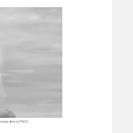
скому флоту/ТАСС