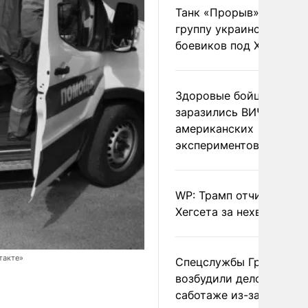
Танк «Прорыв» уничто
группу украинских
боевиков под Харьково
Здоровые бойцы ВСУ
заразились ВИЧ после
американских
экспериментов
WP: Трамп отчитал
Хегсета за нехватку ра
такте»
Спецслужбы Грузии
возбудили дело о
саботаже из-за фейков