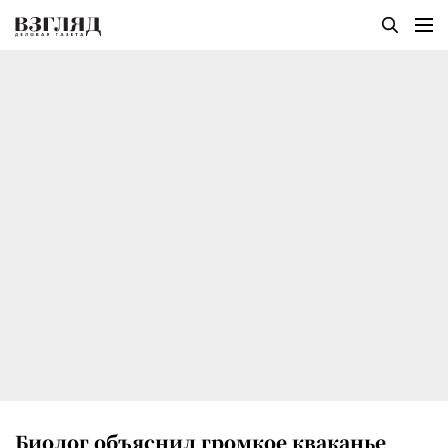
Биолог объяснил громкое кваканье