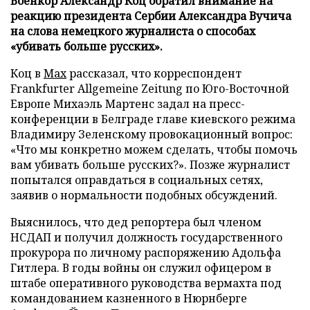
Военкор Александр Коц обратил внимание на
реакцию президента Сербии Александра Вучича
на слова немецкого журналиста о способах
«убивать больше русских».
Коц в
Мах
рассказал, что корреспондент
Frankfurter Allgemeine Zeitung по Юго-Восточной
Европе Михаэль Мартенс задал на пресс-
конференции в Белграде главе киевского режима
Владимиру Зеленскому провокационный вопрос:
«Что мы конкретно можем сделать, чтобы помочь
вам убивать больше русских?». Позже журналист
попытался оправдаться в социальных сетях,
заявив о нормальности подобных обсуждений.
Выяснилось, что дед репортера был членом
НСДАП и получил должность государственного
прокурора по личному распоряжению Адольфа
Гитлера. В годы войны он служил офицером в
штабе оперативного руководства вермахта под
командованием казненного в Нюрнберге