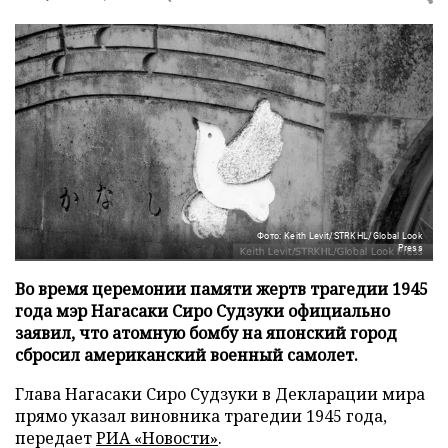
Фото: Keith Levit/STRKHL/Global Look
Press
Во время церемонии памяти жертв трагедии 1945
года мэр Нагасаки Сиро Судзуки официально
заявил, что атомную бомбу на японский город
сбросил американский военный самолет.
Глава Нагасаки Сиро Судзуки в Декларации мира
прямо указал виновника трагедии 1945 года,
передает
РИА «Новости»
.