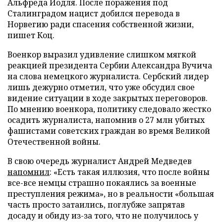
Альфреда Йодля. После поражения под
Сталинградом нацист добился перевода в
Норвегию ради спасения собственной жизни,
пишет Коц.
Военкор выразил удивление слишком мягкой
реакцией президента Сербии Александра Вучича
на слова немецкого журналиста. Сербский лидер
лишь дежурно отметил, что уже обсудил свое
видение ситуации в ходе закрытых переговоров.
По мнению военкора, политику следовало жестко
осадить журналиста, напомнив о 27 млн убитых
фашистами советских граждан во время Великой
Отечественной войны.
В свою очередь журналист Андрей Медведев
напомнил
: «Есть такая иллюзия, что после войны
все-все немцы страшно покаялись за военные
преступления режима», но в реальности «большая
часть просто затаились, поглубже запрятав
досаду и обиду из-за того, что не получилось у