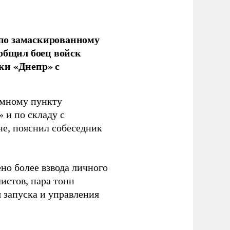
по замаскированному
ообщил боец войск
ки «Днепр» с
емному пункту
 и по складу с
не, пояснил собеседник
но более взвода личного
истов, пара тонн
я запуска и управления