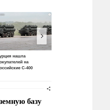
i
урция нашла
Россия больше не буде
окупателей на
церемониться - теперь
оссийские C-400
это законная цель в
Германии
земную базу