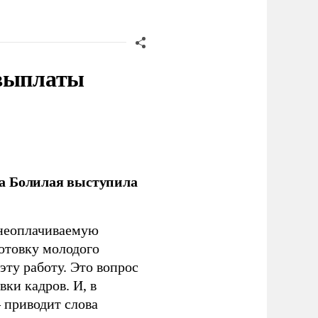
 выплаты
ла Болилая выступила
 неоплачиваемую
готовку молодого
ту работу. Это вопрос
ки кадров. И, в
– приводит слова