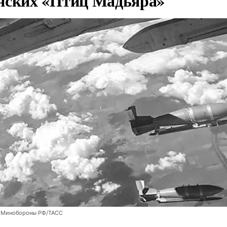
нских «Птиц Мадьяра»
 Минобороны РФ/ТАСС