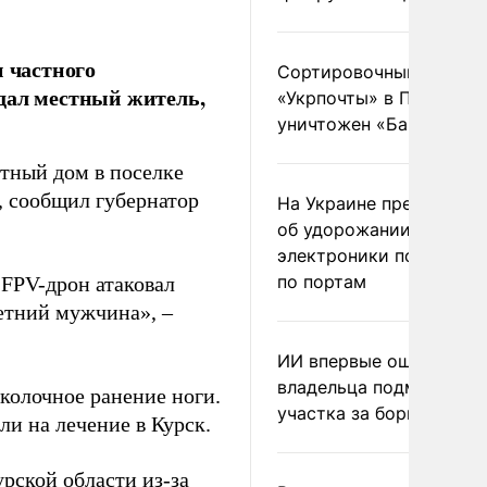
и частного
Сортировочный пункт
дал местный житель,
«Укрпочты» в Павлогра
уничтожен «Бандероль
тный дом в поселке
, сообщил губернатор
На Украине предупреди
об удорожании китайс
электроники после уда
по портам
 FPV-дрон атаковал
летний мужчина», –
ИИ впервые оштрафова
владельца подмосковн
сколочное ранение ноги.
участка за борщевик
и на лечение в Курск.
урской области из-за