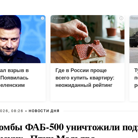
i
i
зал взрыв в
Где в России проще
Т
 Появилась
всего купить квартиру:
п
Зеленским
неожиданный рейтинг
р
026, 08:26 •
НОВОСТИ ДНЯ
омбы ФАБ-500 уничтожили под