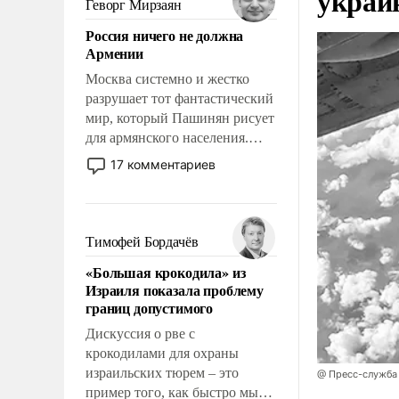
украи
Геворг Мирзаян
означает многолетний период
Россия ничего не должна
уязвимости США, например,
Армении
перед Китаем.
Москва системно и жестко
разрушает тот фантастический
мир, который Пашинян рисует
для армянского населения.
Мир, где политические
17 комментариев
прожекты будут безусловно
оплачиваться за счет
российских
налогоплательщиков и где
Тимофей Бордачёв
Еревану за свои поступки не
«Большая крокодила» из
нужно отвечать.
Израиля показала проблему
границ допустимого
Дискуссия о рве с
крокодилами для охраны
израильских тюрем – это
@ Пресс-служба
пример того, как быстро мы