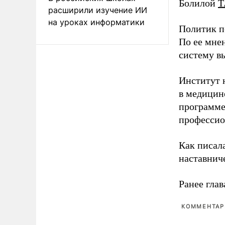
Болилой
Т
расширили изучение ИИ
на уроках информатики
Политик п
По ее мне
систему в
Институт 
в медицине
программе
профессио
Как писал
наставнич
Ранее глав
КОММЕНТАРИ