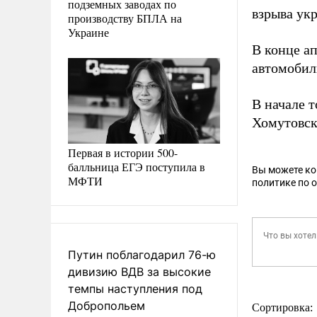
подземных заводах по
взрыва ук
производству БПЛА на
Украине
В конце а
автомоби
В начале 
Хомутовс
Первая в истории 500-
балльница ЕГЭ поступила в
Вы можете к
МФТИ
политике по 
Путин поблагодарил 76-ю
дивизию ВДВ за высокие
темпы наступления под
Добропольем
Сортировка: