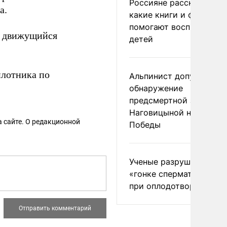
Россияне рассказали,
а.
какие книги и фильмы
помогают воспитывать
на движущийся
детей
илотника по
Альпинист допустил
обнаружение
предсмертной записки
Наговицыной на пике
 сайте. О редакционной
Победы
Ученые разрушили миф
«гонке сперматозоидов
при оплодотворении