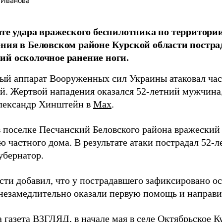
 Иванова
ате удара вражеского беспилотника по территори
ния в Беловском районе Курской области постра
й осколочное ранение ноги.
ый аппарат Вооруженных сил Украины атаковал час
й. Жертвой нападения оказался 52-летний мужчина
лександр Хинштейн в
Мах
.
в поселке Песчанский Беловского района вражеский
 частного дома. В результате атаки пострадал 52-
убернатор.
сти добавил, что у пострадавшего зафиксировано о
езамедлительно оказали первую помощь и направил
 газета ВЗГЛЯД, в начале мая в селе Октябрьское К