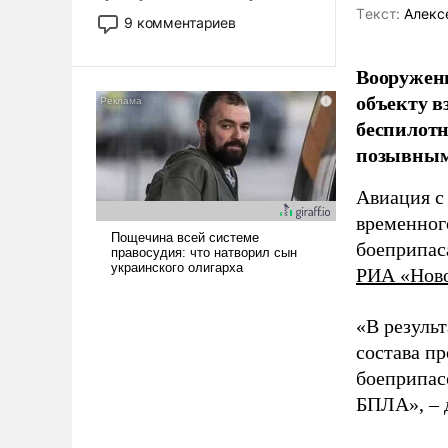
Tекст:
Алекс
двигаемся по пути
9 комментариев
революционных изменений.
То, что несколько лет назад
Вооружен
было образом для
объекту в
псевдонаучной фантастики,
беспилотн
стало всерьез обсуждаемой
идеей.
позывным
Авиация с
временног
боеприпас
РИА «Нов
«В резуль
состава п
боеприпасо
БПЛА», – 