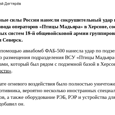
ей Дегтярёв
ные силы России нанесли сокрушительный удар 
звода операторов «Птицы Мадьяра» в Херсоне, с
ых систем 18-й общевойсковой армии группиров
 Северск.
 помощью авиабомб ФАБ-500 нанесла удар по подз
о размещения подразделения ВСУ «Птицы Мадьяра»
ами, который был рядом с подземной базой в Херсо
ости»
.
тате огневого воздействия было полностью уничтоже
ротивника, вероятно несколько иностранных специал
в, а также оборудование РЭБ, РЭР и устройства дл
добавил он.