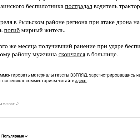
раинского беспилотника
пострадал
водитель трактор
преля в Рыльском районе региона при атаке дрона 
ль
погиб
мирный житель.
того же месяца получивший ранение при ударе бесп
кому району мужчина
скончался
в больнице.
омментировать материалы газеты ВЗГЛЯД,
зарегистрировавшись
на
отношению к комментариям читайте
здесь
.