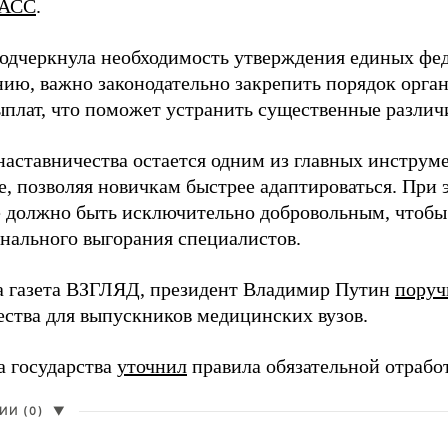
АСС
.
одчеркнула необходимость утверждения единых фед
нию, важно законодательно закрепить порядок орга
ыплат, что поможет устранить существенные различ
наставничества остается одним из главных инструм
, позволяя новичкам быстрее адаптироваться. При 
 должно быть исключительно добровольным, чтобы 
нального выгорания специалистов.
а газета ВЗГЛЯД, президент Владимир Путин
поруч
ества для выпускников медицинских вузов.
а государства
уточнил
правила обязательной отрабо
И (0)
▼