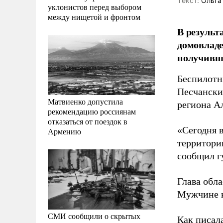
Tекст:
Ольга
уклонистов перед выбором
между нищетой и фронтом
В результ
домовладе
получивши
Беспилотн
Песчански
Матвиенко допустила
региона А
рекомендацию россиянам
отказаться от поездок в
«Сегодня 
Армению
территорию
сообщил г
Глава обла
Мужчине н
СМИ сообщили о скрытых
Как писала