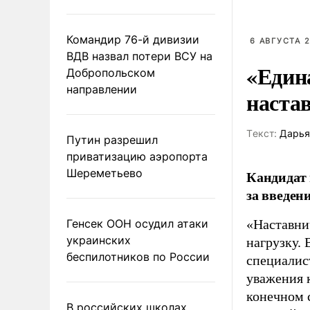
Командир 76-й дивизии
6 АВГУСТА 2
ВДВ назвал потери ВСУ на
«Един
Добропольском
направлении
наста
Tекст:
Дарья
Путин разрешил
приватизацию аэропорта
Шереметьево
Кандидат 
за введен
Генсек ООН осудил атаки
«Наставни
украинских
нагрузку. 
беспилотников по России
специалис
уважения к
конечном с
В российских школах