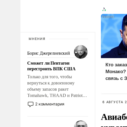
МНЕНИЯ
Борис Джерелиевский
Сможет ли Пентагон
Кто зака
перестроить ВПК США
Монако?
Только для того, чтобы
связь с 
вернуться к довоенному
объему запасов ракет
Tomahawk, THAAD и Patriot
США потребуется более трех
6 АВГУСТА 2
2 комментария
лет. Даже небольшая война с
Авиаб
Ираном опустошила
американские арсеналы.
Сложившаяся ситуация