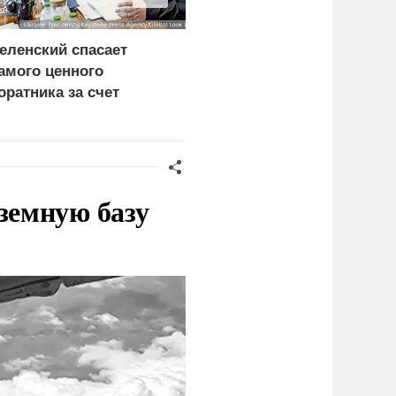
еленский спасает
Дунай обнажил
амого ценного
проблемы экономики и
оратника за счет
политики Европы
азведки
земную базу