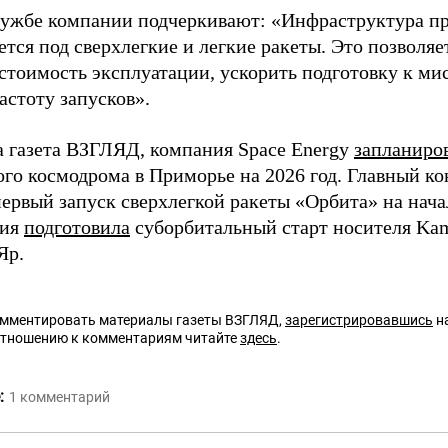
лужбе компании подчеркивают: «Инфраструктура пр
тся под сверхлегкие и легкие ракеты. Это позволя
 стоимость эксплуатации, ускорить подготовку к ми
астоту запусков».
а газета ВЗГЛЯД, компания Space Energy
запланиро
ого космодрома в Приморье на 2026 год. Главный к
ервый запуск сверхлегкой ракеты «Орбита» на начал
ция
подготовила
суборбитальный старт носителя Kam
Яр.
омментировать материалы газеты ВЗГЛЯД,
зарегистрировавшись
на
отношению к комментариям читайте
здесь
.
:
1
комментарий