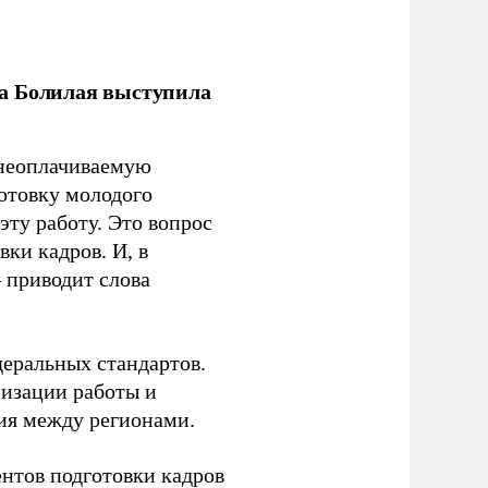
ла Болилая выступила
 неоплачиваемую
готовку молодого
ту работу. Это вопрос
ки кадров. И, в
– приводит слова
еральных стандартов.
низации работы и
ия между регионами.
ентов подготовки кадров