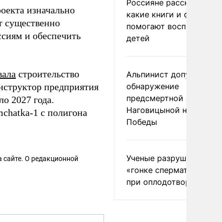
Россияне рассказали,
оекта изначально
какие книги и фильмы
ет существенно
помогают воспитывать
ссиям и обеспечить
детей
вала
строительство
Альпинист допустил
онструктор предприятия
обнаружение
предсмертной записки
о 2027 года.
Наговицыной на пике
chatka-1 с полигона
Победы
Ученые разрушили миф
 сайте. О редакционной
«гонке сперматозоидов
при оплодотворении