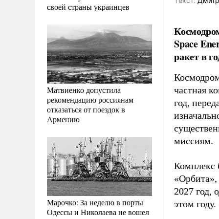
Tекст:
Дмитр
своей страны украинцев
Космодро
Space Ene
ракет в г
Космодром
Матвиенко допустила
частная ко
рекомендацию россиянам
год, перед
отказаться от поездок в
изначально
Армению
существен
миссиям.
Комплекс 
«Орбита»,
2027 год, 
Марочко: За неделю в порты
этом году.
Одессы и Николаева не вошел