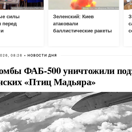
ые силы
Зеленский: Киев
З
 перед
атаковали
с
ми
баллистические ракеты
с
и 115 беспилотников
р
026, 08:26 •
НОВОСТИ ДНЯ
омбы ФАБ-500 уничтожили под
нских «Птиц Мадьяра»