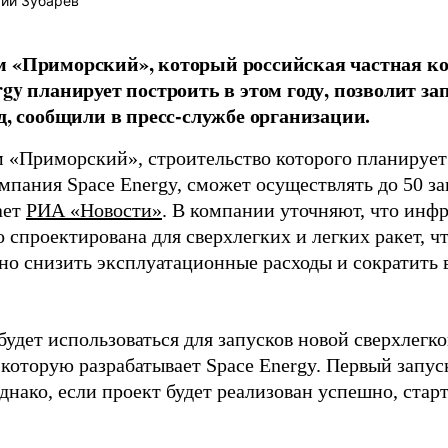
ий Зубарев
м «Приморский», который российская частная к
rgy планирует построить в этом году, позволит зап
од, сообщили в пресс-службе организации.
 «Приморский», строительство которого планирует 
мпания Space Energy, сможет осуществлять до 50 за
ает
РИА «Новости»
. В компании уточняют, что инф
 спроектирована для сверхлегких и легких ракет, ч
но снизить эксплуатационные расходы и сократить 
будет использоваться для запусков новой сверхлегк
 которую разрабатывает Space Energy. Первый запу
однако, если проект будет реализован успешно, стар