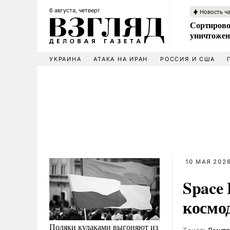
6 августа, четверг
Новость ч
Сортирово
уничтожен
УКРАИНА
АТАКА НА ИРАН
РОССИЯ И США
10 МАЯ 2026
Space 
космод
Поляки кулаками выгоняют из