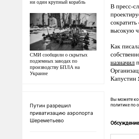
ни один крупный корабль
В пресс-с
проектируе
сократить
высокую ч
Как писал
собственн
СМИ сообщили о скрытых
подземных заводах по
назначил
п
производству БПЛА на
Организа
Украине
Капустин 
Вы можете к
Путин разрешил
политике по 
приватизацию аэропорта
Шереметьево
Обсуждение