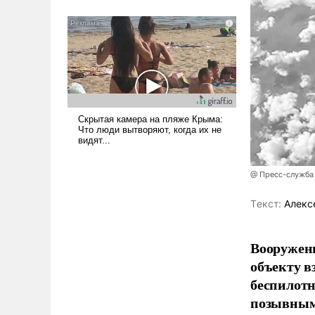
было образом для
псевдонаучной фантастики,
стало всерьез обсуждаемой
идеей.
@ Пресс-служба
Tекст:
Алекс
Вооружен
объекту в
беспилотн
позывным