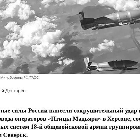
 Минобороны РФ/ТАСС
ей Дегтярёв
ные силы России нанесли сокрушительный удар 
звода операторов «Птицы Мадьяра» в Херсоне, с
ых систем 18-й общевойсковой армии группиров
 Северск.