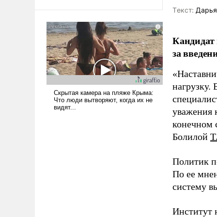
Tекст:
Дарья
Кандидат 
за введен
«Наставни
нагрузку. 
специалис
уважения к
конечном с
Болилой
Т
Политик п
По ее мне
систему в
Институт 