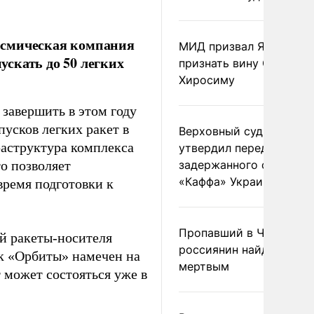
осмическая компания
МИД призвал Японию
ускать до 50 легких
признать вину США за
Хиросиму
завершить в этом году
пусков легких ракет в
Верховный суд Швеции
раструктура комплекса
утвердил передачу
то позволяет
задержанного сухогруз
«Каффа» Украине
время подготовки к
Пропавший в Черногор
ой ракеты-носителя
россиянин найден
ск «Орбиты» намечен на
мертвым
т может состояться уже в