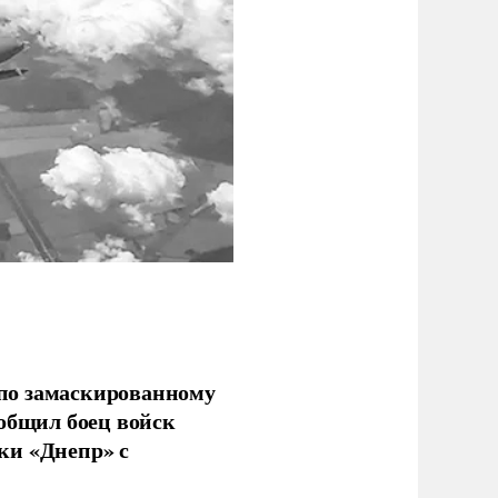
по замаскированному
ообщил боец войск
ки «Днепр» с