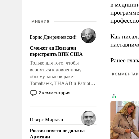
в медицине
программе
профессио
МНЕНИЯ
Как писал
Борис Джерелиевский
наставнич
Сможет ли Пентагон
перестроить ВПК США
Ранее глав
Только для того, чтобы
вернуться к довоенному
КОММЕНТАРИ
объему запасов ракет
Tomahawk, THAAD и Patriot
США потребуется более трех
2 комментария
лет. Даже небольшая война с
Ираном опустошила
американские арсеналы.
Сложившаяся ситуация
Геворг Мирзаян
означает многолетний период
Россия ничего не должна
уязвимости США, например,
Армении
перед Китаем.