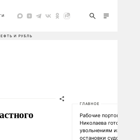
ТИ
НЕФТЬ И РУБЛЬ
ГЛАВНОЕ
частного
Рабочие портов Одессы
Николаева готовятся к
увольнениям из-за
остановки судоходства