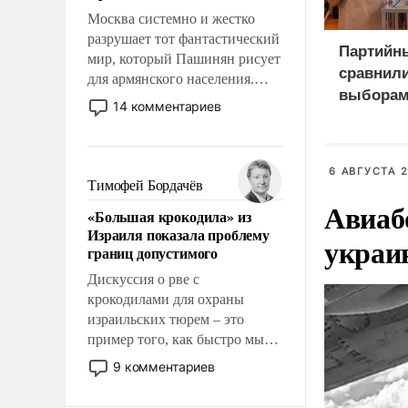
Москва системно и жестко
разрушает тот фантастический
Партийн
мир, который Пашинян рисует
сравнили
для армянского населения.
выбора
Мир, где политические
14 комментариев
прожекты будут безусловно
оплачиваться за счет
российских
6 АВГУСТА 2
налогоплательщиков и где
Тимофей Бордачёв
Еревану за свои поступки не
Авиаб
«Большая крокодила» из
нужно отвечать.
Израиля показала проблему
украи
границ допустимого
Дискуссия о рве с
крокодилами для охраны
израильских тюрем – это
пример того, как быстро мы
двигаемся по пути
9 комментариев
революционных изменений.
То, что несколько лет назад