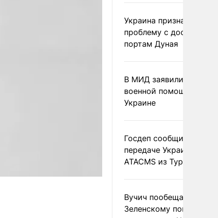
Украина признала
проблему с доступом к
портам Дуная
В МИД заявили о прямо
военной помощи Румы
Украине
Госдеп сообщил о
передаче Украине раке
ATACMS из Турции
Вучич пообещал
Зеленскому помочь со