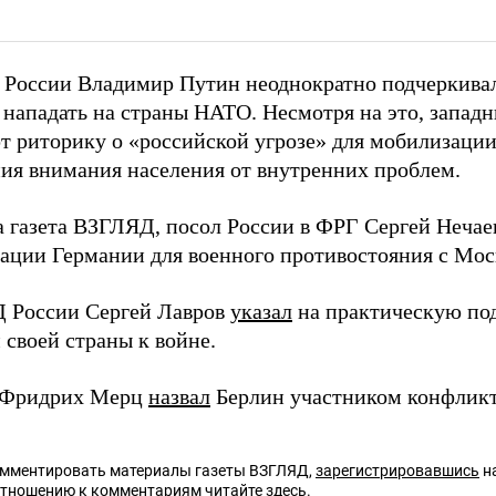
 России Владимир Путин неоднократно подчеркивал
 нападать на страны НАТО. Несмотря на это, запад
т риторику о «российской угрозе» для мобилизаци
ния внимания населения от внутренних проблем.
а газета ВЗГЛЯД, посол России в ФРГ Сергей Неча
ации Германии для военного противостояния с Мос
 России Сергей Лавров
указал
на практическую по
 своей страны к войне.
м Фридрих Мерц
назвал
Берлин участником конфликт
омментировать материалы газеты ВЗГЛЯД,
зарегистрировавшись
на
отношению к комментариям читайте
здесь
.