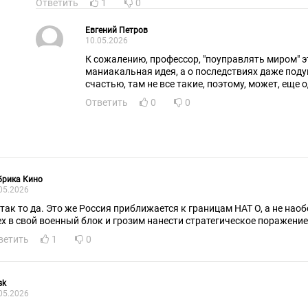
Ответить
1
0
Евгений Петров
10.05.2026
К сожалению, профессор, "поуправлять миром" 
маниакальная идея, а о последствиях даже поду
счастью, там не все такие, поэтому, может, еще 
Ответить
0
0
брика Кино
05.2026
 так то да. Это же Россия приближается к границам НАТ О, а не на
ех в свой военный блок и грозим нанести стратегическое поражение
ветить
1
0
sk
05.2026