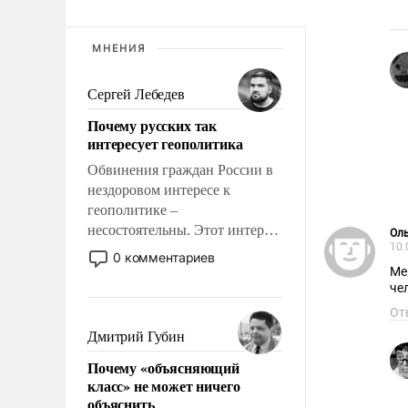
МНЕНИЯ
Сергей Лебедев
Почему русских так
интересует геополитика
Обвинения граждан России в
нездоровом интересе к
геополитике –
несостоятельны. Этот интерес
Ол
10.
рационален и прагматичен. Он
0 комментариев
обусловлен тысячелетним
Ме
че
опытом выживания в крайне
непростых условиях и
От
фундаментальным знанием,
Дмитрий Губин
что мировая политика имеет
Почему «объясняющий
свойство заявляться на порог
класс» не может ничего
нашего дома.
объяснить