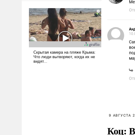
Ме
сложна и амбициозна. Однако
От
и ее реализация радикально
поднимет наши боевые
возможности.
Ан
10.
Са
во
по
ма
ин
От
9 АВГУСТА 2
Коц: В