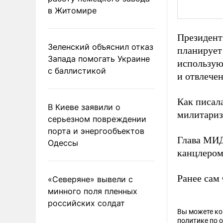
в Житомире
Президент
Зеленский объяснил отказ
планирует
Запада помогать Украине
использую
с баллистикой
и отвлече
Как писал
В Киеве заявили о
милитариз
серьезном повреждении
порта и энергообъектов
Глава МИД
Одессы
канцлером
Ранее са
«Северяне» вывели с
минного поля пленных
российских солдат
Вы можете к
политике по 