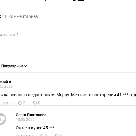
:
10
комментариев
ений А
05.2026
жда реванша не дает покоя Мерцу. Мечтает о повторении 41-*** год
ветить
2
0
Ольга Платонова
10.05.2026
Он не в курсе 45-***