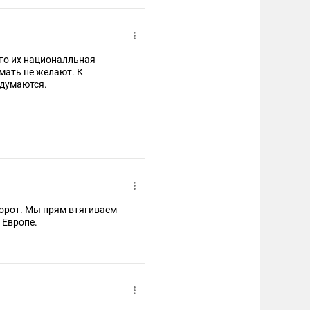
это их националльная
мать не желают. К
одумаются.
оборот. Мы прям втягиваем
 Европе.