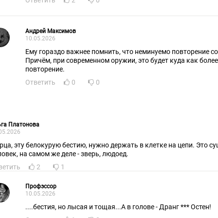
Ответить
2
0
Андрей Максимов
10.05.2026
Ему гораздо важнее помнить, что неминуемо повторение со
Причём, при современном оружии, это будет куда как более
повторение.
Ответить
0
0
ьга Платонова
05.2026
рца, эту белокурую бестию, нужно держать в клетке на цепи. Это су
ловек, на самом же деле - зверь, людоед.
ветить
2
1
Профэссор
10.05.2026
....бестия, но лысая и тощая...А в голове - Дранг *** Остен!