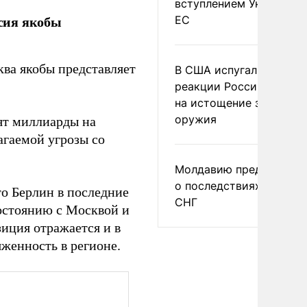
вступлением Украины в
сия якобы
ЕС
ква якобы представляет
В США испугались
реакции России и Кита
на истощение запасов
оружия
тят миллиарды на
агаемой угрозы со
Молдавию предупреди
о последствиях выхода
то Берлин в последние
СНГ
остоянию с Москвой и
зиция отражается и в
женность в регионе.