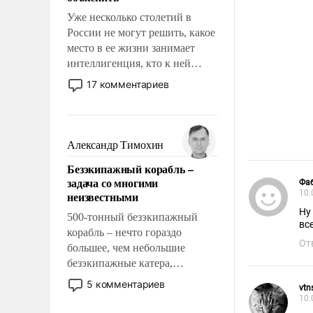
Уже несколько столетий в
России не могут решить, какое
место в ее жизни занимает
интеллигенция, кто к ней
принадлежит, а кого из нее
17 комментариев
исключили с правом
восстановления и без оного. И
чем она отличается от просто
образованных людей. Иногда
Александр Тимохин
казалось, что эти вопросы
Безэкипажный корабль –
решены раз и навсегда, но –
задача со многими
Фа
нет, не решены.
10.
неизвестными
Ну
500-тонный безэкипажный
вс
корабль – нечто гораздо
От
большее, чем небольшие
безэкипажные катера,
применение которых уже
5 комментариев
vtn
стало обыденностью. Задача по
10.
созданию такого корабля очень