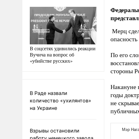
Федераль
представл
Мерц сдел
опасность
В соцсетях удивились реакции
Вучича на вопрос об
По его сл
«убийстве русских»
восстанов
стороны Ро
Накануне 
В Раде назвали
годы докт
количество «ухилянтов»
не скрывае
на Украине
публичных
Взрывы остановили
работу немецкого завода