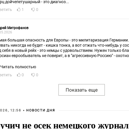
рц дойчепетушарный - это диагноз...
ветить
1
0
дрей Митрофанов
05.2026
мая большая опасность для Европы - это милитаризация Германии.
евать никогда не будет - кишка тонка, а вот отжать что-нибудь у с
д себя в новый рейх - это немцы с удовольствием. Нужен только бл
рсиан еврообыватель не поверит, а в "агрессивную Россию" - охотно
формационных технологий.
Читать полностью
ветить
0
0
026, 12:56 •
НОВОСТИ ДНЯ
учич не осек немецкого журнал