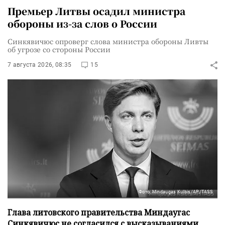
Премьер Литвы осадил министра
обороны из-за слов о России
Синкявичюс опроверг слова министра обороны Ливты
об угрозе со стороны России
7 августа 2026, 08:35
15
Фото: Mindaugas Kulbis/AP/TASS
Глава литовского правительства Миндаугас
Синкявичюс не согласился с высказываниями