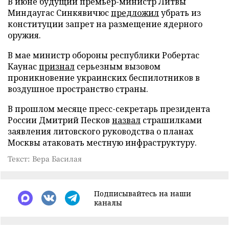
В июне будущий премьер-министр Литвы
Миндаугас Синкявичюс
предложил
убрать из
конституции запрет на размещение ядерного
оружия.
В мае министр обороны республики Робертас
Каунас
признал
серьезным вызовом
проникновение украинских беспилотников в
воздушное пространство страны.
В прошлом месяце пресс-секретарь президента
России Дмитрий Песков
назвал
страшилками
заявления литовского руководства о планах
Москвы атаковать местную инфраструктуру.
Текст: Вера Басилая
Подписывайтесь на наши
каналы