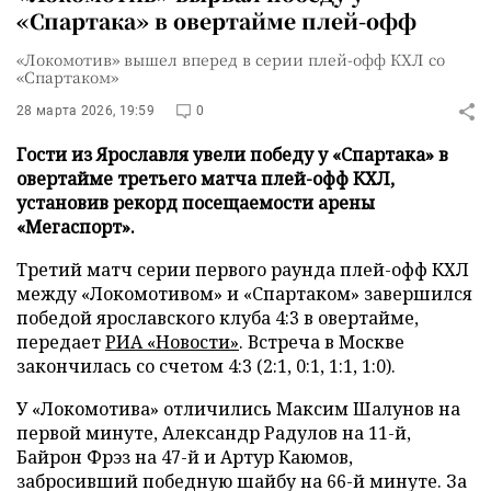
«Спартака» в овертайме плей-офф
«Локомотив» вышел вперед в серии плей-офф КХЛ со
«Спартаком»
28 марта 2026, 19:59
0
Гости из Ярославля увели победу у «Спартака» в
овертайме третьего матча плей-офф КХЛ,
установив рекорд посещаемости арены
«Мегаспорт».
Третий матч серии первого раунда плей-офф КХЛ
между «Локомотивом» и «Спартаком» завершился
победой ярославского клуба 4:3 в овертайме,
передает
РИА «Новости»
. Встреча в Москве
закончилась со счетом 4:3 (2:1, 0:1, 1:1, 1:0).
У «Локомотива» отличились Максим Шалунов на
первой минуте, Александр Радулов на 11-й,
Байрон Фрэз на 47-й и Артур Каюмов,
забросивший победную шайбу на 66-й минуте. За