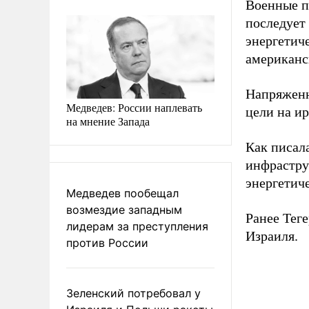
Военные п
последует
энергетич
американс
Напряженн
Медведев: России наплевать
цели на ир
на мнение Запада
Как писал
инфрастру
энергетич
Медведев пообещал
возмездие западным
Ранее Тег
лидерам за преступления
Израиля.
против России
Зеленский потребовал у