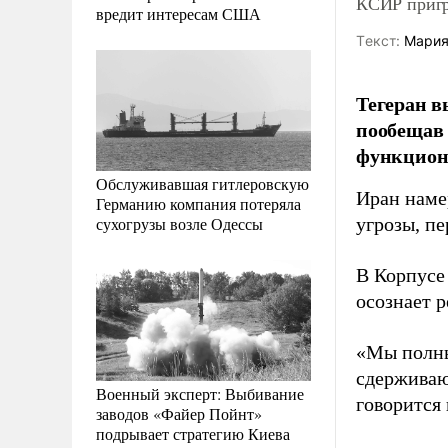
КСИР пригр
вредит интересам США
Tекст:
Мария
Тегеран в
пообещав 
функцион
Обслуживавшая гитлеровскую
Иран наме
Германию компания потеряла
сухогрузы возле Одессы
угрозы, п
В Корпусе
осознает 
«Мы полны
сдерживаю
Военный эксперт: Выбивание
говорится 
заводов «Файер Пойнт»
подрывает стратегию Киева