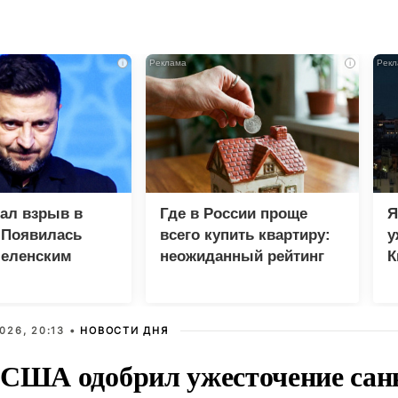
i
i
зал взрыв в
Где в России проще
Я
 Появилась
всего купить квартиру:
у
Зеленским
неожиданный рейтинг
К
в
026, 20:13 •
НОВОСТИ ДНЯ
 США одобрил ужесточение сан