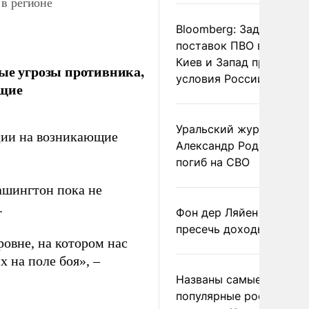
в регионе
Bloomberg: Задержка
поставок ПВО вынудит
Киев и Запад принять
бые угрозы противника,
условия России
ющие
Уральский журналист
кции на возникающие
Александр Родионов
погиб на СВО
ашингтон пока не
.
Фон дер Ляйен призвал
пресечь доходы России
овне, на котором нас
 на поле боя», –
Названы самые
популярные российски