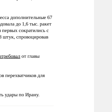
ресса дополнительные 67
овала до 1,6 тыс. ракет
ы первых сократились с
78 штук, спровоцировав
отребовал
от главы
в перехватчиков для
ь удары по Ирану.