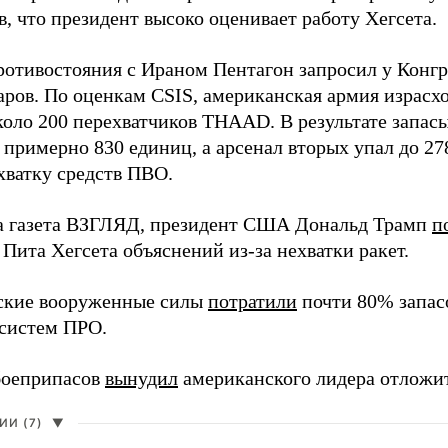
, что президент высоко оценивает работу Хегсета.
ротивостояния с Ираном Пентагон запросил у Конг
ров. По оценкам CSIS, американская армия израсход
около 200 перехватчиков THAAD. В результате запас
о примерно 830 единиц, а арсенал вторых упал до 2
хватку средств ПВО.
а газета ВЗГЛЯД, президент США Дональд Трамп
п
Пита Хегсета объяснений из-за нехватки ракет.
ские вооруженные силы
потратили
почти 80% запасо
систем ПРО.
боеприпасов
вынудил
американского лидера отложит
И (7)
▼