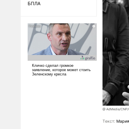
БПЛА
@ AdMedia/CNP/G
Tекст:
Мария