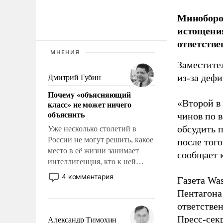
Миноборо
истощения
ответстве
МНЕНИЯ
Заместите
из-за деф
Дмитрий Губин
Почему «объясняющий
«Второй в
класс» не может ничего
объяснить
чинов по 
обсудить 
Уже несколько столетий в
России не могут решить, какое
после того
место в её жизни занимает
сообщает 
интеллигенция, кто к ней
принадлежит, а кого из неё
4 комментария
Газета Was
исключили с правом
Пентагона
восстановления и без оного. И
ответстве
чем она отличается от просто
образованных людей. Иногда
Пресс-сек
Александр Тимохин