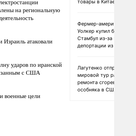
товары в Китае
электростанции
влены на региональную
деятельность
Фермер-американец
Уолкер купил билет в
Стамбул из-за угрозы
и Израиль атаковали
депортации из России
лну ударов по иранской
Лагутенко отправился в
вязанным с США
мировой тур ради
ремонта сгоревшего
особняка в США
 и военные цели