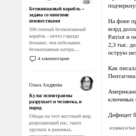
казалось, что эти вопросы
подчеркнув
Безэкипажный корабль –
решены раз и навсегда, но –
задача со многими
нет, не решены.
неизвестными
На фоне п
млрд долла
500-тонный безэкипажный
корабль – нечто гораздо
Patriot и 
большее, чем небольшие
2,3 тыс. д
безэкипажные катера,
острую не
применение которых уже
4 комментария
стало обыденностью. Задача по
Как писал
созданию такого корабля очень
Пентагона 
сложна и амбициозна. Однако
и ее реализация радикально
Ольга Андреева
поднимет наши боевые
Американ
Культ психотравмы
возможности.
ключевых 
разрушает и человека, и
народ
Дефицит 
Обиды на этот жестокий мир,
разрушающий нас, таких
КОММЕНТАРИ
хрупких и ранимых,