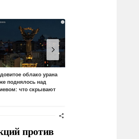
i
довитое облако урана
«Генерал-провал»: кака
же поднялось над
правда выяснилась про
иевом: что скрывают
Драпатого
ласти
кций против