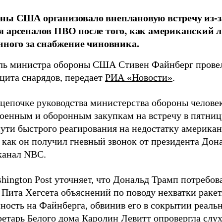
ны США организовало внеплановую встречу из-з
 арсеналов ПВО после того, как американский л
нного за снабжение чиновника.
ль министра обороны США Стивен Файнберг провел
ицита снарядов, передает
РИА «Новости»
.
 цепочке руководства министерства обороны челове
военным и оборонным закупкам на встречу в пятниц
пути быстрого реагирования на недостатку американ
 как он получил гневный звонок от президента Дон
канал NBC.
hington Post уточняет, что Дональд Трамп потребов
 Пита Хегсета объяснений по поводу нехватки раке
нность на Файнберга, обвинив его в сокрытии реаль
ретарь Белого дома Каролин Левитт опровергла слух