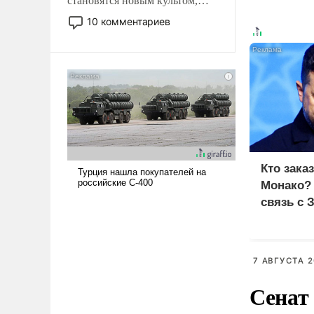
становятся новым культом,
постепенно вытесняя и
10 комментариев
отменяя традиционное
требование к человеку – быть
мужественным и твердым под
ударами судьбы, брать на себя
ответственность, помогать
слабым, идти вперед и
адаптироваться.
Кто зака
Монако?
связь с 
7 АВГУСТА 2
Сенат