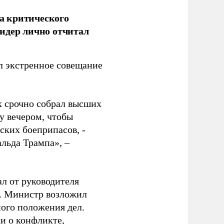
а критического
идер лично отчитал
 экстренное совещание
к срочно собрал высших
у вечером, чтобы
ских боеприпасов, -
альда Трампа», –
ал от руководителя
т. Министр возложил
ного положения дел.
и о конфликте,