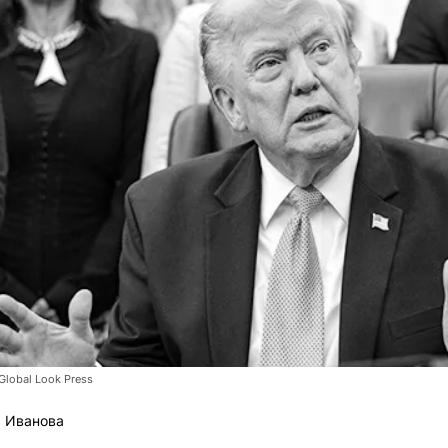
lobal Look Press
 Иванова