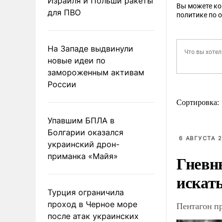
Израиля и Польши ракеты
Вы можете к
для ПВО
политике по 
На Западе выдвинули
новые идеи по
замороженным активам
России
Сортировка:
Упавшим БПЛА в
Болгарии оказался
6 АВГУСТА 2
украинский дрон-
приманка «Майя»
Гневн
искат
Турция ограничила
проход в Черное море
Пентагон п
после атак украинских