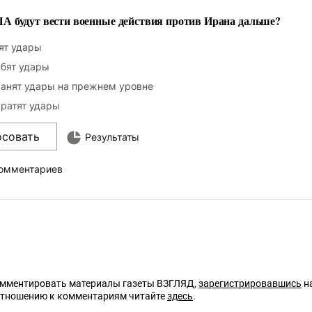
 будут вести военные действия против Ирана дальше?
ят удары
бят удары
анят удары на прежнем уровне
ратят удары
осовать
Результаты
комментариев
омментировать материалы газеты ВЗГЛЯД,
зарегистрировавшись
на
отношению к комментариям читайте
здесь
.