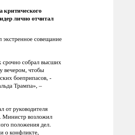
а критического
идер лично отчитал
 экстренное совещание
к срочно собрал высших
у вечером, чтобы
ских боеприпасов, -
альда Трампа», –
ал от руководителя
т. Министр возложил
ного положения дел.
и о конфликте,