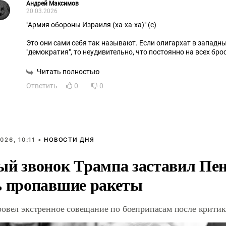
Андрей Максимов
20.03.2026
"Армия обороны Израиля (ха-ха-ха)" (с)
Это они сами себя так называют. Если олигархат в западн
"демократия", то неудивительно, что постоянно на всех б
называют свою армию "армией обороны" .
Читать полностью
Ответить
0
0
026, 10:11 •
НОВОСТИ ДНЯ
ый звонок Трампа заставил Пен
ь пропавшие ракеты
ровел экстренное совещание по боеприпасам после крити