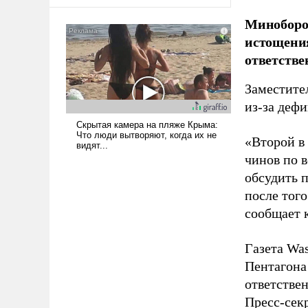
оплачиваться за счет
российских
Миноборо
налогоплательщиков и где
истощения
Еревану за свои поступки не
ответстве
нужно отвечать.
Заместите
из-за деф
«Второй в
чинов по 
обсудить 
после того
сообщает 
Газета Was
Пентагона
ответстве
Пресс-сек