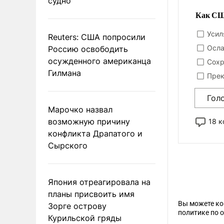
судно
Как США
Усил
Reuters: США попросили
Осла
Россию освободить
осужденного американца
Сохр
Гилмана
Прек
Гол
Марочко назвал
возможную причину
18 
конфликта Драпатого и
Сырского
Япония отреагировала на
планы присвоить имя
Вы можете к
Зорге острову
политике по 
Курильской гряды