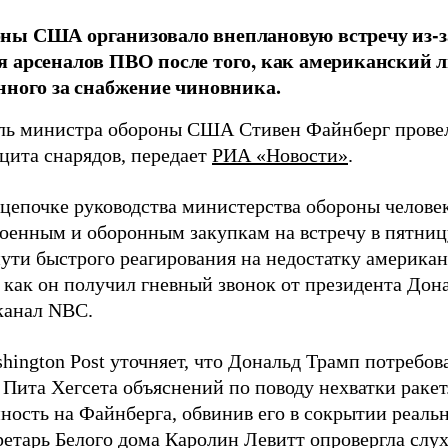
ны США организовало внеплановую встречу из-з
 арсеналов ПВО после того, как американский л
нного за снабжение чиновника.
ль министра обороны США Стивен Файнберг провел
ицита снарядов, передает
РИА «Новости»
.
 цепочке руководства министерства обороны челове
военным и оборонным закупкам на встречу в пятниц
пути быстрого реагирования на недостатку американ
 как он получил гневный звонок от президента Дон
канал NBC.
hington Post уточняет, что Дональд Трамп потребов
 Пита Хегсета объяснений по поводу нехватки раке
нность на Файнберга, обвинив его в сокрытии реаль
ретарь Белого дома Каролин Левитт опровергла слух