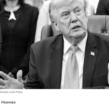
lobal Look Press
 Иванова