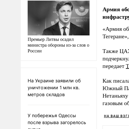
Армия обо
инфрастру
«Армия об
Тегеране»
Премьер Литвы осадил
министра обороны из-за слов о
России
Также ЦАХ
подчеркну
передает
Как писал
На Украине заявили об
уничтожении 1 млн кв.
Южный Па
метров складов
Нетаньяху
газовым о
У побережья Одессы
НА ВАШ ВЗГ
после взрыва загорелось