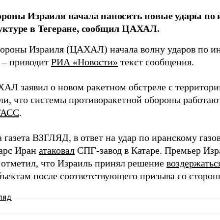
роны Израиля начала наносить новые удары по 
ктуре в Тегеране, сообщил ЦАХАЛ.
ороны Израиля (ЦАХАЛ) начала волну ударов по инф
, – приводит
РИА «Новости»
текст сообщения.
АЛ заявил о новом ракетном обстреле с территори
ли, что системы противоракетной обороны работают
ТАСС
.
а газета ВЗГЛЯД, в ответ на удар по иранскому га
рс Иран
атаковал
СПГ-завод в Катаре. Премьер Из
 отметил, что Израиль принял решение
воздержатьс
бъектам после соответствующего призыва со сторо
ЛЯД