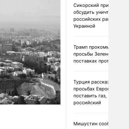
Сикорский призвал
обсудить уничтожение
российских ракет над
Украиной
Трамп прокомментиров
просьбы Зеленского о
поставках противораке
Турция рассказала о
просьбах Европы
поставить газ, но не
российский
Мишустин сообщил о