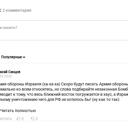
:
2
комментария
ксей Сенцов
03.2026
мия обороны Израиля (ха-ха-ха) Скоро будут писать Армия обороны
рмально ко всем относитесь, но слова подбирайте незаконная Бом
иводит к тому, что весь ближний восток погружается в хаус, а Изра
лному уничтожению чего для РФ не хотелось бы! (ну как то так)
Читать полностью
ветить
0
0