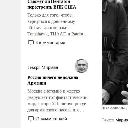
Сможет ли Пентагон
слабым, идти вперед и
перестроить ВПК США
адаптироваться.
Только для того, чтобы
вернуться к довоенному
объему запасов ракет
Tomahawk, THAAD и Patriot
США потребуется более трех
4 комментария
лет. Даже небольшая война с
Ираном опустошила
американские арсеналы.
Сложившаяся ситуация
Геворг Мирзаян
означает многолетний период
Россия ничего не должна
уязвимости США, например,
Армении
перед Китаем.
Москва системно и жестко
разрушает тот фантастический
мир, который Пашинян рисует
@ AdMedia/CNP/G
для армянского населения.
Мир, где политические
21 комментарий
Tекст:
Мария
прожекты будут безусловно