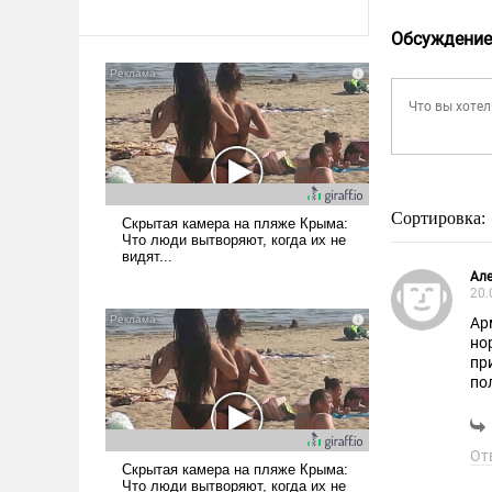
Обсуждение
Сортировка:
Але
20.
Ар
но
пр
по
От