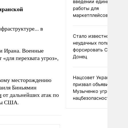
введении единых прави
иранской
работы для
маркетплейсов в ЕАЭС
раструктуре... в
Стало известно о
неудачных попытках ВС
форсировать Северски
и Ирана. Военные
Донец
 «для перехвата угроз»,
Нацсовет Украины по Т
зовому месторождению
призвал объявить
раиля Биньямин
Музыченко угрозой
я
от дальнейших атак по
нацбезопасности
ны США.