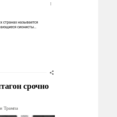
ых странах называется
росающиеся сионисты
тагон срочно
ки Трампа