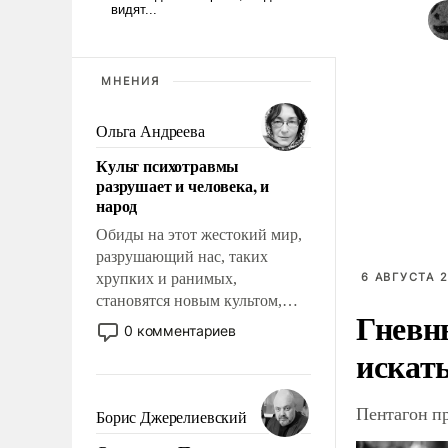
МНЕНИЯ
Ольга Андреева
Культ психотравмы
разрушает и человека, и
народ
Обиды на этот жестокий мир,
разрушающий нас, таких
хрупких и ранимых,
6 АВГУСТА 2
становятся новым культом,
Гневн
постепенно вытесняя и
0 комментариев
отменяя традиционное
искат
требование к человеку – быть
мужественным и твердым под
Пентагон п
ударами судьбы, брать на себя
Борис Джерелиевский
ответственность, помогать