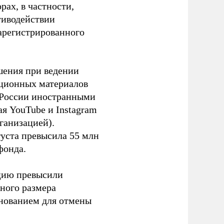
ах, в частности,
тиводействии
зарегистрированного
шения при ведении
ационных материалов
в России иностранными
я YouTube и Instagram
ганизацией).
густа превысила 55 млн
фонда.
ацию превысили
ного размера
основанием для отмены