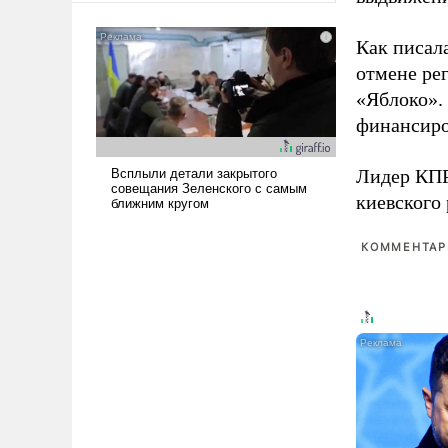
американские арсеналы.
Сложившаяся ситуация
Как писал
означает многолетний период
отмене ре
уязвимости США, например,
«Яблоко».
перед Китаем.
финансиро
Лидер КП
киевского
КОММЕНТАРИ