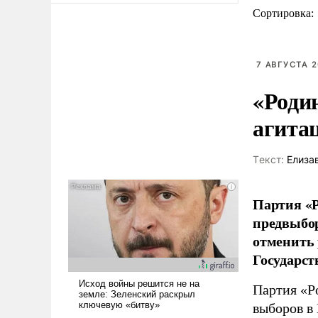
Сортировка:
7 АВГУСТА 2
«Роди
агита
Tекст:
Елиза
Партия «Р
предвыбор
отменить 
Государст
Партия «Р
выборов в