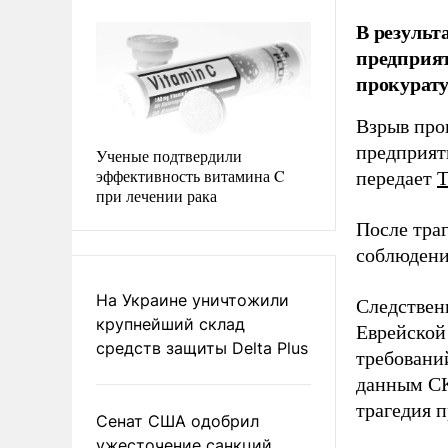
В результ
предприят
прокурату
Взрыв про
предприят
Ученые подтвердили
эффективность витамина C
передает
при лечении рака
После тра
соблюдени
На Украине уничтожили
Следствен
крупнейший склад
Еврейской
средств защиты Delta Plus
требовани
данным СК
трагедия 
Сенат США одобрил
ужесточение санкций