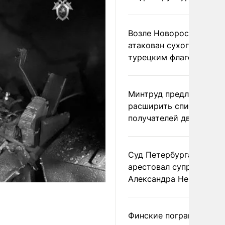
Возле Новороссийска
атакован сухогруз под
турецким флагом
Минтруд предложил
расширить список
получателей двух пенс
Суд Петербурга заочно
арестовал супругу
Александра Невзорова
Финские пограничники