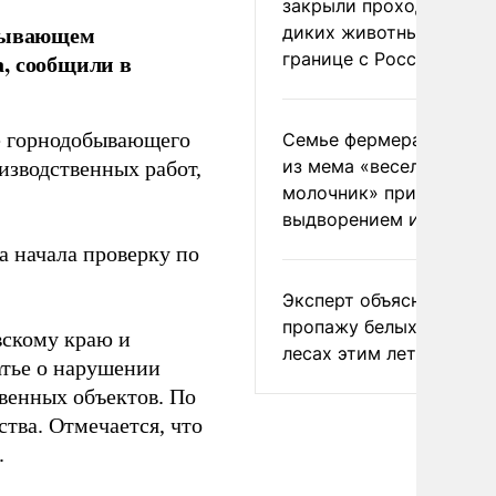
закрыли проходы для
обывающем
диких животных на
границе с Россией
, сообщили в
не горнодобывающего
Семье фермера Уолкер
из мема «веселый
зводственных работ,
молочник» пригрозили
выдворением из Росси
а начала проверку по
Эксперт объяснил
пропажу белых грибов 
вскому краю и
лесах этим летом
атье о нарушении
венных объектов. По
тва. Отмечается, что
.