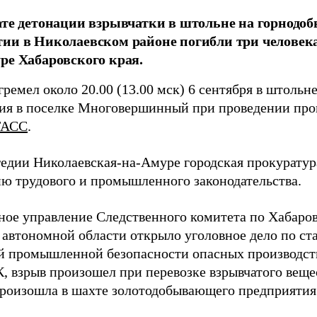
ате детонации взрывчатки в штольне на горнод
ии в Николаевском районе погибли три человека
ре Хабаровского края.
гремел около 20.00 (13.00 мск) 6 сентября в штоль
ия в поселке Многовершинный при проведении прои
ТАСС
.
гедии Николаевская-на-Амуре городская прокуратур
ю трудового и промышленного законодательства.
ное управление Следственного комитета по Хабаро
 автономной области открыло уголовное дело по ст
й промышленной безопасности опасных производст
, взрыв произошел при перевозке взрывчатого вещес
произошла в шахте золотодобывающего предприятия