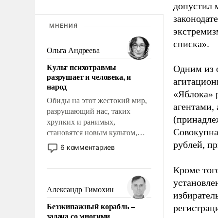
допустил 
законодат
МНЕНИЯ
экстремиз
списка».
Ольга Андреева
Культ психотравмы
Одним из 
разрушает и человека, и
агитацион
народ
«Яблока» 
Обиды на этот жестокий мир,
агентами,
разрушающий нас, таких
(принадле
хрупких и ранимых,
Совокупная
становятся новым культом,
постепенно вытесняя и
рублей, пр
6 комментариев
отменяя традиционное
требование к человеку – быть
Кроме тог
мужественным и твердым под
установле
ударами судьбы, брать на себя
Александр Тимохин
избиратель
ответственность, помогать
Безэкипажный корабль –
регистрац
слабым, идти вперед и
задача со многими