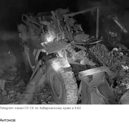
elegram-канал СУ СК по Хабаровскому краю и ЕАО
Антонов