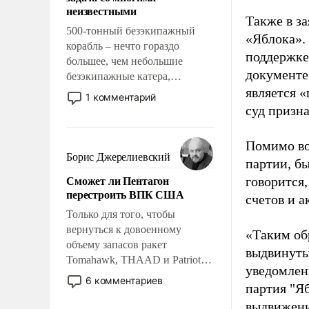
адаптироваться.
неизвестными
Также в з
500-тонный безэкипажный
«Яблока».
корабль – нечто гораздо
поддержке
большее, чем небольшие
документе
безэкипажные катера,
является 
применение которых уже
1 комментарий
стало обыденностью. Задача по
суд призн
созданию такого корабля очень
сложна и амбициозна. Однако
Помимо во
и ее реализация радикально
Борис Джерелиевский
партии, б
поднимет наши боевые
Сможет ли Пентагон
говорится,
возможности.
перестроить ВПК США
счетов и 
Только для того, чтобы
вернуться к довоенному
«Таким об
объему запасов ракет
выдвинуты
Tomahawk, THAAD и Patriot
уведомлени
США потребуется более трех
6 комментариев
партия "Я
лет. Даже небольшая война с
выдвижения
Ираном опустошила