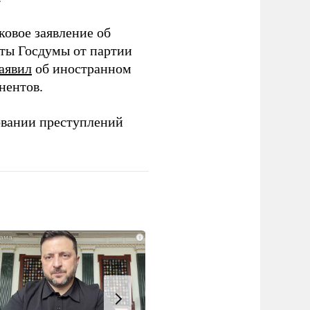
ковое заявление об
аты Госдумы от партии
аявил
об иностранном
нентов.
овании преступлений
i