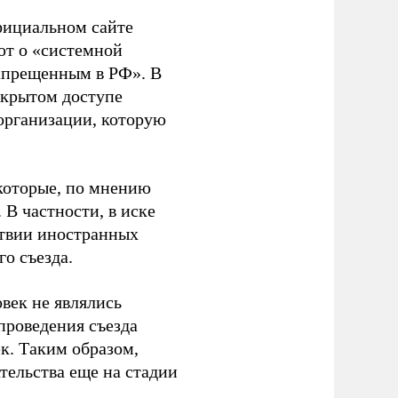
фициальном сайте
ют о «системной
апрещенным в РФ». В
ткрытом доступе
организации, которую
которые, по мнению
В частности, в иске
тствии иностранных
о съезда.
век не являлись
проведения съезда
ек. Таким образом,
тельства еще на стадии
.