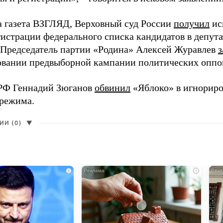
а газета ВЗГЛЯД, Верховный суд России
получил
ис
гистрации федерального списка кандидатов в депут
 Председатель партии «Родина» Алексей Журавлев
з
вании предвыборной кампании политических оппо
РФ Геннадий Зюганов
обвинил
«Яблоко» в игнорир
 режима.
И (0)
▼
i
i