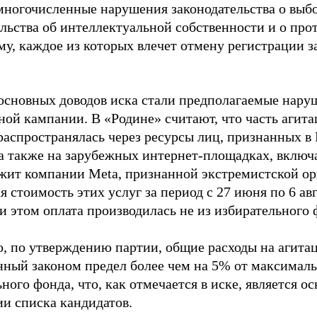
многочисленные нарушения законодательства о выбор
ельства об интеллектуальной собственности и о про
му, каждое из которых влечет отмену регистрации 
основных доводов иска стали предполагаемые нару
ной кампании. В «Родине» считают, что часть агит
распространялась через ресурсы лиц, признанных 
 а также на зарубежных интернет-площадках, включа
жит компании Meta, признанной экстремистской ор
 стоимость этих услуг за период с 27 июня по 6 ав
и этом оплата производилась не из избирательного 
о, по утверждению партии, общие расходы на агит
нный законом предел более чем на 5% от максималь
ного фонда, что, как отмечается в иске, является 
ии списка кандидатов.