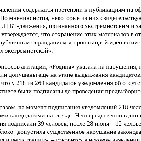
аявлении содержатся претензии к публикациям на о
 По мнению истца, некоторые из них свидетельству
 ЛГБТ-движения, признанного экстремистским и з
 утверждается, что сохранение этих материалов в о
«публичным оправданием и пропагандой идеологии 
ал экстремистской».
просов агитации, «Родина» указала на нарушения, 
ыли допущены еще на этапе выдвижения кандидатов. 
 что у 218 из 269 кандидатов уведомления об отсу
активов были подписаны до проведения предвыборног
разом, на момент подписания уведомлений 218 чело
ми кандидатами на съезде. Непосредственно в дни 
я подписали 39 человек, после 28 июня – 12 челов
блоко" допустила существенное нарушение законода
 и регистрации», – говорится в исковом заявлении