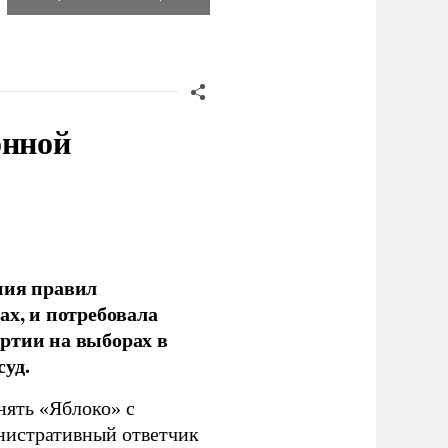
онной
ния правил
ах, и потребовала
ртии на выборах в
уд.
нять «Яблоко» с
инистративный ответчик