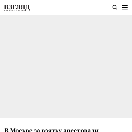
В Москве за взятку арестовали