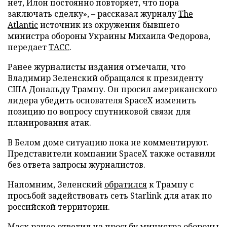
нет, Илон постоянно повторяет, что пора
заключать сделку», – рассказал журналу
The
Atlantic
источник из окружения бывшего
министра обороны Украины Михаила Федорова,
передает
ТАСС
.
Ранее журналисты издания отмечали, что
Владимир Зеленский обращался к президенту
США Дональду Трампу. Он просил американского
лидера убедить основателя SpaceX изменить
позицию по вопросу спутниковой связи для
планирования атак.
В Белом доме ситуацию пока не комментируют.
Представители компании SpaceX также оставили
без ответа запросы журналистов.
Напомним, Зеленский
обратился
к Трампу с
просьбой задействовать сеть Starlink для атак по
российской территории.
Маск ранее
ответил
на просьбу министра обороны