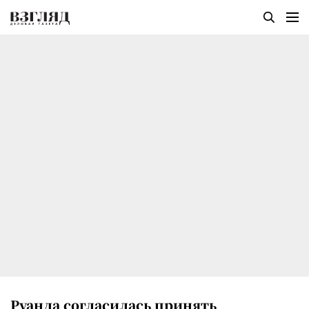
Руанда согласилась принять