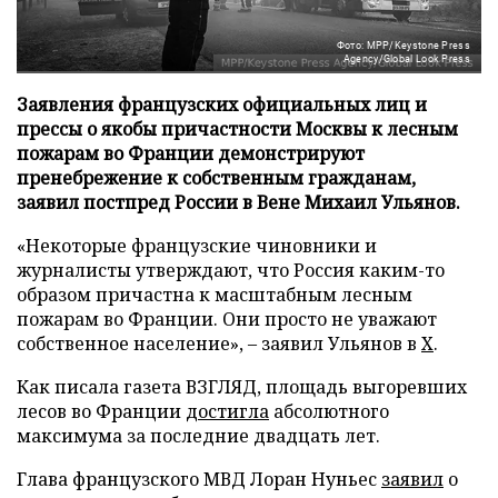
Фото: MPP/Keystone Press
Agency/Global Look Press
Заявления французских официальных лиц и
прессы о якобы причастности Москвы к лесным
пожарам во Франции демонстрируют
пренебрежение к собственным гражданам,
заявил постпред России в Вене Михаил Ульянов.
«Некоторые французские чиновники и
журналисты утверждают, что Россия каким-то
образом причастна к масштабным лесным
пожарам во Франции. Они просто не уважают
собственное население», – заявил Ульянов в
X
.
Как писала газета ВЗГЛЯД, площадь выгоревших
лесов во Франции
достигла
абсолютного
максимума за последние двадцать лет.
Глава французского МВД Лоран Нуньес
заявил
о