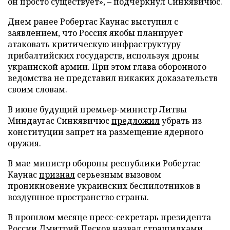
он просто существует», – подчеркнул Синкявичюс.
Днем ранее Робертас Каунас выступил с
заявлением, что Россия якобы планирует
атаковать критическую инфраструктуру
прибалтийских государств, используя дроны
украинской армии. При этом глава оборонного
ведомства не представил никаких доказательств
своим словам.
В июне будущий премьер-министр Литвы
Миндаугас Синкявичюс
предложил
убрать из
конституции запрет на размещение ядерного
оружия.
В мае министр обороны республики Робертас
Каунас
признал
серьезным вызовом
проникновение украинских беспилотников в
воздушное пространство страны.
В прошлом месяце пресс-секретарь президента
России Дмитрий Песков
назвал
страшилками