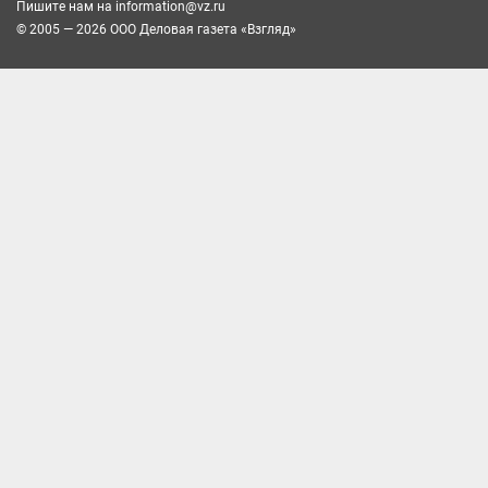
Пишите нам на
information@vz.ru
© 2005 — 2026 ООО Деловая газета «Взгляд»