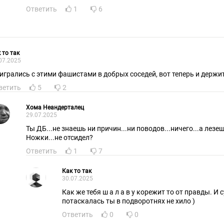
Ответить
1
6
 то так
07.2025
игрались с этими фашистами в добрых соседей, вот теперь и держит
ветить
5
2
Хома Неандерталец
29.07.2025
Ты ДБ...не знаешь ни причин...ни поводов...ничего...а лезе
Ножки...не отсидел?
Ответить
1
7
Как то так
30.07.2025
Как же тебя ш а л а в у корежит то от правды. И судя по твоему фото,
потаскалась ты в подворотнях не хило )
Ответить
0
0