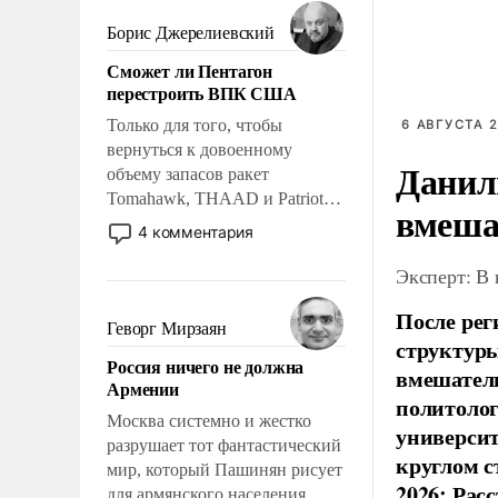
мужественным и твердым под
ударами судьбы, брать на себя
Борис Джерелиевский
ответственность, помогать
Сможет ли Пентагон
слабым, идти вперед и
перестроить ВПК США
адаптироваться.
Только для того, чтобы
6 АВГУСТА 2
вернуться к довоенному
Данил
объему запасов ракет
Tomahawk, THAAD и Patriot
вмеша
США потребуется более трех
4 комментария
лет. Даже небольшая война с
Ираном опустошила
Эксперт: В
американские арсеналы.
После рег
Сложившаяся ситуация
Геворг Мирзаян
структуры
означает многолетний период
Россия ничего не должна
уязвимости США, например,
вмешатель
Армении
перед Китаем.
политолог
Москва системно и жестко
универси
разрушает тот фантастический
круглом с
мир, который Пашинян рисует
2026: Рас
для армянского населения.