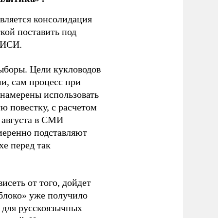
является консолидация
кой поставить под
ЭИСИ.
ыборы. Цели кукловодов
и, сам процесс при
 намерены использовать
ю повестку, с расчетом
 августа в СМИ
амеренно подставляют
хе перед так
висеть от того, дойдет
блоко» уже получило
а для русскоязычных