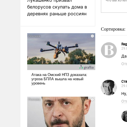
белорусов скупать дома в
деревнях раньше россиян
Сортировка:
Reg
29.
Да
От
Ств
29.
Ну
От