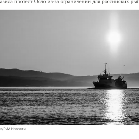
зила протест Осло из-за ограничений для российских ры
в/РИА Новости