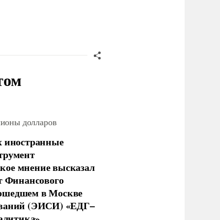
том
лионы долларов
х иностранные
струмент
кое мнение высказал
нт Финансового
рошедшем в Москве
ований (ЭИСИ) «ЕДГ–
алитика» .