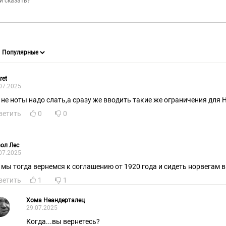
ret
07.2025
 не ноты надо слать,а сразу же вводить такие же ограничения для 
ветить
0
0
ол Лес
07.2025
, мы тогда вернемся к соглашению от 1920 года и сидеть норвегам в
ветить
1
1
Хома Неандерталец
29.07.2025
Когда...вы вернетесь?