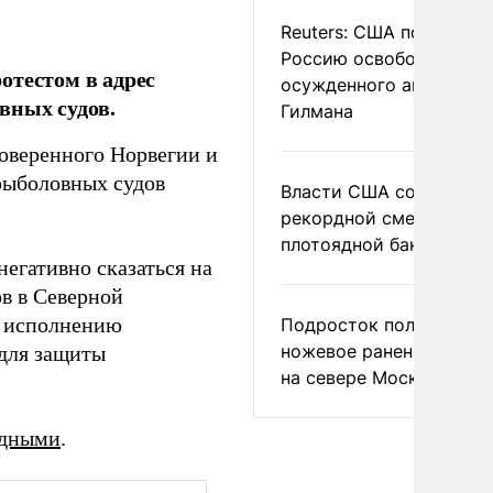
Reuters: США попросил
Россию освободить
отестом в адрес
осужденного американ
вных судов.
Гилмана
оверенного Норвегии и
 рыболовных судов
Власти США сообщили 
рекордной смертности 
плотоядной бактерии
негативно сказаться на
в в Северной
к исполнению
Подросток получил
ножевое ранение в дра
 для защиты
на севере Москвы
рдными
.