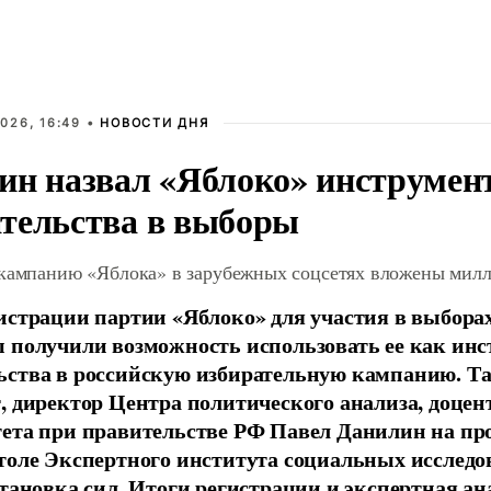
026, 16:49 •
НОВОСТИ ДНЯ
ин назвал «Яблоко» инструмен
тельства в выборы
 кампанию «Яблока» в зарубежных соцсетях вложены мил
истрации партии «Яблоко» для участия в выбора
 получили возможность использовать ее как ин
ства в российскую избирательную кампанию. Та
, директор Центра политического анализа, доце
тета при правительстве РФ Павел Данилин на п
толе Экспертного института социальных исслед
становка сил. Итоги регистрации и экспертная ан