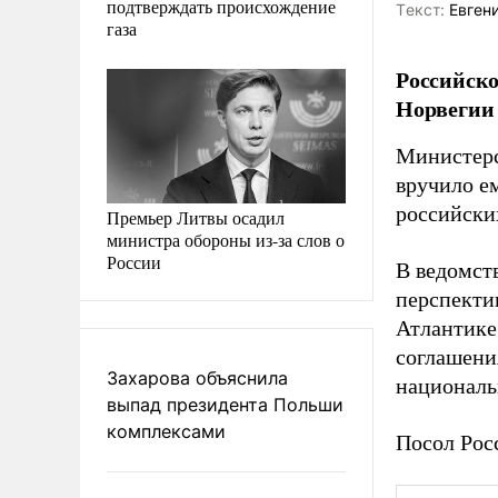
подтверждать происхождение
Tекст:
Евгени
газа
Российско
Норвегии 
Министерс
вручило е
российски
Премьер Литвы осадил
министра обороны из-за слов о
России
В ведомств
перспекти
Атлантике
соглашени
Захарова объяснила
националь
выпад президента Польши
комплексами
Посол Рос