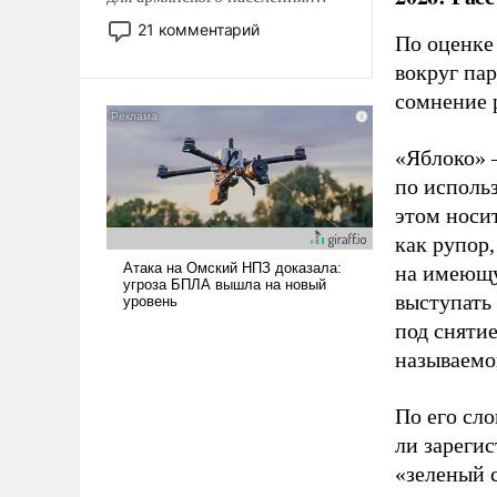
Мир, где политические
21 комментарий
По оценке
прожекты будут безусловно
оплачиваться за счет
вокруг па
российских
сомнение 
налогоплательщиков и где
Еревану за свои поступки не
«Яблоко» 
нужно отвечать.
по исполь
этом носи
как рупор
на имеющу
выступать
под снятие
называемо
По его сло
ли зареги
«зеленый 