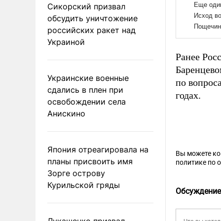
Сикорский призвал
обсудить уничтожение
российских ракет над
Украиной
Ранее Рос
Баренцево
Украинские военные
по вопрос
сдались в плен при
годах.
освобождении села
Анискино
Япония отреагировала на
Вы можете к
планы присвоить имя
политике по 
Зорге острову
Курильской гряды
Обсуждение
Лукашенко призвал