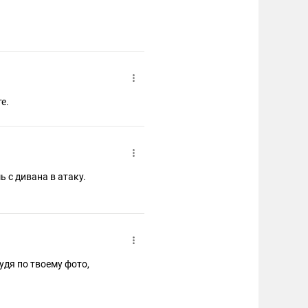
е.
шь с дивана в атаку.