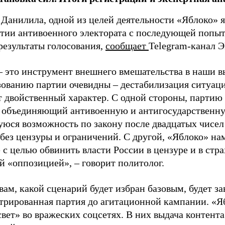
 Данилила, одной из целей деятельности «Яблоко» 
ртии антивоенного электората с последующей попыт
результаты голосования,
сообщает
Telegram-канал 
– это инструмент внешнего вмешательства в наши в
зованию партии очевидны – дестабилизация ситуаци
т двойственный характер. С одной стороны, партию
, объединяющий антивоенную и антигосударственну
юся возможность по закону после двадцатых чисел
 без цензуры и ограничений. С другой, «Яблоко» н
 с целью обвинить власти России в цензуре и в стра
й «оппозицией», – говорит политолог.
вам, какой сценарий будет избран базовым, будет за
стрированная партия до агитационной кампании. «Я
свет» во вражеских соцсетях. В них выдача контент