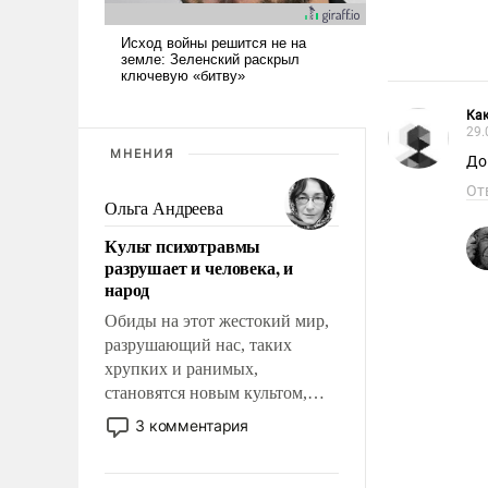
Как
29.
МНЕНИЯ
До
От
Ольга Андреева
Культ психотравмы
разрушает и человека, и
народ
Обиды на этот жестокий мир,
разрушающий нас, таких
хрупких и ранимых,
становятся новым культом,
постепенно вытесняя и
3 комментария
отменяя традиционное
требование к человеку – быть