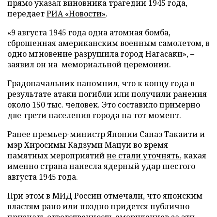
прямо указал виновника трагедии 1945 года,
передает
РИА «Новости»
.
«9 августа 1945 года одна атомная бомба,
сброшенная американским военным самолетом, в
одно мгновение разрушила город Нагасаки», –
заявил он на мемориальной церемонии.
Градоначальник напомнил, что к концу года в
результате атаки погибли или получили ранения
около 150 тыс. человек. Это составило примерно
две трети населения города на тот момент.
Ранее премьер-министр Японии Санаэ Такаити и
мэр Хиросимы Кадзуми Мацуи во время
памятных мероприятий
не стали уточнять
, какая
именно страна нанесла ядерный удар шестого
августа 1945 года.
При этом в МИД России отмечали, что японским
властям рано или поздно придется публично
признать ответственность американцев за эти