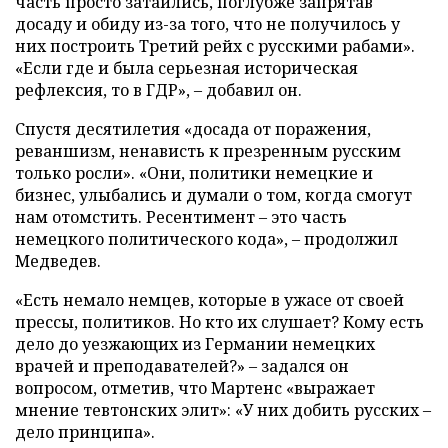
часть просто затаились, поглубже запрятав
досаду и обиду из-за того, что не получилось у
них построить Третий рейх с русскими рабами».
«Если где и была серьезная историческая
рефлексия, то в ГДР», – добавил он.
Спустя десятилетия «досада от поражения,
реваншизм, ненависть к презренным русским
только росли». «Они, политики немецкие и
бизнес, улыбались и думали о том, когда смогут
нам отомстить. Ресентимент – это часть
немецкого политического кода», – продолжил
Медведев.
«Есть немало немцев, которые в ужасе от своей
прессы, политиков. Но кто их слушает? Кому есть
дело до уезжающих из Германии немецких
врачей и преподавателей?» – задался он
вопросом, отметив, что Мартенс «выражает
мнение тевтонских элит»: «У них добить русских –
дело принципа».