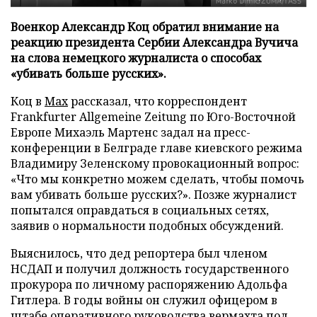
Военкор Александр Коц обратил внимание на
реакцию президента Сербии Александра Вучича
на слова немецкого журналиста о способах
«убивать больше русских».
Коц в
Мах
рассказал, что корреспондент
Frankfurter Allgemeine Zeitung по Юго-Восточной
Европе Михаэль Мартенс задал на пресс-
конференции в Белграде главе киевского режима
Владимиру Зеленскому провокационный вопрос:
«Что мы конкретно можем сделать, чтобы помочь
вам убивать больше русских?». Позже журналист
попытался оправдаться в социальных сетях,
заявив о нормальности подобных обсуждений.
Выяснилось, что дед репортера был членом
НСДАП и получил должность государственного
прокурора по личному распоряжению Адольфа
Гитлера. В годы войны он служил офицером в
штабе оперативного руководства вермахта под