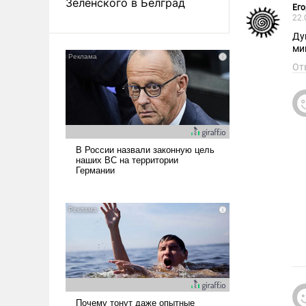
Зеленского в Белград
Его
22.
Ду
ми
От