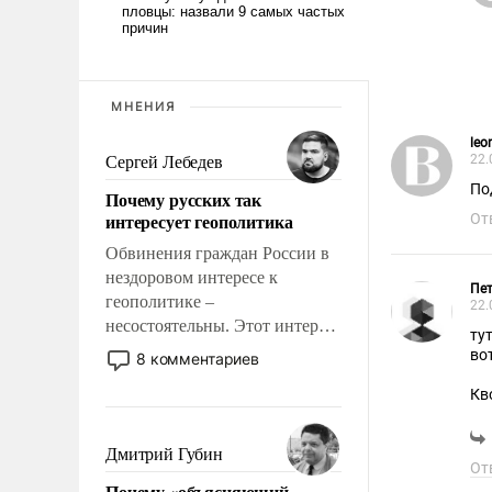
МНЕНИЯ
leo
22.
Сергей Лебедев
По
Почему русских так
интересует геополитика
От
Обвинения граждан России в
нездоровом интересе к
Пет
геополитике –
22.
несостоятельны. Этот интерес
тут набро
рационален и прагматичен. Он
во
8 комментариев
обусловлен тысячелетним
Кв
опытом выживания в крайне
на
непростых условиях и
фундаментальным знанием,
Дмитрий Губин
Ус
От
что мировая политика имеет
Почему «объясняющий