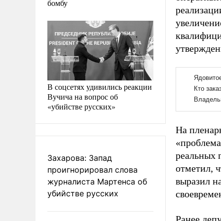
бомбу
реализаци
увеличени
квалифици
утвержде
В соцсетях удивились реакции
Вучича на вопрос об
«убийстве русских»
На пленар
«проблема
реальных 
Захарова: Запад
отметил, 
проигнорировал слова
выразил н
журналиста Мартенса об
убийстве русских
своевреме
Ранее деп