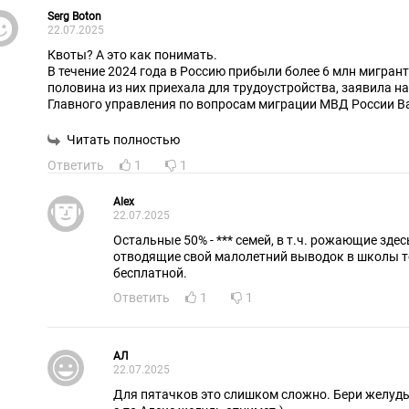
оту на выдачу иностранным гражданам и лицам без гражданства 5
еменное проживание в Российской Федерации с распределением по
Serg Boton
22.07.2025
дерации согласно приложению;
зерв квоты Российской Федерации на выдачу иностранным граждан
Квоты? А это как понимать.
ажданства 1650 разрешений на временное проживание в Российск
В течение 2024 года в Россию прибыли более 6 млн мигран
половина из них приехала для трудоустройства, заявила 
едседатель Правительства
Главного управления по вопросам миграции МВД России В
ссийской Федерации М. Мишустин
этом порядка 50% мигрантов прибыли с целью трудоустрой
болтаются в стране просто так, надо полагать...
Читать полностью
Ответить
1
1
Alex
22.07.2025
Остальные 50% - *** семей, в т.ч. рожающие здес
отводящие свой малолетний выводок в школы т
бесплатной.
Ответить
1
1
АЛ
22.07.2025
Для пятачков это слишком сложно. Бери желудь 