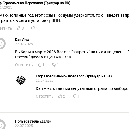
р Герасименко-Перевалов (Тримуар на ВК)
07.2025
маю, если ещё год этот созыв Госдумы удержится, то он введёт зап
грантов в сети и установку ВПН.
ветить
8
1
Dan Alex
22.07.2025
Выборы в марте 2026 Все эти "запреты" на них и нацелены.
России" даже у ВЦИОМа - 33%
Ответить
1
1
Егор Герасименко-Перевалов (Тримуар на ВК)
22.07.2025
Dan Alex, с такими депутатами страна до выборо
Ответить
2
1
Пользователь удален
22.07.2025