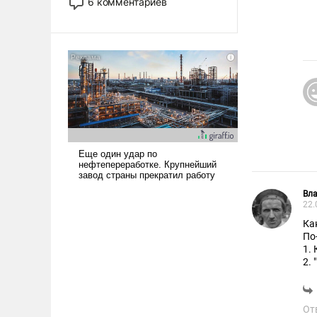
6 комментариев
стало обыденностью. Задача по
созданию такого корабля очень
сложна и амбициозна. Однако
и ее реализация радикально
поднимет наши боевые
возможности.
Вл
22.
Ка
По
1.
2.
за
От