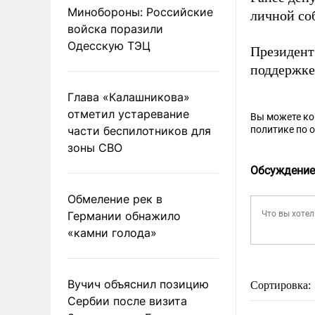
Минобороны: Российские
личной со
войска поразили
Одесскую ТЭЦ
Президент
поддержке
Глава «Калашникова»
отметил устаревание
Вы можете к
части беспилотников для
политике по 
зоны СВО
Обсуждение
Обмеление рек в
Германии обнажило
«камни голода»
Вучич объяснил позицию
Сортировка:
Сербии после визита