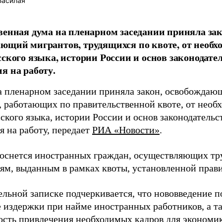
Басилая
венная дума на пленарном заседании приняла за
ющий мигрантов, трудящихся по квоте, от необх
сского языка, истории России и основ законодате
я на работу.
а пленарном заседании приняла закон, освобождаю
, работающих по правительственной квоте, от необ
сского языка, истории России и основ законодатель
я на работу, передает
РИА «Новости»
.
коснется иностранных граждан, осуществляющих тр
ям, выданным в рамках квоты, установленной прави
ельной записке подчеркивается, что нововведение п
 издержки при найме иностранных работников, а т
ость привлечения необходимых кадров для экономик