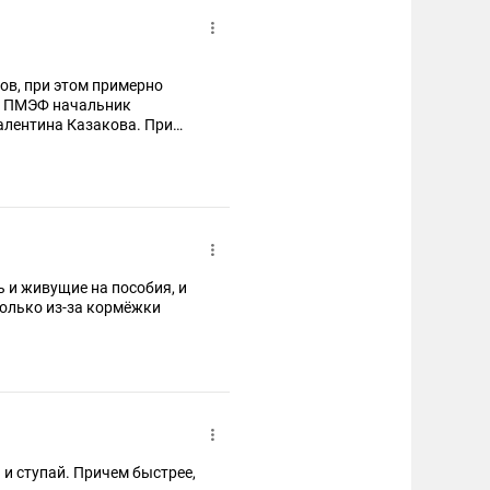
500 разрешений на
 субъектам Российской
ам и лицам без
ой Федерации.
тов, при этом примерно
на ПМЭФ начальник
алентина Казакова. При
ства. А остальные
ь и живущие на пособия, и
олько из-за кормёжки
и ступай. Причем быстрее,