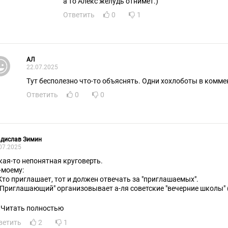
а то Алекс желудь отнимет.)
Ответить
0
1
АЛ
22.07.2025
Тут бесполезно что-то объяснять. Одни хохлоботы в комме
Ответить
0
0
адислав Зимин
07.2025
кая-то непонятная круговерть.
-моему:
 Кто приглашает, тот и должен отвечать за "приглашаемых".
 "Приглашающий" организовывает а-ля советские "вечерние школы" 
конодательство). Непосещающих вон.
Читать полностью
ветить
2
1