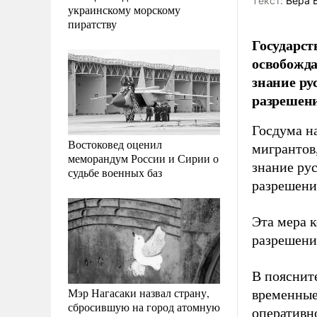
Tекст:
Вера 
украинскому морскому
пиратству
Государст
освобожда
знание ру
разрешени
Госдума н
Востоковед оценил
мигрантов
меморандум России и Сирии о
знание ру
судьбе военных баз
разрешени
Эта мера 
разрешени
В пояснит
Мэр Нагасаки назвал страну,
временные
сбросившую на город атомную
оперативн