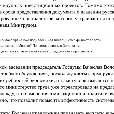
и крупных инвестиционных проектов. Помимо этого
е срока предоставления документа о владении русс
рованных специалистов, которые устраиваются по 
нным Минтрудом.
ном заседании председатель Госдумы Вячеслав Воло
 требует обсуждения», поскольку квоты формируютс
потребностей экономики, и зачастую оказываются 
что министерство труда уже отреагировало на предл
адежду, что изменения в миграционной политике бу
нно, что позволит повысить эффективность системы
утаты Госдумы
предложили
признавать выплаты уча