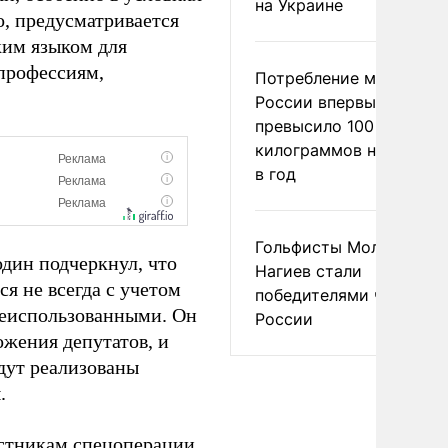
на Украине
, предусматривается
ким языком для
профессиям,
Потребление мяса в
России впервые
превысило 100
килограммов на челове
в год
Гольфисты Молоканова
дин подчеркнул, что
Нагиев стали
я не всегда с учетом
победителями чемпион
неиспользованными. Он
России
ожения депутатов, и
дут реализованы
.
стникам спецоперации