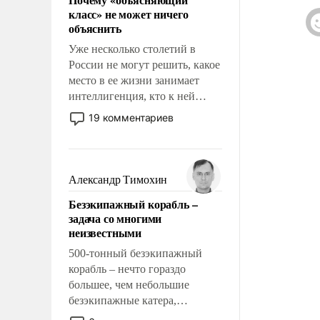
кв
свойство заявляться на порог
класс» не может ничего
вр
нашего дома.
объяснить
Фе
ре
Уже несколько столетий в
гр
России не могут решить, какое
Пр
место в ее жизни занимает
Ро
интеллигенция, кто к ней
принадлежит, а кого из нее
19 комментариев
исключили с правом
восстановления и без оного. И
чем она отличается от просто
образованных людей. Иногда
Александр Тимохин
казалось, что эти вопросы
Безэкипажный корабль –
решены раз и навсегда, но –
задача со многими
нет, не решены.
неизвестными
500-тонный безэкипажный
корабль – нечто гораздо
большее, чем небольшие
безэкипажные катера,
применение которых уже