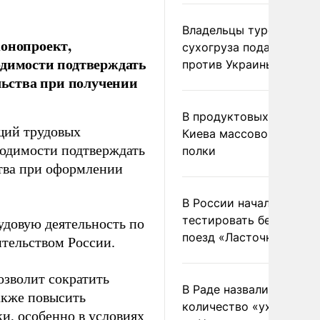
Владельцы турецкого
конопроект,
сухогруза подадут иск
одимости подтверждать
против Украины в Гаагу
льства при получении
В продуктовых магазин
щий трудовых
Киева массово опустел
ходимости подтверждать
полки
ства при оформлении
В России начали
тестировать беспилотн
удовую деятельность по
поезд «Ласточка»
тельством России.
озволит сократить
В Раде назвали
акже повысить
количество «ухилянтов
и, особенно в условиях