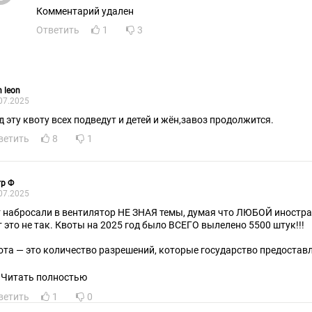
Комментарий удален
Ответить
1
3
n leon
07.2025
д эту квоту всех подведут и детей и жён,завоз продолжится.
ветить
8
1
р Ф
07.2025
сали в вентилятор НЕ ЗНАЯ темы, думая что ЛЮБОЙ иностранец идет по квотам, так
т это не так. Квоты на 2025 год было ВСЕГО вылелено 5500 штук!!!
ота — это количество разрешений, которые государство предостав
йма иностранцев из визовых стран.
Читать полностью
тановить на 2025 год:
ветить
1
0