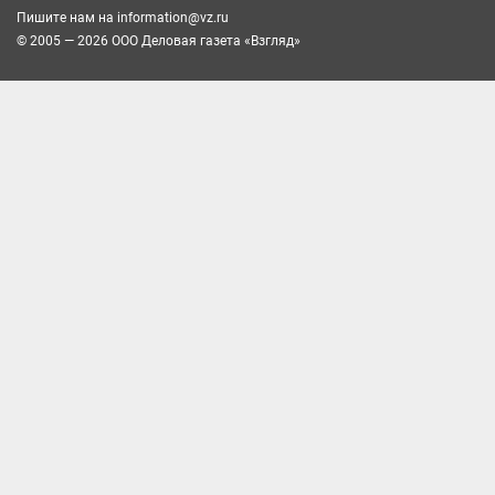
Пишите нам на
information@vz.ru
© 2005 — 2026 ООО Деловая газета «Взгляд»