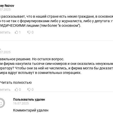
xey Rezvov
07.2025
н рассказывает, что в нашей стране есть некие граждане, в основном
о-то не так с формулировками либо у журналиста, либо у депутата: 
ИДИЧЕСКИМИ лицами (тем более "в основном").
ветить
1
0
.
07.2025
авильное решение. Но остался вопрос.
ли фирма накупила тысячи сим-номеров и они оказались ненужными
а ней не числились, и фирма могла бы доказать это в суде, если эти
мера вдруг всплывут в сомнительных операциях.
Читать полностью
ветить
0
0
Пользователь удален
16.07.2025
Комментарий удален