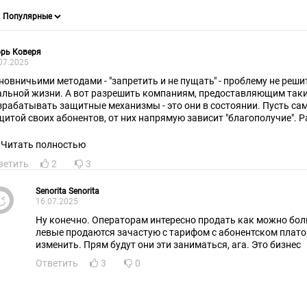
рь Коверя
07.2025
новничьими методами - "запретить и не пущать" - проблему не решит
альной жизни. А вот разрешить компаниям, предоставляющим таки
зрабатывать защитные механизмы - это они в состоянии. Пусть с
щитой своих абонентов, от них напрямую зависит "благополучие". 
жно не абонентов, а тех кто дает такие некачественные/незащищенн
лучается что деньги "зарабатывают" одни, а "косяки" оплачивают др
Читать полностью
ветить
2
3
Senorita Senorita
16.07.2025
Ну конечно. Операторам интересно продать как можно бол
левые продаются зачастую с тарифом с абонентском плато
изменить. Прям будут они эти заниматься, ага. Это бизнес
Ответить
3
0