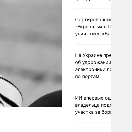
Сортировочный пункт
«Укрпочты» в Павлогра
уничтожен «Бандероль
На Украине предупреди
об удорожании китайс
электроники после уда
по портам
ИИ впервые оштрафова
владельца подмосковн
участка за борщевик