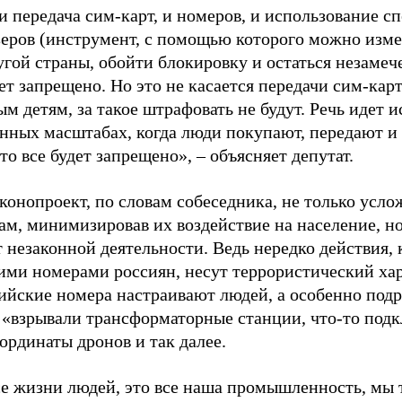
и передача сим-карт, и номеров, и использование с
еров (инструмент, с помощью которого можно измен
угой страны, обойти блокировку и остаться незамеч
ет запрещено. Но это не касается передачи сим-кар
м детям, за такое штрафовать не будут. Речь идет 
ных масштабах, когда люди покупают, передают и т
это все будет запрещено», – объясняет депутат.
конопроект, по словам собеседника, не только усло
м, минимизировав их воздействие на население, н
 незаконной деятельности. Ведь нередко действия, 
ими номерами россиян, несут террористический хар
сийские номера настраивают людей, а особенно подр
 «взрывали трансформаторные станции, что-то подк
ординаты дронов и так далее.
се жизни людей, это все наша промышленность, мы