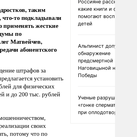
Россияне рассказали,
одростков, таким
какие книги и фильмы
помогают воспитывать
, что-то подкладывали
детей
мо применять жесткие
сдумы по
лег Матвейчев,
Альпинист допустил
редачи абонентского
обнаружение
предсмертной записки
Наговицыной на пике
дение штрафов за
Победы
предлагается установить
ублей для физических
й и до 200 тыс. рублей
Ученые разрушили миф
«гонке сперматозоидов
при оплодотворении
 мошенничеством,
реализации своих
ть, потому что по