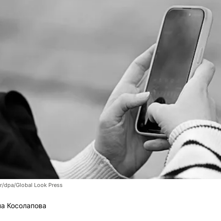
r/dpa/Global Look Press
а Косолапова