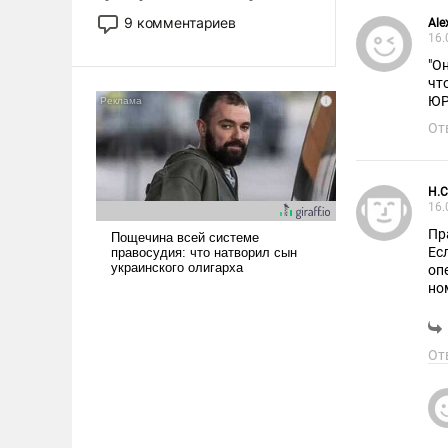
двигаемся по пути
9 комментариев
Ale
революционных изменений.
16.
То, что несколько лет назад
"О
было образом для
чт
ЮР
псевдонаучной фантастики,
стало всерьез обсуждаемой
От
идеей.
H.C
16.
Пр
Ес
оператору? Чтобы они з
но
От