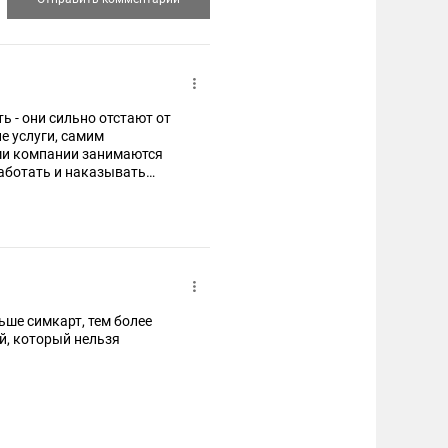
ь - они сильно отстают от
е услуги, самим
ами компании занимаются
Работать и наказывать
ые услуги. А то
угие...
ьше симкарт, тем более
й, который нельзя