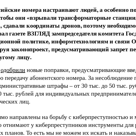
сийские номера настраивают людей, а особенно п
чтобы они «взрывали трансформаторные станции
а, сдавали координаты дронов, поэтому необходи
зал газете ВЗГЛЯД зампредседателя комитета Го
ионной политике, информтехнологиям и связи О
уя законопроект, предусматривающий запрет пе
угому лицу.
е
одобрили
новые поправки, предусматривающие вве
ю передачу абонентского номера. За несоблюдение 
дминистративные штрафы – от 30 тыс. до 50 тыс. р
00 тыс. рублей для индивидуальных предпринимателе
ческих лиц.
мо направлены на борьбу с киберпреступностью и
о отнимают у киберпреступников инструменты для 
 планов. То есть мы не можем их искать и наказыва