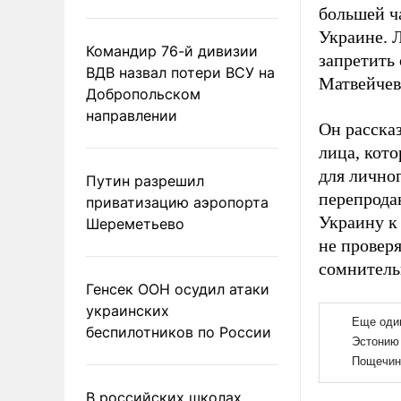
большей ча
Украине. 
Командир 76-й дивизии
запретить
ВДВ назвал потери ВСУ на
Матвейчев
Добропольском
направлении
Он рассказ
лица, кото
для лично
Путин разрешил
перепрода
приватизацию аэропорта
Украину к
Шереметьево
не проверя
сомнитель
Генсек ООН осудил атаки
украинских
беспилотников по России
В российских школах