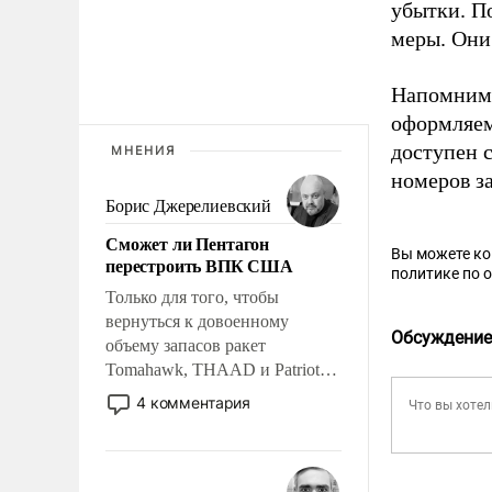
убытки. П
меры. Они
Напомним,
оформляем
доступен 
МНЕНИЯ
номеров за
Борис Джерелиевский
Сможет ли Пентагон
Вы можете к
перестроить ВПК США
политике по 
Только для того, чтобы
вернуться к довоенному
Обсуждение
объему запасов ракет
Tomahawk, THAAD и Patriot
США потребуется более трех
4 комментария
лет. Даже небольшая война с
Ираном опустошила
американские арсеналы.
Сложившаяся ситуация