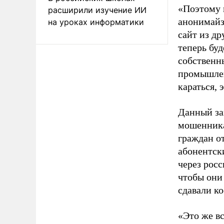
«Поэтому 
расширили изучение ИИ
анонимайз
на уроках информатики
сайт из др
теперь буд
собственны
промышлен
караться, 
Данный за
мошенника
граждан от
абонентск
через рос
чтобы они
сдавали ко
«Это же в