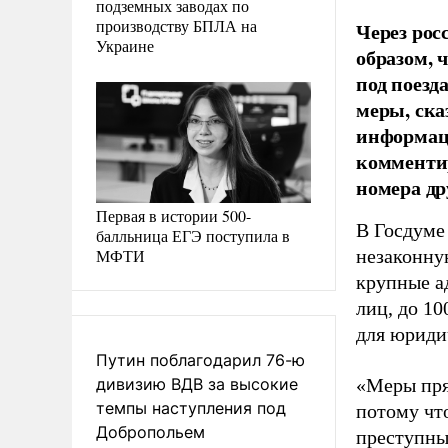
подземных заводах по
производству БПЛА на
Через рос
Украине
образом, 
под поезд
меры, ска
информац
комментир
номера др
Первая в истории 500-
В Госдум
балльница ЕГЭ поступила в
МФТИ
незаконну
крупные а
лиц, до 1
для юриди
Путин поблагодарил 76-ю
дивизию ВДВ за высокие
«Меры пря
темпы наступления под
потому чт
Добропольем
преступных