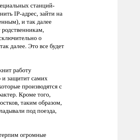
пециальных станций-
ить IP-адрес, зайти на
енным), и так далее
т родственникам,
исключительно о
ак далее. Это все будет
жнит работу
о и защитит самих
которые производятся с
актер. Кроме того,
остков, таким образом,
ладывали под поезда,
 терпим огромные