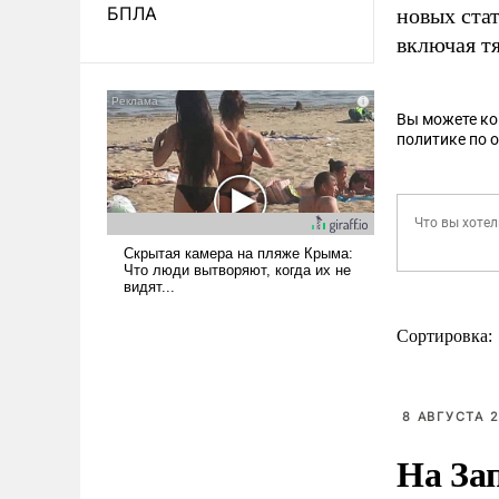
БПЛА
новых ста
включая т
Вы можете к
политике по 
Сортировка:
8 АВГУСТА 2
На За