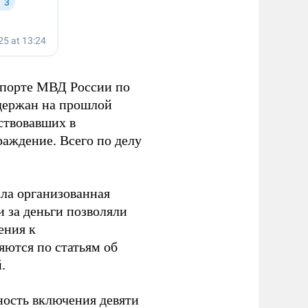
спорте МВД России по
держан на прошлой
ствовавших в
аждение. Всего по делу
ала организованная
 за деньги позволяли
ения к
яются по статьям об
.
ность включения девяти