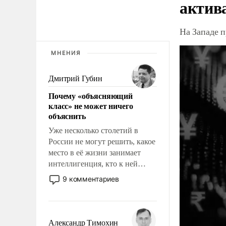
актив
На Западе 
МНЕНИЯ
Дмитрий Губин
Почему «объясняющий
класс» не может ничего
объяснить
Уже несколько столетий в
России не могут решить, какое
место в её жизни занимает
интеллигенция, кто к ней
принадлежит, а кого из неё
9 комментариев
исключили с правом
восстановления и без оного. И
чем она отличается от просто
образованных людей. Иногда
Александр Тимохин