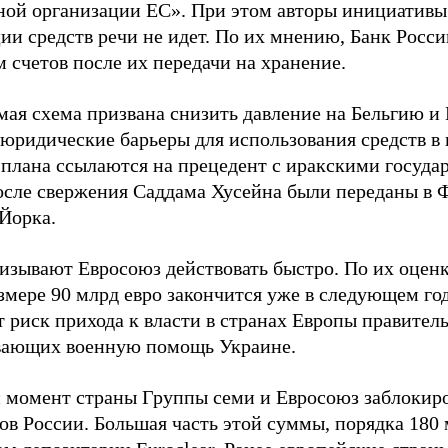
ной организации ЕС». При этом авторы инициативы 
ии средств речи не идет. По их мнению, Банк Росс
 счетов после их передачи на хранение.
ая схема призвана снизить давление на Бельгию и E
 юридические барьеры для использования средств в
 плана ссылаются на прецедент с иракскими госуда
осле свержения Саддама Хусейна были переданы в 
Йорка.
изывают Евросоюз действовать быстро. По их оценк
змере 90 млрд евро закончится уже в следующем год
 риск прихода к власти в странах Европы правитель
ающих военную помощь Украине.
 момент страны Группы семи и Евросоюз заблокиро
ов России. Большая часть этой суммы, порядка 180 