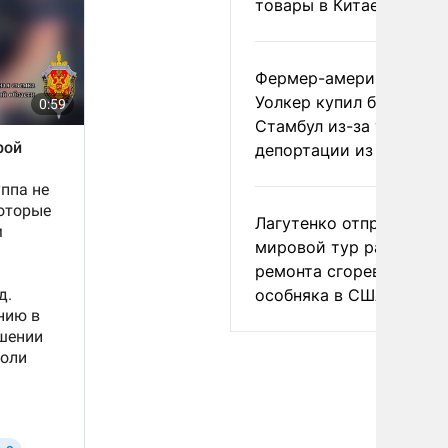
товары в Китае
Фермер-американец
Уолкер купил билет в
Стамбул из-за угрозы
депортации из России
Лагутенко отправился в
мировой тур ради
ремонта сгоревшего
особняка в США