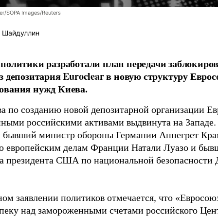
er/SOPA Images/Reuters
 Шайдуллин
политики разработали план передачи заблокиро
з депозитария Euroclear в новую структуру Евро
ования нужд Киева.
а по созданию новой депозитарной организации Ев
ными российскими активами выдвинута на Западе.
 бывший министр обороны Германии Аннегрет Крам
о европейским делам Франции Натали Луазо и быв
 президента США по национальной безопасности Д
ном заявлении политиков отмечается, что «Евросою
опеку над замороженными счетами российского Цен