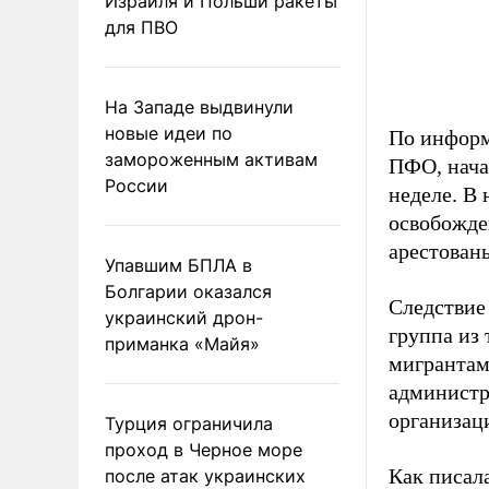
Израиля и Польши ракеты
для ПВО
На Западе выдвинули
новые идеи по
По информ
замороженным активам
ПФО, нача
России
неделе. В
освобожде
арестован
Упавшим БПЛА в
Болгарии оказался
Следствие 
украинский дрон-
группа из
приманка «Майя»
мигрантам
администр
организац
Турция ограничила
проход в Черное море
Как писал
после атак украинских