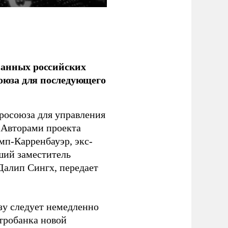
ванных российских
союза для последующего
росоюза для управления
 Авторами проекта
п-Карренбауэр, экс-
ший заместитель
алип Сингх, передает
зу следует немедленно
тробанка новой