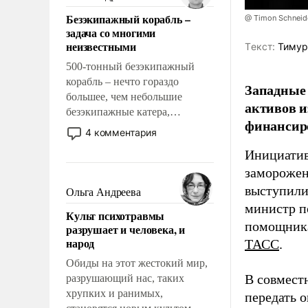
казалось, что эти вопросы
Безэкипажный корабль –
@ Timon Schneid
решены раз и навсегда, но –
задача со многими
нет, не решены.
неизвестными
Tекст:
Тимур
500-тонный безэкипажный
корабль – нечто гораздо
Западные 
большее, чем небольшие
активов и
безэкипажные катера,
финансир
применение которых уже
4 комментария
стало обыденностью. Задача по
Инициатив
созданию такого корабля очень
заморожен
сложна и амбициозна. Однако
и ее реализация радикально
выступили
Ольга Андреева
поднимет наши боевые
министр п
Культ психотравмы
возможности.
помощника
разрушает и человека, и
народ
ТАСС
.
Обиды на этот жестокий мир,
В совмест
разрушающий нас, таких
хрупких и ранимых,
передать 