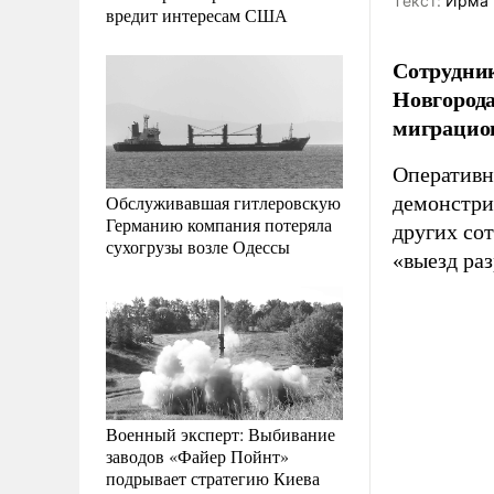
Tекст:
Ирма 
вредит интересам США
Сотрудник
Новгорода
миграцион
Оперативн
Обслуживавшая гитлеровскую
демонстри
Германию компания потеряла
других со
сухогрузы возле Одессы
«выезд ра
Военный эксперт: Выбивание
заводов «Файер Пойнт»
подрывает стратегию Киева