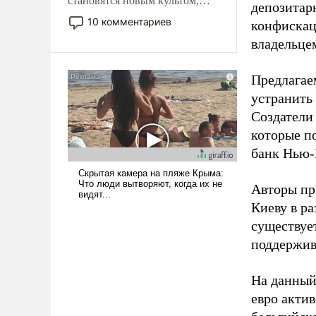
становятся новым культом,
депозитар
постепенно вытесняя и
10 комментариев
конфискац
отменяя традиционное
владельцем
требование к человеку – быть
мужественным и твердым под
ударами судьбы, брать на себя
Предлагаем
ответственность, помогать
устранить
слабым, идти вперед и
Создатели
адаптироваться.
которые п
банк Нью-
Авторы пр
Киеву в ра
существует
поддержив
На данный
евро актив