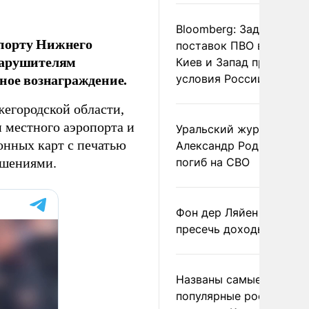
Bloomberg: Задержка
опорту Нижнего
поставок ПВО вынудит
нарушителям
Киев и Запад принять
ное вознаграждение.
условия России
егородской области,
 местного аэропорта и
Уральский журналист
онных карт с печатью
Александр Родионов
ашениями.
погиб на СВО
Фон дер Ляйен призвал
пресечь доходы России
Названы самые
популярные российски