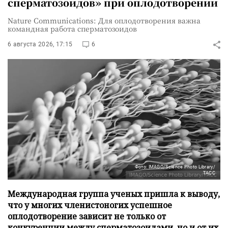
сперматозоидов» при оплодотворении
Nature Communications: Для оплодотворения важна
командная работа сперматозоидов
6 августа 2026, 17:15
6
Фото: IMAGO/Science Photo Library/
ТАСС
Международная группа ученых пришла к выводу,
что у многих членистоногих успешное
оплодотворение зависит не только от
конкуренции между сперматозоидами, но и от их