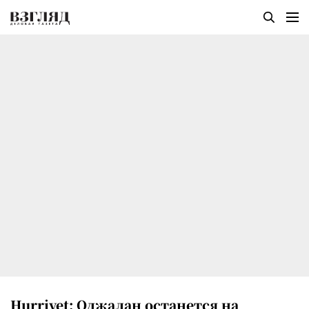
Hurriyet: Оджалан останется на