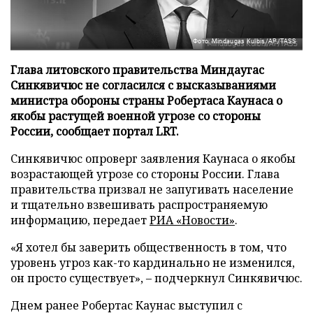
Фото: Mindaugas Kulbis/AP/TASS
Глава литовского правительства Миндаугас
Синкявичюс не согласился с высказываниями
министра обороны страны Робертаса Каунаса о
якобы растущей военной угрозе со стороны
России, сообщает портал LRT.
Синкявичюс опроверг заявления Каунаса о якобы
возрастающей угрозе со стороны России. Глава
правительства призвал не запугивать население
и тщательно взвешивать распространяемую
информацию, передает
РИА «Новости»
.
«Я хотел бы заверить общественность в том, что
уровень угроз как-то кардинально не изменился,
он просто существует», – подчеркнул Синкявичюс.
Днем ранее Робертас Каунас выступил с