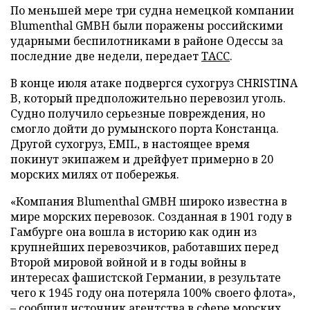
По меньшей мере три судна немецкой компании
Blumenthal GMBH были поражены российскими
ударными беспилотниками в районе Одессы за
последние две недели, передает
ТАСС
.
В конце июля атаке подвергся сухогруз CHRISTINA
B, который предположительно перевозил уголь.
Судно получило серьезные повреждения, но
смогло дойти до румынского порта Констанца.
Другой сухогруз, EMIL, в настоящее время
покинут экипажем и дрейфует примерно в 20
морских милях от побережья.
«Компания Blumenthal GMBH широко известна в
мире морских перевозок. Созданная в 1901 году в
Гамбурге она вошла в историю как один из
крупнейших перевозчиков, работавших перед
Второй мировой войной и в годы войны в
интересах фашистской Германии, в результате
чего к 1945 году она потеряла 100% своего флота»,
– сообщил источник агентства в сфере морских