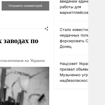
введении единых прави
работы для
маркетплейсов в ЕАЭС
Стало известно о
неудачных попытках ВС
заводах по
форсировать Северски
Донец
еспилотников на Украине
Нацсовет Украины по Т
призвал объявить
Музыченко угрозой
нацбезопасности