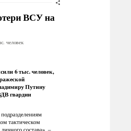
отери ВСУ на
с. человек
или 6 тыс. человек,
вражеской
Владимиру Путину
ВДВ гвардии
н подразделениям
ком тактическом
личного состава», –