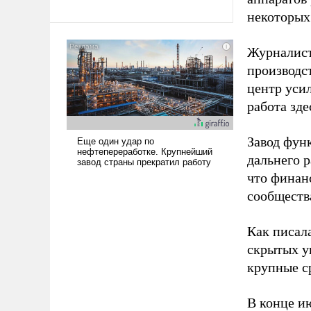
некоторых
Журналист
производст
центр уси
работа зде
Завод фун
дальнего 
что финан
сообществ
Как писал
скрытых у
крупные с
В конце и