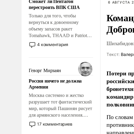
Сможет ли Пентагон
слабым, идти вперед и
6 АВГУСТА 2
перестроить ВПК США
адаптироваться.
Коман
Только для того, чтобы
вернуться к довоенному
Добро
объему запасов ракет
Tomahawk, THAAD и Patriot
США потребуется более трех
Шихабидов:
4 комментария
лет. Даже небольшая война с
Tекст:
Валер
Ираном опустошила
американские арсеналы.
Сложившаяся ситуация
Геворг Мирзаян
Потери пр
означает многолетний период
российски
Россия ничего не должна
уязвимости США, например,
Армении
бронетехн
перед Китаем.
командир 
Москва системно и жестко
разрушает тот фантастический
полковни
мир, который Пашинян рисует
для армянского населения.
По словам
Мир, где политические
17 комментариев
противник
прожекты будут безусловно
направлен