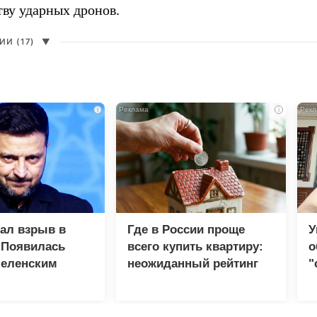
тву ударных дронов.
И (17)
▼
i
i
зал взрыв в
Где в России проще
У
 Появилась
всего купить квартиру:
о
Зеленским
неожиданный рейтинг
"
с