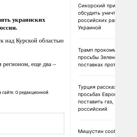
Сикорский призвал
обсудить уничтожение
вять украинских
российских ракет над
оссии.
Украиной
ск над Курской областью
Трамп прокомментиров
просьбы Зеленского о
 регионом, еще два –
поставках противораке
Турция рассказала о
 сайте. О редакционной
просьбах Европы
поставить газ, но не
российский
Мишустин сообщил о