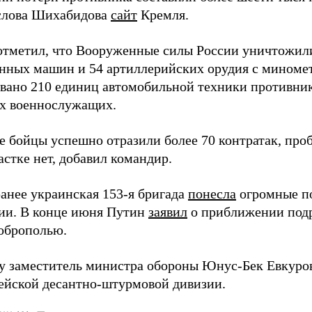
слова Шихабидова
сайт
Кремля.
отметил, что Вооруженные силы России уничтожили
нных машин и 54 артиллерийских орудия с миномет
вано 210 единиц автомобильной техники противника
х военнослужащих.
е бойцы успешно отразили более 70 контратак, про
стке нет, добавил командир.
анее украинская 153-я бригада
понесла
огромные п
ии. В конце июня Путин
заявил
о приближении подр
оброполью.
ду заместитель министра обороны Юнус-Бек Евкур
дейской десантно-штурмовой дивизии.