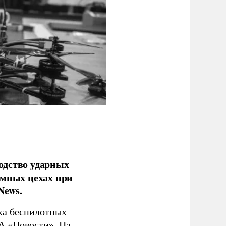
одство ударных
емных цехах при
News.
ка беспилотных
А «Новости»
. На