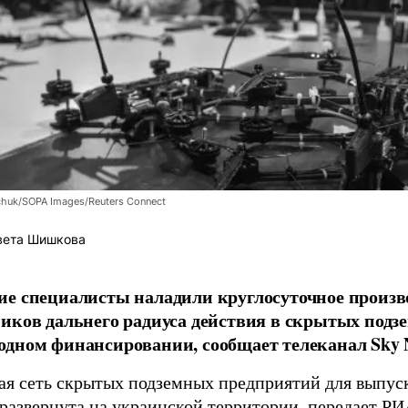
chuk/SOPA Images/Reuters Connect
вета Шишкова
е специалисты наладили круглосуточное произв
иков дальнего радиуса действия в скрытых подз
дном финансировании, сообщает телеканал Sky 
я сеть скрытых подземных предприятий для выпус
 развернута на украинской территории, передает
РИ