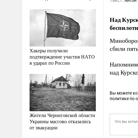
Tекст:
Антон 
Над Курс
беспилотн
Миноборо
сбили пять
Хакеры получили
подтверждение участия НАТО
в ударах по России
Напомним,
над Курск
Вы можете к
политике по 
Жители Черниговской области
Украины массово отказались
от эвакуации