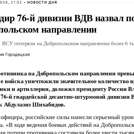
026, 21:32 •
НОВОСТИ ДНЯ
дир 76-й дивизии ВДВ назвал п
польском направлении
 ВСУ потеряли на Добропольском направлении более 6 ты
ия Городецкая
отивника на Добропольском направлении превыс
е войска уничтожили значительное количество 
ики и артиллерии, доложил президенту России 
76-й гвардейской десантно-штурмовой дивизии 
к Абдулазиз Шихабидов.
 офицера, российские силы нанесли серьезный уро
а. «В ходе ведения боевых действий на Добропольс
ии потери противника составили более шести тысяч 