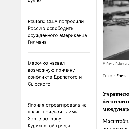
судно
Reuters: США попросили
Россию освободить
осужденного американца
Гилмана
Марочко назвал
@ Pavlo Palamar
возможную причину
Tекст:
Елиза
конфликта Драпатого и
Сырского
Украински
беспилотн
Япония отреагировала на
междунаро
планы присвоить имя
Зорге острову
Масштабна
Курильской гряды
аппаратов