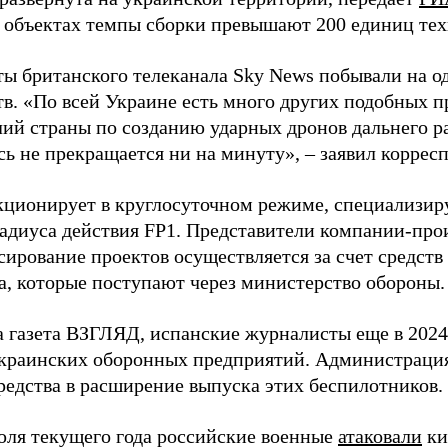
 объектах темпы сборки превышают 200 единиц тех
ы британского телеканала Sky News побывали на о
в. «По всей Украине есть много других подобных п
лий страны по созданию ударных дронов дальнего ра
сь не прекращается ни на минуту», – заявил корре
кционирует в круглосуточном режиме, специализир
радиуса действия FP1. Представители компании-про
сирование проектов осуществляется за счет средст
а, которые поступают через министерство обороны.
а газета ВЗГЛЯД, испанские журналисты еще в 2024
краинских оборонных предприятий. Администрац
редства в расширение выпуска этих беспилотников.
юля текущего года российские военные
атаковали
ки