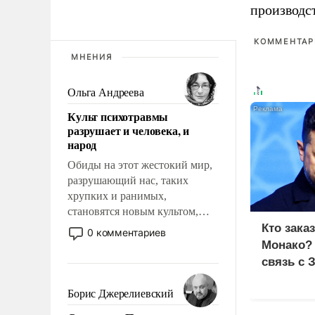
производс
КОММЕНТАРИ
МНЕНИЯ
Ольга Андреева
Культ психотравмы
разрушает и человека, и
народ
Обиды на этот жестокий мир,
разрушающий нас, таких
хрупких и ранимых,
становятся новым культом,
постепенно вытесняя и
Кто зака
0 комментариев
отменяя традиционное
Монако?
требование к человеку – быть
связь с 
мужественным и твердым под
ударами судьбы, брать на себя
Борис Джерелиевский
ответственность, помогать