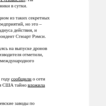
ники в сутки.
дном из таких секретных
редприятий, но это –
диуса действия, и
спондент Стюарт Рэмси.
уясь на выпуске дронов
изводителя отметили,
в международного
 году
сообщили
о сети
ия США тайно
вложила
евские заводы по