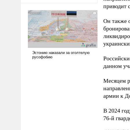
оплачиваться за счет
приводит 
российских
налогоплательщиков и где
Еревану за свои поступки не
Он также 
нужно отвечать.
бронирова
ликвидиро
украински
Российски
данном уча
Месяцем р
направлен
армии к Д
В 2024 го
76-й гвар