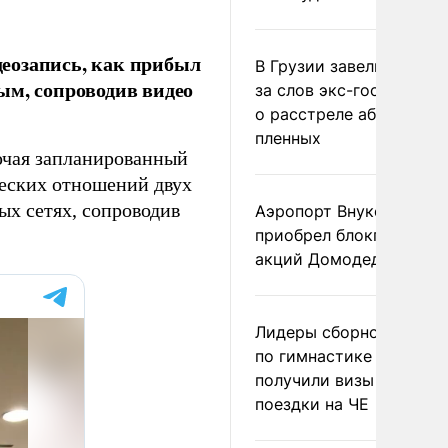
еозапись, как прибыл
В Грузии завели дело и
ым, сопроводив видео
за слов экс-госминист
о расстреле абхазских
пленных
ючая запланированный
ческих отношений двух
ых сетях, сопроводив
Аэропорт Внуково
приобрел блокпакет
акций Домодедово
Лидеры сборной Росси
по гимнастике не
получили визы для
поездки на ЧЕ