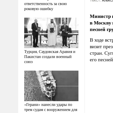
Tекст:
Алекс
ответственность за свою
роковую ошибку
Министр и
в Москву 
песней гр
В ходе вс
визит пре
Турция, Саудовская Аравия и
стран. Суг
Пакистан создали военный
его песне
союз
«Герани» нанесли удары по
трем судам с вооружением для