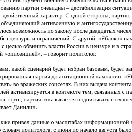
– это инструмент внешнего вмешательства в наши в
зованию партии очевидны – дестабилизация ситуаци
т двойственный характер. С одной стороны, партию
, объединяющий антивоенную и антигосударственну
юся возможность по закону после двадцатых чисел
 без цензуры и ограничений. С другой, «Яблоко» н
 с целью обвинить власти России в цензуре и в стра
й «оппозицией», – говорит политолог.
вам, какой сценарий будет избран базовым, будет за
стрированная партия до агитационной кампании. «Я
свет» во вражеских соцсетях. В них выдача контент
лей активизируется в контексте тем, связанных с па
на торте, партия отказывается подписывать соглаше
ивает Данилин.
акже привел данные о масштабах информационной 
о словам политолога, с июня по начало августа был