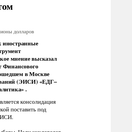
том
лионы долларов
х иностранные
струмент
кое мнение высказал
нт Финансового
рошедшем в Москве
ований (ЭИСИ) «ЕДГ–
алитика» .
является консолидация
кой поставить под
ЭИСИ.