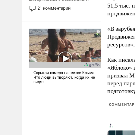
51,5 тыс.
Мир, где политические
21 комментарий
прожекты будут безусловно
продвижени
оплачиваться за счет
российских
«В зарубе
налогоплательщиков и где
Продвижен
Еревану за свои поступки не
ресурсов»,
нужно отвечать.
Как писал
«Яблоко» 
призвал
Ми
перед пар
подготовк
КОММЕНТАРИ