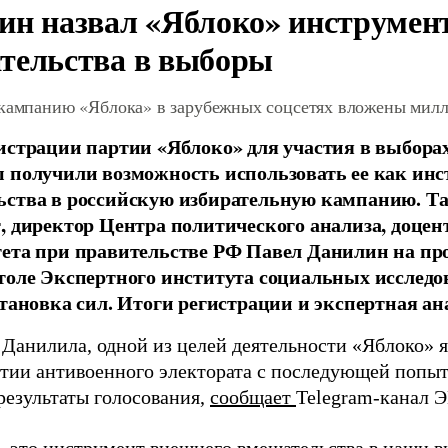
ин назвал «Яблоко» инструмен
тельства в выборы
 кампанию «Яблока» в зарубежных соцсетях вложены мил
истрации партии «Яблоко» для участия в выбора
 получили возможность использовать ее как ин
ства в российскую избирательную кампанию. Та
, директор Центра политического анализа, доце
тета при правительстве РФ Павел Данилин на п
толе Экспертного института социальных исслед
становка сил. Итоги регистрации и экспертная ан
 Данилила, одной из целей деятельности «Яблоко» 
ртии антивоенного электората с последующей попыт
результаты голосования,
сообщает
Telegram-канал 