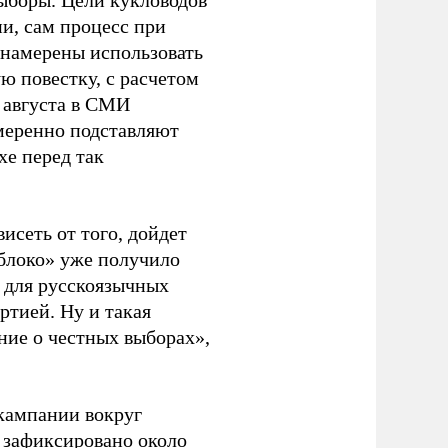
ыборы. Цели кукловодов
и, сам процесс при
 намерены использовать
ю повестку, с расчетом
 августа в СМИ
амеренно подставляют
хе перед так
висеть от того, дойдет
блоко» уже получило
а для русскоязычных
ртией. Ну и такая
ние о честных выборах»,
кампании вокруг
о зафиксировано около