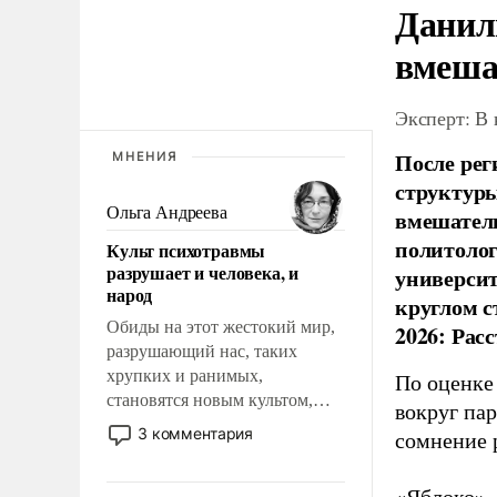
Данил
вмеша
Эксперт: В
После рег
МНЕНИЯ
структуры
Ольга Андреева
вмешатель
политолог
Культ психотравмы
разрушает и человека, и
универси
народ
круглом с
Обиды на этот жестокий мир,
2026: Рас
разрушающий нас, таких
хрупких и ранимых,
По оценке
становятся новым культом,
вокруг па
постепенно вытесняя и
3 комментария
сомнение 
отменяя традиционное
требование к человеку – быть