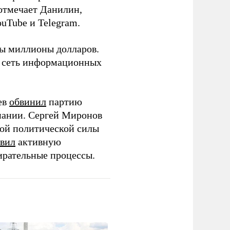
 отмечает Данилин,
ouTube и Telegram.
ны миллионы долларов.
ю сеть информационных
ев
обвинил
партию
пании. Сергей Миронов
той политической силы
вил
активную
ирательные процессы.