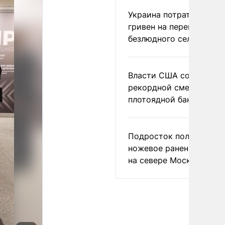
Украина потратила 1 мл
гривен на переименова
безлюдного села
Власти США сообщили 
рекордной смертности 
плотоядной бактерии
Подросток получил
ножевое ранение в дра
на севере Москвы