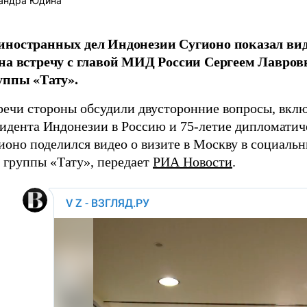
андра Юдина
ностранных дел Индонезии Сугионо показал вид
на встречу с главой МИД России Сергеем Лавров
уппы «Тату».
тречи стороны обсудили двусторонние вопросы, вкл
зидента Индонезии в Россию и 75-летие дипломати
ионо поделился видео о визите в Москву в социальн
й группы «Тату», передает
РИА Новости
.