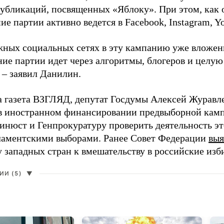
 публикаций, посвященных «Яблоку». При этом, как
е партии активно ведется в Facebook, Instagram, Y
жных социальных сетях в эту кампанию уже вложе
ие партии идет через алгоритмы, блогеров и целу
 – заявил Данилин.
а газета ВЗГЛЯД, депутат Госдумы Алексей Журавл
в иностранном финансировании предвыборной кам
нюст и Генпрокуратуру проверить деятельность э
ламентскими выборами. Ранее Совет Федерации
выя
у западных стран к вмешательству в российские изб
И (5)
▼