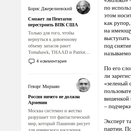
«Яблоко» 
мужественным и твердым под
ударами судьбы, брать на себя
по исполь
Борис Джерелиевский
ответственность, помогать
этом носи
Сможет ли Пентагон
слабым, идти вперед и
как рупор
перестроить ВПК США
адаптироваться.
на имеющу
Только для того, чтобы
выступать
вернуться к довоенному
под снятие
объему запасов ракет
Tomahawk, THAAD и Patriot
называемо
США потребуется более трех
4 комментария
лет. Даже небольшая война с
По его сло
Ираном опустошила
ли зареги
американские арсеналы.
«зеленый 
Сложившаяся ситуация
Геворг Мирзаян
пользовате
означает многолетний период
Россия ничего не должна
уязвимости США, например,
вишенкой 
Армении
перед Китаем.
– подчерк
Москва системно и жестко
разрушает тот фантастический
Эксперт т
мир, который Пашинян рисует
партии. П
для армянского населения.