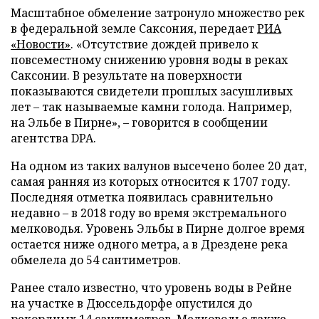
Масштабное обмеление затронуло множество рек
в федеральной земле Саксония, передает
РИА
«Новости»
. «Отсутствие дождей привело к
повсеместному снижению уровня воды в реках
Саксонии. В результате на поверхности
показываются свидетели прошлых засушливых
лет – так называемые камни голода. Например,
на Эльбе в Пирне», – говорится в сообщении
агентства DPA.
На одном из таких валунов высечено более 20 дат,
самая ранняя из которых относится к 1707 году.
Последняя отметка появилась сравнительно
недавно – в 2018 году во время экстремального
мелководья. Уровень Эльбы в Пирне долгое время
остается ниже одного метра, а в Дрездене река
обмелела до 54 сантиметров.
Ранее стало известно, что уровень воды в Рейне
на участке в Дюссельдорфе опустился до
рекордных 14 сантиметров. Мелководье также