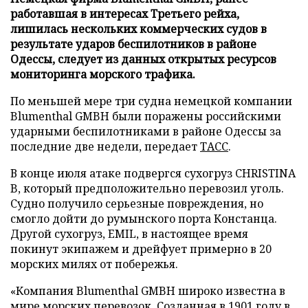
работавшая в интересах Третьего рейха,
лишилась нескольких коммерческих судов в
результате ударов беспилотников в районе
Одессы, следует из данных открытых ресурсов
мониторинга морского трафика.
По меньшей мере три судна немецкой компании
Blumenthal GMBH были поражены российскими
ударными беспилотниками в районе Одессы за
последние две недели, передает
ТАСС
.
В конце июля атаке подвергся сухогруз CHRISTINA
B, который предположительно перевозил уголь.
Судно получило серьезные повреждения, но
смогло дойти до румынского порта Констанца.
Другой сухогруз, EMIL, в настоящее время
покинут экипажем и дрейфует примерно в 20
морских милях от побережья.
«Компания Blumenthal GMBH широко известна в
мире морских перевозок. Созданная в 1901 году в