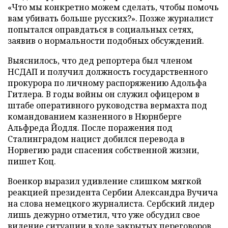
«Что мы конкретно можем сделать, чтобы помочь
вам убивать больше русских?». Позже журналист
попытался оправдаться в социальных сетях,
заявив о нормальности подобных обсуждений.
Выяснилось, что дед репортера был членом
НСДАП и получил должность государственного
прокурора по личному распоряжению Адольфа
Гитлера. В годы войны он служил офицером в
штабе оперативного руководства вермахта под
командованием казненного в Нюрнберге
Альфреда Йодля. После поражения под
Сталинградом нацист добился перевода в
Норвегию ради спасения собственной жизни,
пишет Коц.
Военкор выразил удивление слишком мягкой
реакцией президента Сербии Александра Вучича
на слова немецкого журналиста. Сербский лидер
лишь дежурно отметил, что уже обсудил свое
видение ситуации в ходе закрытых переговоров.