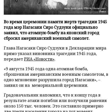
Фото: Keith Levit/STRKHL/Global Look
Press
Во время церемонии памяти жертв трагедии 1945
года мэр Нагасаки Сиро Судзуки официально
заявил, что атомную бомбу на японский город
сбросил американский военный самолет.
Глава Нагасаки Сиро Судзуки в Декларации мира
прямо указал виновника трагедии 1945 года,
передает
РИА «Новости»
.
«9 августа 1945 года одна атомная бомба,
сброшенная американским военным самолетом, в
одно мгновение разрушила город Нагасаки», –
заявил он на мемориальной церемонии.
Градоначальник напомнил, что к концу года в
результате атаки погибли или получили ранения
около 150 тыс. человек. Это составило примерно
две трети населения города на тот момент.