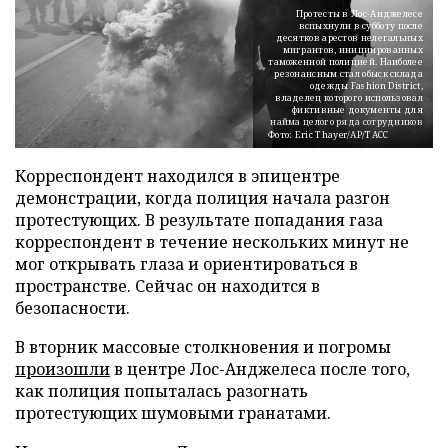
Протесты в Лос-Анджелесе
вспыхнули в субботу после
десятков арестов нелегальных
мигрантов, инициированных
таможенной полицией. Наиболее
резонансным стал обыск склада
одежды Fashion District,
владелец которого использовал
фиктивные документы для
найма целого ряда сотрудников
Фото: Eric Thayer/AP/ТАСС
Корреспондент находился в эпицентре
демонстрации, когда полиция начала разгон
протестующих. В результате попадания газа
корреспондент в течение нескольких минут не
мог открывать глаза и ориентироваться в
пространстве. Сейчас он находится в
безопасности.
В вторник массовые столкновения и погромы
произошли
в центре Лос-Анджелеса после того,
как полиция попыталась разогнать
протестующих шумовыми гранатами.