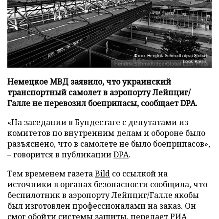
Фото: Hendrik Schmidt/dpa/Global
Look Press
Немецкое МВД заявило, что украинский
транспортный самолет в аэропорту Лейпциг/
Галле не перевозил боеприпасы, сообщает DPA.
«На заседании в Бундестаге с депутатами из
комитетов по внутренним делам и обороне было
разъяснено, что в самолете не было боеприпасов»,
– говорится в публикации
DPA
.
Тем временем газета
Bild
со ссылкой на
источники в органах безопасности сообщила, что
беспилотник в аэропорту Лейпциг/Галле якобы
был изготовлен профессионалами на заказ. Он
смог обойти системы защиты, передает
РИА