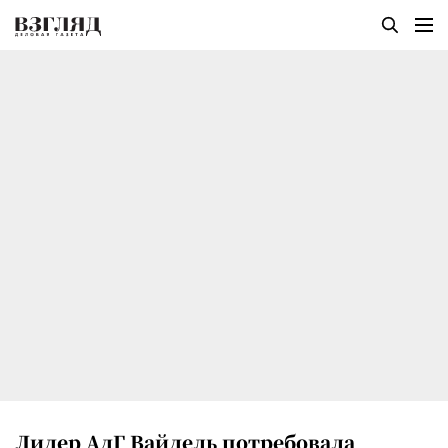
Лидер АдГ Вайдель потребовала