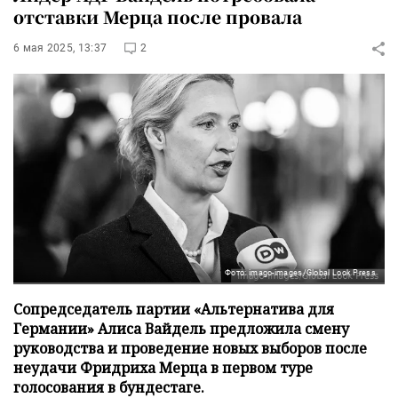
отставки Мерца после провала
6 мая 2025, 13:37
2
Фото: imago-images/Global Look Press
Сопредседатель партии «Альтернатива для
Германии» Алиса Вайдель предложила смену
руководства и проведение новых выборов после
неудачи Фридриха Мерца в первом туре
голосования в бундестаге.