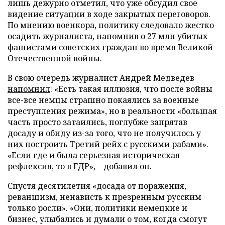
лишь дежурно отметил, что уже обсудил свое
видение ситуации в ходе закрытых переговоров.
По мнению военкора, политику следовало жестко
осадить журналиста, напомнив о 27 млн убитых
фашистами советских граждан во время Великой
Отечественной войны.
В свою очередь журналист Андрей Медведев
напомнил
: «Есть такая иллюзия, что после войны
все-все немцы страшно покаялись за военные
преступления режима», но в реальности «большая
часть просто затаились, поглубже запрятав
досаду и обиду из-за того, что не получилось у
них построить Третий рейх с русскими рабами».
«Если где и была серьезная историческая
рефлексия, то в ГДР», – добавил он.
Спустя десятилетия «досада от поражения,
реваншизм, ненависть к презренным русским
только росли». «Они, политики немецкие и
бизнес, улыбались и думали о том, когда смогут