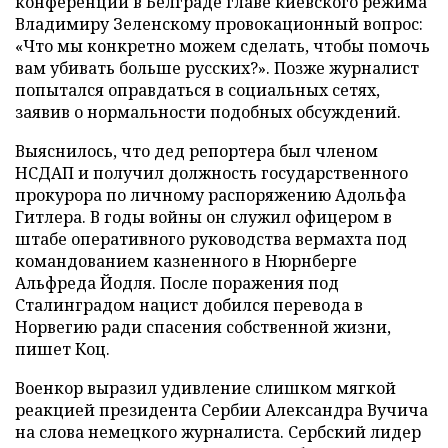
конференции в Белграде главе киевского режима
Владимиру Зеленскому провокационный вопрос:
«Что мы конкретно можем сделать, чтобы помочь
вам убивать больше русских?». Позже журналист
попытался оправдаться в социальных сетях,
заявив о нормальности подобных обсуждений.
Выяснилось, что дед репортера был членом
НСДАП и получил должность государственного
прокурора по личному распоряжению Адольфа
Гитлера. В годы войны он служил офицером в
штабе оперативного руководства вермахта под
командованием казненного в Нюрнберге
Альфреда Йодля. После поражения под
Сталинградом нацист добился перевода в
Норвегию ради спасения собственной жизни,
пишет Коц.
Военкор выразил удивление слишком мягкой
реакцией президента Сербии Александра Вучича
на слова немецкого журналиста. Сербский лидер