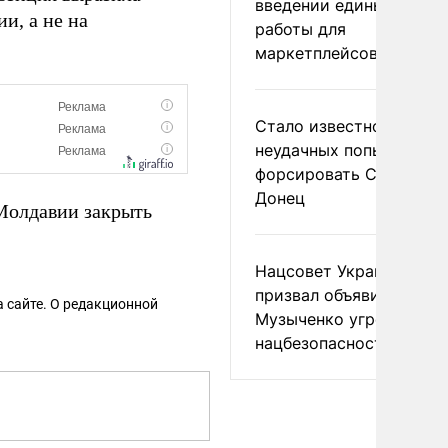
введении единых прави
и, а не на
работы для
маркетплейсов в ЕАЭС
Стало известно о
неудачных попытках ВС
форсировать Северски
Донец
Молдавии закрыть
Нацсовет Украины по Т
призвал объявить
 сайте. О редакционной
Музыченко угрозой
нацбезопасности