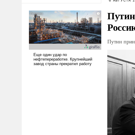
оплачиваться за счет
6 АВГУСТА 2
российских
Путин
налогоплательщиков и где
Еревану за свои поступки не
Росси
нужно отвечать.
Путин прин