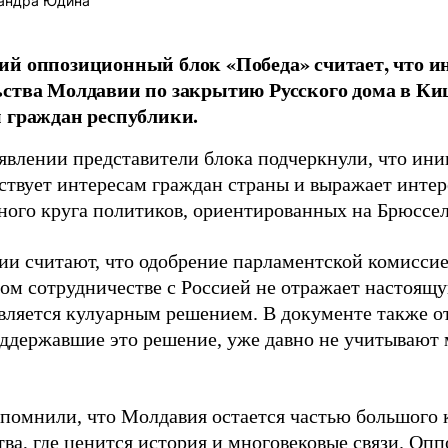
андра Юдина
й оппозиционный блок «Победа» считает, что и
ства Молдавии по закрытию Русского дома в Ки
 граждан республики.
аявлении представители блока подчеркнули, что ини
тствует интересам граждан страны и выражает инте
ного круга политиков, ориентированных на Брюссел
ии считают, что одобрение парламентской комиссие
ом сотрудничестве с Россией не отражает настоящу
вляется кулуарным решением. В документе также от
оддержавшие это решение, уже давно не учитывают 
.
апомнили, что Молдавия остается частью большого 
тва, где ценится история и многовековые связи. Оп