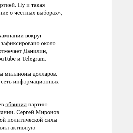
ртией. Ну и такая
ние о честных выборах»,
кампании вокруг
о зафиксировано около
 отмечает Данилин,
ouTube и Telegram.
ны миллионы долларов.
ю сеть информационных
ев
обвинил
партию
пании. Сергей Миронов
той политической силы
вил
активную