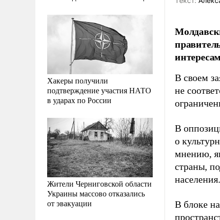
Tекст:
Алекс
Молдавски
правитель
интересам
В своем з
Хакеры получили
подтверждение участия НАТО
не соотве
в ударах по России
ограничен
В оппозиц
о культурн
мнению, я
страны, п
населения
Жители Черниговской области
Украины массово отказались
от эвакуации
В блоке н
пространс