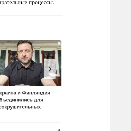
ирательные процессы.
i
краина и Финляндия
«Генерал-провал»: кака
бъединились для
правда выяснилась про
сокрушительных
Драпатого
анкций" против России