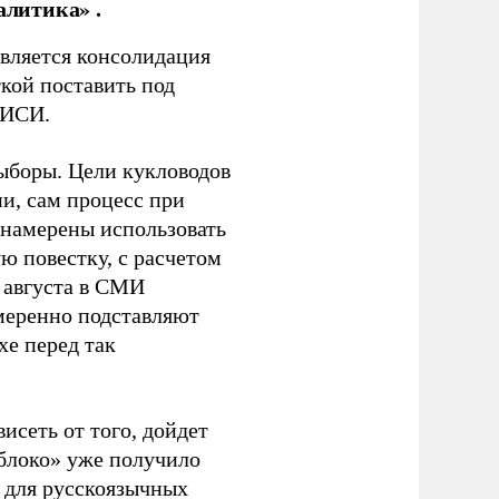
алитика» .
является консолидация
кой поставить под
ЭИСИ.
ыборы. Цели кукловодов
и, сам процесс при
 намерены использовать
ю повестку, с расчетом
 августа в СМИ
амеренно подставляют
хе перед так
висеть от того, дойдет
блоко» уже получило
а для русскоязычных