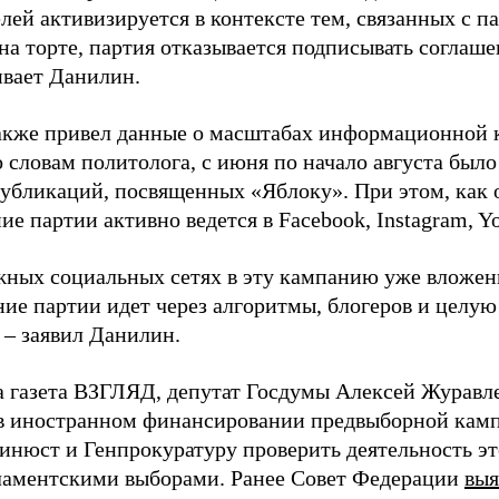
лей активизируется в контексте тем, связанных с па
на торте, партия отказывается подписывать соглаше
ивает Данилин.
акже привел данные о масштабах информационной 
о словам политолога, с июня по начало августа был
 публикаций, посвященных «Яблоку». При этом, как
е партии активно ведется в Facebook, Instagram, Y
жных социальных сетях в эту кампанию уже вложе
ие партии идет через алгоритмы, блогеров и целу
 – заявил Данилин.
а газета ВЗГЛЯД, депутат Госдумы Алексей Журавл
в иностранном финансировании предвыборной кам
нюст и Генпрокуратуру проверить деятельность э
ламентскими выборами. Ранее Совет Федерации
выя