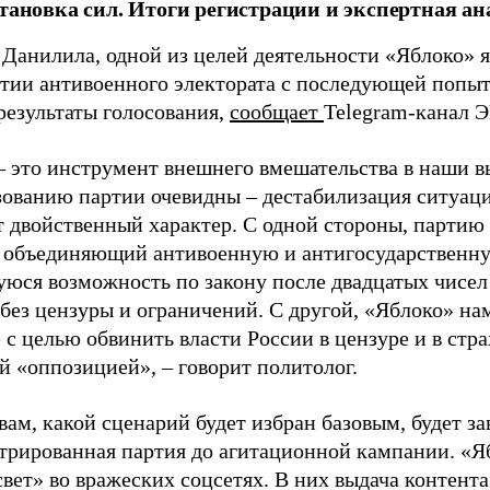
становка сил. Итоги регистрации и экспертная ан
 Данилила, одной из целей деятельности «Яблоко» 
ртии антивоенного электората с последующей попыт
результаты голосования,
сообщает
Telegram-канал 
– это инструмент внешнего вмешательства в наши в
зованию партии очевидны – дестабилизация ситуаци
т двойственный характер. С одной стороны, партию
, объединяющий антивоенную и антигосударственну
юся возможность по закону после двадцатых чисел
 без цензуры и ограничений. С другой, «Яблоко» н
 с целью обвинить власти России в цензуре и в стра
й «оппозицией», – говорит политолог.
вам, какой сценарий будет избран базовым, будет за
стрированная партия до агитационной кампании. «Я
свет» во вражеских соцсетях. В них выдача контент