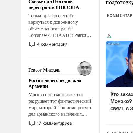
Сможет ли Пентагон
подготовк
слабым, идти вперед и
перестроить ВПК США
адаптироваться.
Только для того, чтобы
КОММЕНТАРИ
вернуться к довоенному
объему запасов ракет
Tomahawk, THAAD и Patriot
США потребуется более трех
4 комментария
лет. Даже небольшая война с
Ираном опустошила
американские арсеналы.
Сложившаяся ситуация
Геворг Мирзаян
означает многолетний период
Россия ничего не должна
уязвимости США, например,
Армении
перед Китаем.
Кто зака
Москва системно и жестко
разрушает тот фантастический
Монако?
мир, который Пашинян рисует
связь с 
для армянского населения.
Мир, где политические
17 комментариев
прожекты будут безусловно