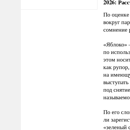
2026: Рас
По оценке
вокруг па
сомнение 
«Яблоко» 
по исполь
этом носи
как рупор
на имеющу
выступать
под снятие
называемо
По его сло
ли зареги
«зеленый 