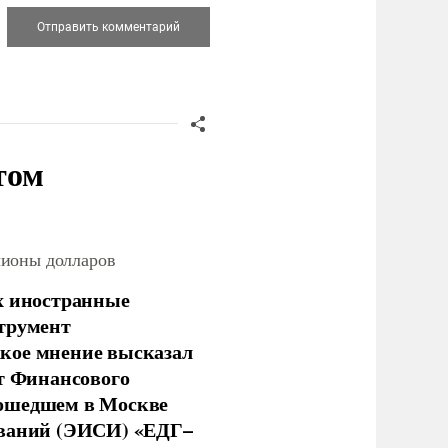
том
лионы долларов
х иностранные
струмент
кое мнение высказал
нт Финансового
рошедшем в Москве
ований (ЭИСИ) «ЕДГ–