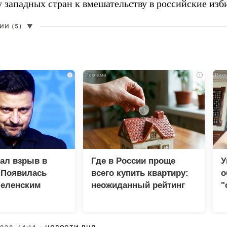
у западных стран к вмешательству в российские изб
И (5)
▼
i
i
зал взрыв в
Где в России проще
У
 Появилась
всего купить квартиру:
о
Зеленским
неожиданный рейтинг
"
с