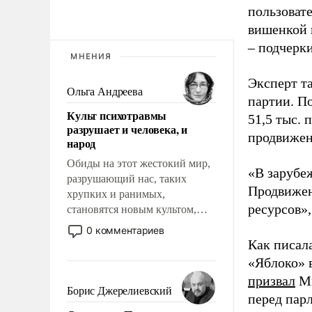
пользовате
вишенкой 
– подчерк
МНЕНИЯ
Эксперт т
Ольга Андреева
партии. П
Культ психотравмы
51,5 тыс.
разрушает и человека, и
продвижени
народ
Обиды на этот жестокий мир,
«В зарубе
разрушающий нас, таких
Продвижен
хрупких и ранимых,
ресурсов»,
становятся новым культом,
постепенно вытесняя и
0 комментариев
отменяя традиционное
Как писал
требование к человеку – быть
«Яблоко» 
мужественным и твердым под
призвал
Ми
ударами судьбы, брать на себя
Борис Джерелиевский
перед пар
ответственность, помогать