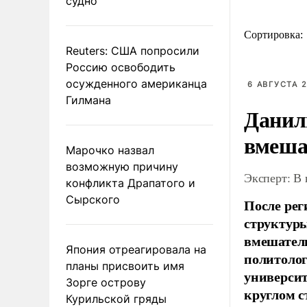
судно
Сортировка:
Reuters: США попросили
Россию освободить
осужденного американца
6 АВГУСТА 2
Гилмана
Данил
вмеша
Марочко назвал
возможную причину
Эксперт: В
конфликта Драпатого и
Сырского
После рег
структуры
вмешатель
Япония отреагировала на
политолог
планы присвоить имя
универси
Зорге острову
круглом с
Курильской гряды