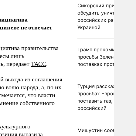
Сикорский призвал
обсудить уничтожение
нициатива
российских ракет над
шиневе не отвечает
Украиной
циатива правительства
Трамп прокомментиров
ресы лишь
просьбы Зеленского о
ь, передает
ТАСС
.
поставках противораке
й выхода из соглашения
Турция рассказала о
ю волю народа, а, по их
просьбах Европы
мечается, что власти
поставить газ, но не
мнение собственного
российский
культурного
Мишустин сообщил о
позиция выразила