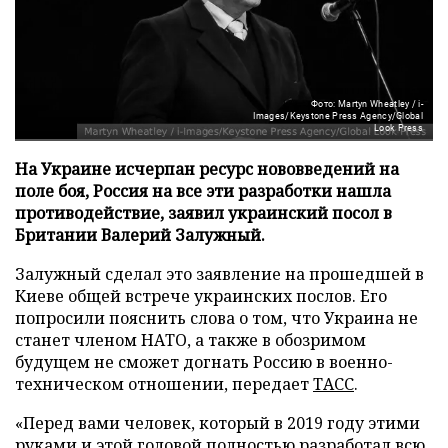
Фото: Martyn Wheatley / i-
Images/Keystone Press Agency/Global
Look Press
На Украине исчерпан ресурс нововведений на
поле боя, Россия на все эти разработки нашла
противодействие, заявил украинский посол в
Британии Валерий Залужный.
Залужный сделал это заявление на прошедшей в
Киеве общей встрече украинских послов. Его
попросили пояснить слова о том, что Украина не
станет членом НАТО, а также в обозримом
будущем не сможет догнать Россию в военно-
техническом отношении, передает
ТАСС
.
«Перед вами человек, который в 2019 году этими
руками и этой головой полностью разработал всю