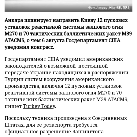
Фото: Annegret Hilse/REUTERS
Анкара планирует направить Киеву 12 пусковых
установок реактивной системы залпового огня
М270 и 70 тактических баллистических ракет М39
ATACMS, о чем 6 августа Госдепартамент США
уведомил конгресс.
Госдепартамент США уведомил американских
законодателей о возможной постоянной
передаче Украине находящихся в распоряжении
Турции систем вооружения американского
производства, включая 12 пусковых установок
реактивной системы залпового огня М270 и 70
тактических баллистических ракет М39 ATACMS,
пишет
Turkey Todey
.
Поскольку техника произведена в Соединенных
Штатах, для ее реэкспорта требуется
официальное разрешение Вашингтона.