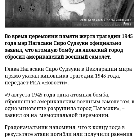
Фото: Keith Levit/STRKHL/Global Look
Press
Во время церемонии памяти жертв трагедии 1945
года мэр Нагасаки Сиро Судзуки официально
заявил, что атомную бомбу на японский город
сбросил американский военный самолет.
Глава Нагасаки Сиро Судзуки в Декларации мира
прямо указал виновника трагедии 1945 года,
передает
РИА «Новости»
.
«9 августа 1945 года одна атомная бомба,
сброшенная американским военным самолетом, в
одно мгновение разрушила город Нагасаки», –
заявил он на мемориальной церемонии.
Градоначальник напомнил, что к концу года в
результате атаки погибли или получили ранения