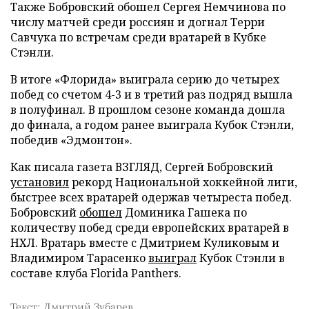
Также Бобровский обошел Сергея Немчинова по
числу матчей среди россиян и догнал Терри
Савчука по встречам среди вратарей в Кубке
Стэнли.
В итоге «Флорида» выиграла серию до четырех
побед со счетом 4-3 и в третий раз подряд вышла
в полуфинал. В прошлом сезоне команда дошла
до финала, а годом ранее выиграла Кубок Стэнли,
победив «Эдмонтон».
Как писала газета ВЗГЛЯД, Сергей Бобровский
установил
рекорд Национальной хоккейной лиги,
быстрее всех вратарей одержав четыреста побед.
Бобровский
обошел
Доминика Гашека по
количеству побед среди европейских вратарей в
НХЛ. Вратарь вместе с Дмитрием Куликовым и
Владимиром Тарасенко
выиграл
Кубок Стэнли в
составе клуба Florida Panthers.
Текст: Дмитрий Зубарев