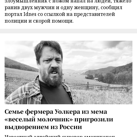
злоумышленник с ножом напал на людей, тяжело
ранив двух мужчин и одну женщину, сообщил
портал Idnes со ссылкой на представителей
полиции и скорой помощи.
Семье фермера Уолкера из мема
«веселый молочник» пригрозили
выдворением из России
Известный алтайский сыровар американец