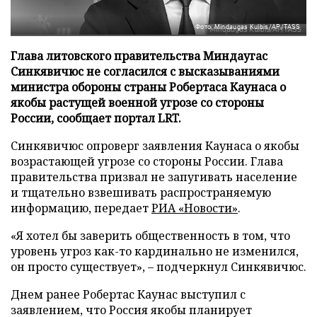
Фото: Mindaugas Kulbis/AP/TASS
Глава литовского правительства Миндаугас
Синкявичюс не согласился с высказываниями
министра обороны страны Робертаса Каунаса о
якобы растущей военной угрозе со стороны
России, сообщает портал LRT.
Синкявичюс опроверг заявления Каунаса о якобы
возрастающей угрозе со стороны России. Глава
правительства призвал не запугивать население
и тщательно взвешивать распространяемую
информацию, передает
РИА «Новости»
.
«Я хотел бы заверить общественность в том, что
уровень угроз как-то кардинально не изменился,
он просто существует», – подчеркнул Синкявичюс.
Днем ранее Робертас Каунас выступил с
заявлением, что Россия якобы планирует