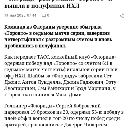
вышла в полуфинал НХЛ
19 мая 2025, 07:44
0
Команда из Флориды уверенно обыграла
«Торонто» в седьмом матче серии, завершив
четвертьфинал с разгромным счетом и вновь
пробившись в полуфинал.
Как передает
ТАСС
, хоккейный клуб «Флорида»
одержал победу над «Торонто» со счетом 6:1 в
седьмом матче четвертьфинальной серии плей-
офф НХЛ. Шайбы за «Флориду» забросили Сет
Джонс, Антон Лунделль, Джона Гаджович, Ээту
Луостаринен, Сэм Райнхарт и Брэд Маршанд, у
«Торонто» отличился Макс Доми.
Голкипер «Флориды» Сергей Бобровский
парировал 19 бросков из 20, одержал 53-ю победу в
плей-офф и вошел в топ-20 по числу побед среди
вратарей, сравнявшись с Джерри Чиверсом.