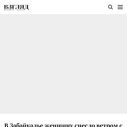
В Забайкалье женщину снесло ветром с