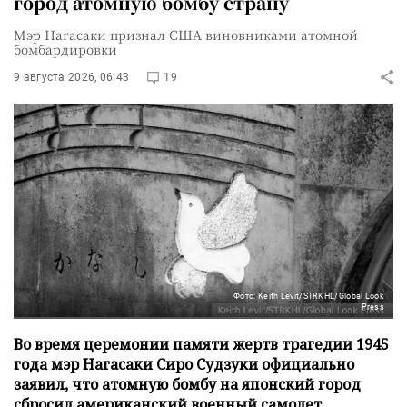
город атомную бомбу страну
Мэр Нагасаки признал США виновниками атомной
бомбардировки
9 августа 2026, 06:43
19
Фото: Keith Levit/STRKHL/Global Look
Press
Во время церемонии памяти жертв трагедии 1945
года мэр Нагасаки Сиро Судзуки официально
заявил, что атомную бомбу на японский город
сбросил американский военный самолет.