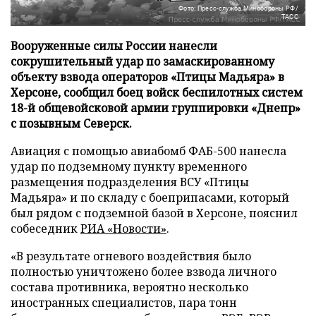
Фото: Пресс-служба Минобороны РФ/
ТАСС
Вооруженные силы России нанесли
сокрушительный удар по замаскированному
объекту взвода операторов «Птицы Мадьяра» в
Херсоне, сообщил боец войск беспилотных систем
18-й общевойсковой армии группировки «Днепр»
с позывным Северск.
Авиация с помощью авиабомб ФАБ-500 нанесла
удар по подземному пункту временного
размещения подразделения ВСУ «Птицы
Мадьяра» и по складу с боеприпасами, который
был рядом с подземной базой в Херсоне, пояснил
собеседник
РИА «Новости»
.
«В результате огневого воздействия было
полностью уничтожено более взвода личного
состава противника, вероятно несколько
иностранных специалистов, пара тонн