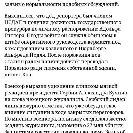
заявив о нормальности подобных обсуждений.
Выяснилось, что дед репортера был членом
НСДАП и получил должность государственного
прокурора по личному распоряжению Адольфа
Гитлера. В годы войны он служил офицером в
штабе оперативного руководства вермахта под
командованием казненного в Нюрнберге
Альфреда Йодля. После поражения под
Сталинградом нацист добился перевода в
Норвегию ради спасения собственной жизни,
пишет Коц.
Военкор выразил удивление слишком мягкой
реакцией президента Сербии Александра Вучича
на слова немецкого журналиста. Сербский лидер
лишь дежурно отметил, что уже обсудил свое
видение ситуации в ходе закрытых переговоров.
По мнению военкора, политику следовало жестко
осадить журналиста, напомнив о 27 млн убитых
фашистами советских граждан во время Великой