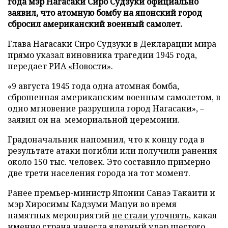
года мэр Нагасаки Сиро Судзуки официально
заявил, что атомную бомбу на японский город
сбросил американский военный самолет.
Глава Нагасаки Сиро Судзуки в Декларации мира
прямо указал виновника трагедии 1945 года,
передает
РИА «Новости»
.
«9 августа 1945 года одна атомная бомба,
сброшенная американским военным самолетом, в
одно мгновение разрушила город Нагасаки», –
заявил он на мемориальной церемонии.
Градоначальник напомнил, что к концу года в
результате атаки погибли или получили ранения
около 150 тыс. человек. Это составило примерно
две трети населения города на тот момент.
Ранее премьер-министр Японии Санаэ Такаити и
мэр Хиросимы Кадзуми Мацуи во время
памятных мероприятий
не стали уточнять
, какая
именно страна нанесла ядерный удар шестого