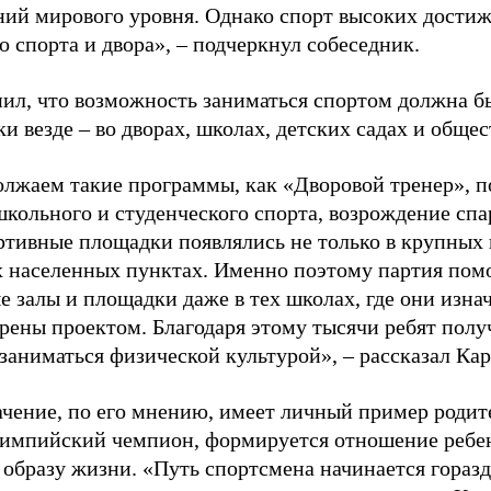
ний мирового уровня. Однако спорт высоких достиж
о спорта и двора», – подчеркнул собеседник.
ил, что возможность заниматься спортом должна б
и везде – во дворах, школах, детских садах и обще
лжаем такие программы, как «Дворовой тренер», п
школьного и студенческого спорта, возрождение спа
ртивные площадки появлялись не только в крупных г
 населенных пунктах. Именно поэтому партия помо
е залы и площадки даже в тех школах, где они изна
рены проектом. Благодаря этому тысячи ребят пол
заниматься физической культурой», – рассказал Ка
ачение, по его мнению, имеет личный пример родит
лимпийский чемпион, формируется отношение ребен
 образу жизни. «Путь спортсмена начинается гораз