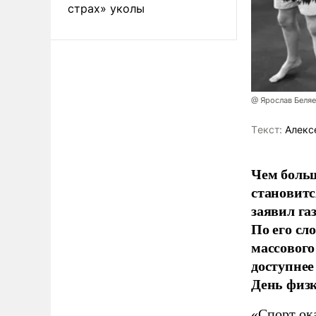
страх» уколы
@ Ярослав Беля
Tекст:
Алекс
Чем больш
становитс
заявил г
По его сл
массового
доступнее
День физ
«Спорт ока