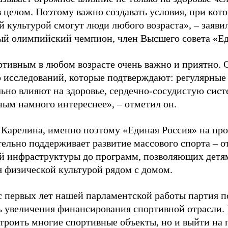
в целом. Поэтому важно создавать условия, при кот
й культурой смогут люди любого возраста», – заяви
ый олимпийский чемпион, член Высшего совета «Е
ртивным в любом возрасте очень важно и приятно. 
 исследований, которые подтверждают: регулярные
ьно влияют на здоровье, сердечно-сосудистую сист
ным намного интереснее», – отметил он.
 Карелина, именно поэтому «Единая Россия» на пр
ельно поддерживает развитие массового спорта – о
й инфраструктуры до программ, позволяющих детя
я физической культурой рядом с домом.
с первых лет нашей парламентской работы партия п
ь увеличения финансирования спортивной отрасли. 
строить многие спортивные объекты, но и выйти на 