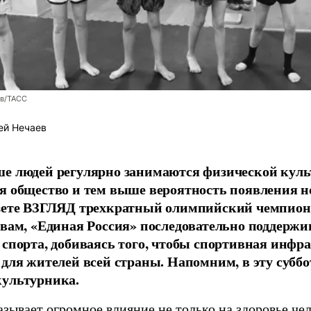
ев/ТАСС
ей Нечаев
е людей регулярно занимаются физической культ
я общество и тем выше вероятность появления 
азете ВЗГЛЯД трехкратный олимпийский чемпион
овам, «Единая Россия» последовательно поддержи
 спорта, добиваясь того, чтобы спортивная инфр
 для жителей всей страны. Напомним, в эту суббо
культурника.
зывает огромное влияние не только на здоровье чел