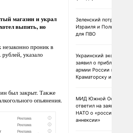
тый магазин и украл
Зеленский потребовал 
 хотел выпить, но
Израиля и Польши рак
для ПВО
 незаконно проник в
 рублей, указало
Украинский эксперт
заявил о приближении
армии России к
Краматорску и Славянс
зин был закрыт. Также
МИД Южной Осетии
алкогольного опьянения.
ответил на заявления
НАТО о «российской
аннексии»