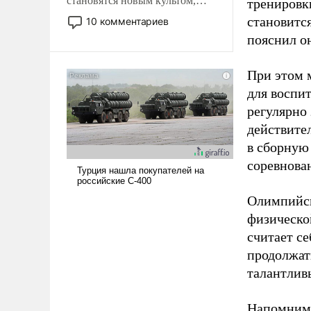
становятся новым культом,
тренировки
постепенно вытесняя и
становитс
10 комментариев
отменяя традиционное
пояснил о
требование к человеку – быть
мужественным и твердым под
При этом м
ударами судьбы, брать на себя
для воспи
ответственность, помогать
слабым, идти вперед и
регулярно
адаптироваться.
действите
в сборную
соревнова
Олимпийск
физическо
считает се
продолжат
талантлив
Напомним,