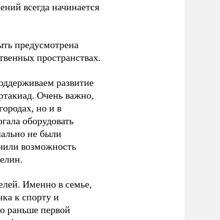
ений всегда начинается
ыть предусмотрена
ственных пространствах.
оддерживаем развитие
ртакиад. Очень важно,
ородах, но и в
гала оборудовать
чально не были
учили возможность
релин.
елей. Именно в семье,
ка к спорту и
до раньше первой