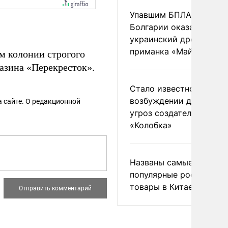
Упавшим БПЛА в
Болгарии оказался
украинский дрон-
приманка «Майя»
м колонии строгого
азина «Перекресток».
Стало известно о
возбуждении дела из-з
 сайте. О редакционной
угроз создателям
«Колобка»
Названы самые
популярные российски
товары в Китае