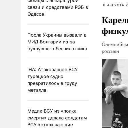
склады с аппаратурой
8 АВГУСТА 2
связи и средствами РЭБ в
Одессе
Карел
физку
Посла Украины вызвали в
МИД Болгарии из-за
Олимпийски
рухнувшего беспилотника
россиян
IHA: Атакованное ВСУ
турецкое судно
превратилось в груду
металла
Медик ВСУ из «полка
смерти» делала солдатам
ВСУ «отключающие