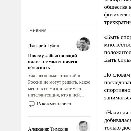
общества 
физическо
трехкратн
МНЕНИЯ
«Быть спо
множество
Дмитрий Губин
положител
Почему «объясняющий
Быть силь
класс» не может ничего
объяснить
По словам
Уже несколько столетий в
последоват
России не могут решить, какое
место в её жизни занимает
спортивно
интеллигенция, кто к ней
заниматьс
принадлежит, а кого из неё
13 комментариев
исключили с правом
«Начиная 
восстановления и без оного. И
добивалас
чем она отличается от просто
только до
образованных людей. Иногда
Александр Тимохин