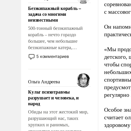
казалось, что эти вопросы
соревнова
Безэкипажный корабль –
решены раз и навсегда, но –
с массовог
задача со многими
нет, не решены.
неизвестными
Он напомн
500-тонный безэкипажный
практическ
корабль – нечто гораздо
большее, чем небольшие
безэкипажные катера,
«Мы продо
применение которых уже
детского, 
5 комментариев
стало обыденностью. Задача по
чтобы спо
созданию такого корабля очень
небольших
сложна и амбициозна. Однако
спортивны
и ее реализация радикально
Ольга Андреева
поднимет наши боевые
предусмот
Культ психотравмы
возможности.
регулярно 
разрушает и человека, и
народ
Особое зн
Обиды на этот жестокий мир,
считает о
разрушающий нас, таких
здоровому
хрупких и ранимых,