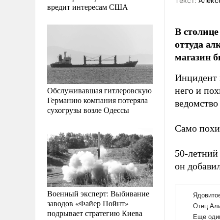
Tекст:
Алекс
вредит интересам США
В столице
оттуда ал
магазин б
Инцидент 
Обслуживавшая гитлеровскую
него и по
Германию компания потеряла
ведомство
сухогрузы возле Одессы
Само похи
50-летний
он добави
Военный эксперт: Выбивание
заводов «Файер Пойнт»
подрывает стратегию Киева