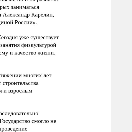
орых заниматься
л Александр Карелин,
диной России».
Сегодня уже существует
 занятия физкультурой
ему и качество жизни.
отяжении многих лет
т строительства
м и взрослым
оследовательно
Государство смогло не
проведение