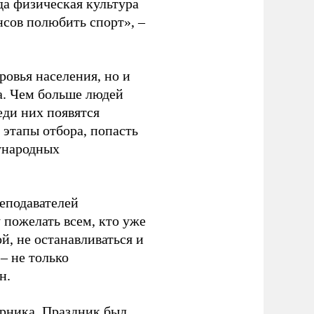
да физическая культура
нсов полюбить спорт», –
ровья населения, но и
а. Чем больше людей
еди них появятся
 этапы отбора, попасть
ународных
еподавателей
пожелать всем, кто уже
й, не останавливаться и
– не только
н.
урника. Праздник был