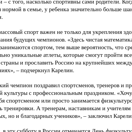
 – с того, насколько спортивны сами родители. Ког
я нормой в семье, у ребенка значительно больше ша
н.
ассовый спорт важен не только для укрепления здо
тания будущих чемпионов. «Здесь чистая математик
 занимаются спортом, тем выше вероятность, что ср
льно уникальные атлеты, которые смогут пройти все
 страны и прославить Россию на крупнейших межд
ниях», – подчеркнул Карелин.
ий чемпион поздравил спортсменов, тренеров и пр
й культуры с профессиональным праздником. «Хочу 
бя спортсменом или просто занимается физкультуро
ь тренировки. А тренерам, наставникам и учителям 
ых, но и благодарных учеников», – заключил Карели
 в эту субботу в России отмечается День физкульт