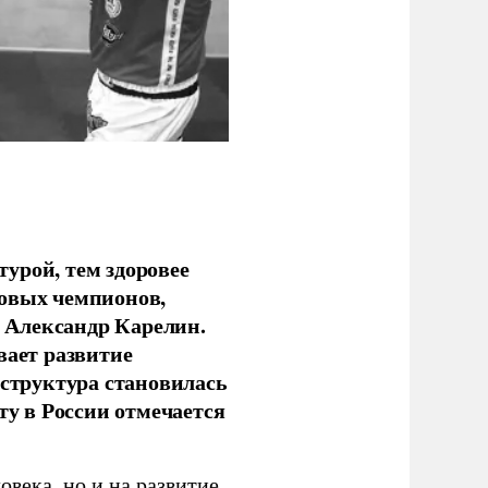
урой, тем здоровее
новых чемпионов,
 Александр Карелин.
вает развитие
аструктура становилась
ту в России отмечается
овека, но и на развитие