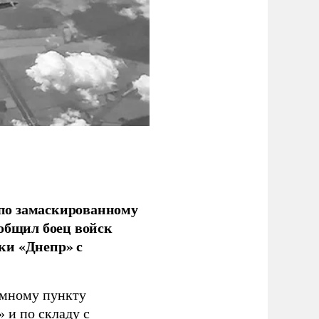
по замаскированному
ообщил боец войск
ки «Днепр» с
емному пункту
 и по складу с