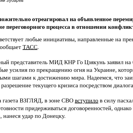
ий Зубарев
ожительно отреагировал на объявленное переми
ие переговорного процесса в отношении конфлик
ветствует любые инициативы, направленные на пре
сообщает
ТАСС
.
ый представитель МИД КНР Го Цзякунь заявил на 
бые усилия по прекращению огня на Украине, котор
ыми шагами к достижению мира. Надеемся, что за
 разрешение текущего кризиса посредством диалога
а газета ВЗГЛЯД, в зоне СВО
вступило
в силу пасха
отовности придерживаться договоренностей, однак
, нанеся удар по Донецку.