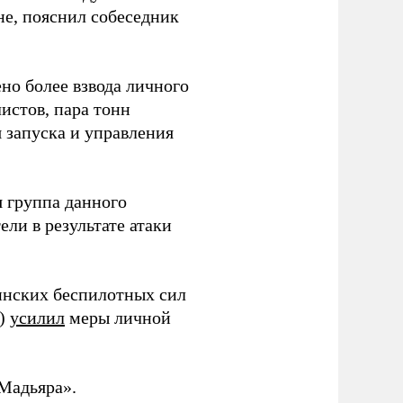
не, пояснил собеседник
но более взвода личного
истов, пара тонн
я запуска и управления
 группа данного
ли в результате атаки
инских беспилотных сил
и)
усилил
меры личной
Мадьяра».