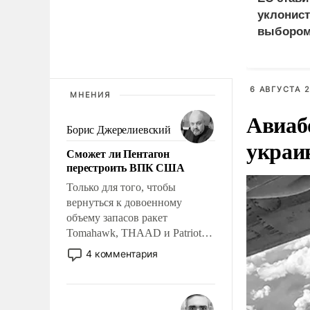
уклонист
выбором
нищетой
6 АВГУСТА 2
МНЕНИЯ
Авиаб
Борис Джерелиевский
украи
Сможет ли Пентагон
перестроить ВПК США
Только для того, чтобы
вернуться к довоенному
объему запасов ракет
Tomahawk, THAAD и Patriot
США потребуется более трех
4 комментария
лет. Даже небольшая война с
Ираном опустошила
американские арсеналы.
Сложившаяся ситуация