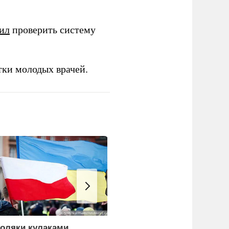
ил
проверить систему
тки молодых врачей.
оляки кулаками
Сикорский: