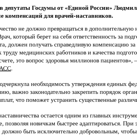
в депутаты Госдумы от «Единой России» Людми
ие компенсаций для врачей-наставников.
чество не должно превращаться в дополнительную
Врач, который берет на себя ответственность за под
та, должен получать справедливую компенсацию за э
 труду медицинских работников и качества подготов
чете, это вопрос здоровья миллионов пациентов», 
АСС
.
одчеркнула необходимость утверждения единых фед
нию, важно законодательно закрепить порядок орга
ыплат, что поможет устранить существенные различ
наставничества остается одним из главных инструм
, позволяя новичкам быстрее адаптироваться. При 
 должно быть исключительно добровольным, чтобы 