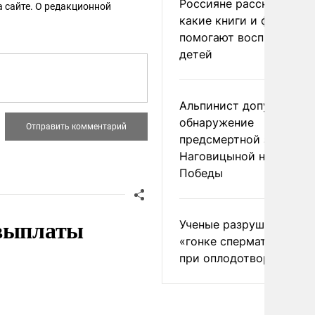
Россияне рассказали,
 сайте. О редакционной
какие книги и фильмы
помогают воспитывать
детей
Альпинист допустил
обнаружение
предсмертной записки
Наговицыной на пике
Победы
 выплаты
Ученые разрушили миф
«гонке сперматозоидов
при оплодотворении