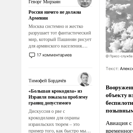
Геворг Мирзаян
означает многолетний период
Россия ничего не должна
уязвимости США, например,
Армении
перед Китаем.
Москва системно и жестко
разрушает тот фантастический
мир, который Пашинян рисует
для армянского населения.
Мир, где политические
17 комментариев
@ Пресс-служба
прожекты будут безусловно
оплачиваться за счет
Tекст:
Алекс
российских
налогоплательщиков и где
Тимофей Бордачёв
Еревану за свои поступки не
Вооружен
«Большая крокодила» из
нужно отвечать.
объекту в
Израиля показала проблему
беспилотн
границ допустимого
позывным
Дискуссия о рве с
крокодилами для охраны
Авиация с
израильских тюрем – это
временног
пример того, как быстро мы