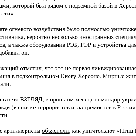
ами, который был рядом с подземной базой в Херсо
ости»
.
тате огневого воздействия было полностью уничтоже
ротивника, вероятно несколько иностранных специал
в, а также оборудование РЭБ, РЭР и устройства дл
добавил он.
жащий отметил, что это не первая ликвидированная
ния в подконтрольном Киеву Херсоне. Мирные жите
али.
а газета ВЗГЛЯД, в прошлом месяце командир укра
вди (в списке террористов и экстремистов в Росси
сти.
е артиллеристы
объясняли
, как уничтожают «Птиц 