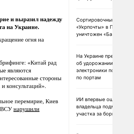
рие и выразил надежду
Сортировочный пункт
та на Украине.
«Укрпочты» в Павлогра
уничтожен «Бандероль
кращение огня на
На Украине предупреди
брифинге: «Китай рад
об удорожании китайс
ые являются
электроники после уда
по портам
интересованные стороны
 и консультаций».
ИИ впервые оштрафова
льное перемирие, Киев
владельца подмосковн
о ВСУ
нарушили
участка за борщевик