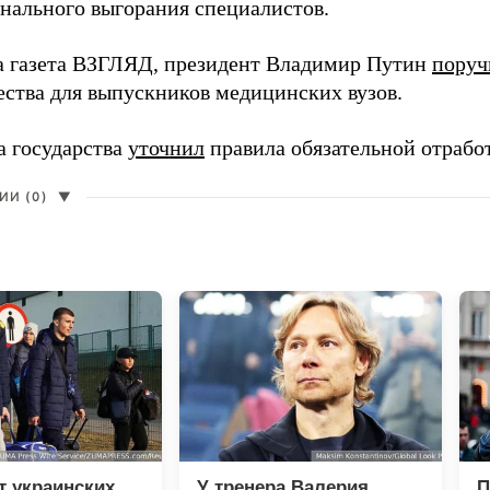
нального выгорания специалистов.
а газета ВЗГЛЯД, президент Владимир Путин
поруч
ества для выпускников медицинских вузов.
а государства
уточнил
правила обязательной отрабо
И (0)
▼
т украинских
У тренера Валерия
П