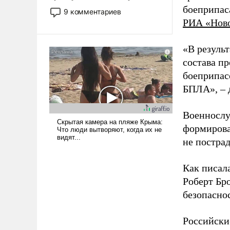
двигаемся по пути
боеприпас
9 комментариев
революционных изменений.
РИА «Нов
То, что несколько лет назад
было образом для
«В резуль
псевдонаучной фантастики,
состава п
стало всерьез обсуждаемой
боеприпасо
идеей.
БПЛА», – 
Военнослу
формирова
не пострад
Как писал
Роберт Бро
безопасно
Российски