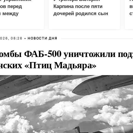
ов перед
Карпина после пяти
в
 между
дочерей родился сын
с
 и фронтом
026, 08:26 •
НОВОСТИ ДНЯ
омбы ФАБ-500 уничтожили под
нских «Птиц Мадьяра»