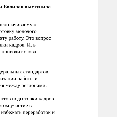
ла Болилая выступила
 неоплачиваемую
готовку молодого
ту работу. Это вопрос
ки кадров. И, в
– приводит слова
еральных стандартов.
низации работы и
ия между регионами.
ентов подготовки кадров
этом участие в
избежать переработок и