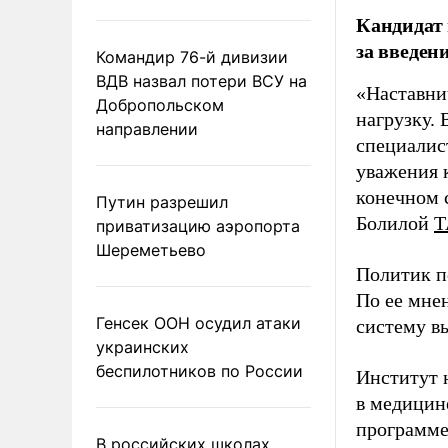
Кандидат 
за введен
Командир 76-й дивизии
ВДВ назвал потери ВСУ на
«Наставни
Добропольском
нагрузку. 
направлении
специалис
уважения к
конечном с
Путин разрешил
Болилой
Т
приватизацию аэропорта
Шереметьево
Политик п
По ее мне
Генсек ООН осудил атаки
систему в
украинских
беспилотников по России
Институт 
в медицине
программе
В российских школах