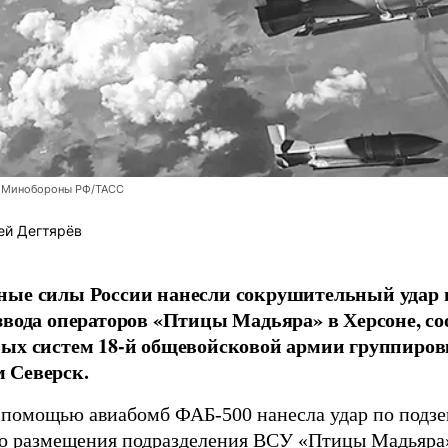
 Минобороны РФ/ТАСС
ей Дегтярёв
ные силы России нанесли сокрушительный удар 
звода операторов «Птицы Мадьяра» в Херсоне, с
ых систем 18-й общевойсковой армии группиров
 Северск.
 помощью авиабомб ФАБ-500 нанесла удар по подз
о размещения подразделения ВСУ «Птицы Мадьяра»