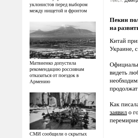
Tекст:
Дмитр
уклонистов перед выбором
между нищетой и фронтом
Пекин пол
на развит
Китай при
Украине, 
Матвиенко допустила
Официальн
рекомендацию россиянам
видеть лю
отказаться от поездок в
необходим
Армению
продолжат
Как писал
заявил
о г
перемирие
СМИ сообщили о скрытых