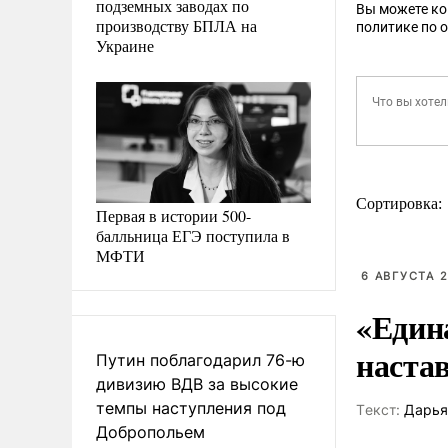
подземных заводах по
Вы можете к
производству БПЛА на
политике по 
Украине
Сортировка:
Первая в истории 500-
балльница ЕГЭ поступила в
МФТИ
6 АВГУСТА 2
«Един
наста
Путин поблагодарил 76-ю
дивизию ВДВ за высокие
темпы наступления под
Tекст:
Дарья
Добропольем