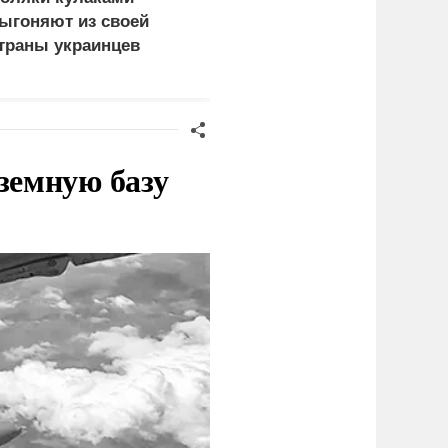
ыгоняют из своей
Посягательство на
траны украинцев
посольство России
грозит разрывом
дипотношений
земную базу