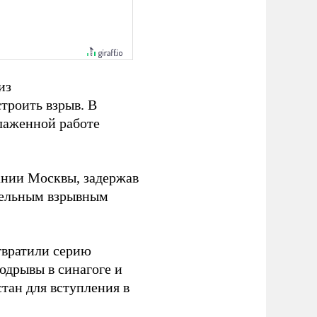
из
троить взрыв. В
слаженной работе
ании Москвы, задержав
дельным взрывным
твратили серию
одрывы в синагоге и
тан для вступления в