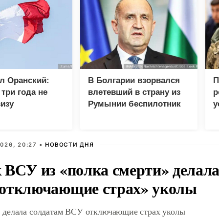
л Оранский:
В Болгарии взорвался
П
три года не
влетевший в страну из
р
изу
Румынии беспилотник
у
кому дипломату
у
026, 20:27 •
НОВОСТИ ДНЯ
 ВСУ из «полка смерти» делала
отключающие страх» уколы
делала солдатам ВСУ отключающие страх уколы