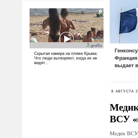
сложна и амбициозна. Однако
и ее реализация радикально
поднимет наши боевые
возможности.
Генконсу
Франция 
выдает в
российс
8 АВГУСТА 2
Медик
ВСУ «
Медик ВСУ 