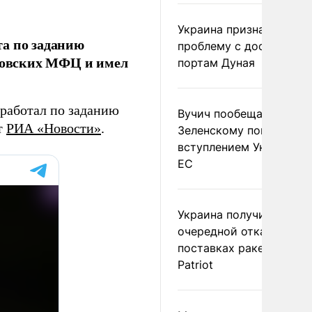
Украина признала
та по заданию
проблему с доступом к
сковских МФЦ и имел
портам Дуная
 работал по заданию
Вучич пообещал
т
РИА «Новости»
.
Зеленскому помочь со
вступлением Украины в
ЕС
Украина получила
очередной отказ в
поставках ракет для
Patriot