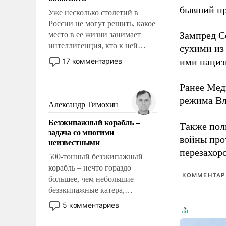
бывший пр
Уже несколько столетий в
России не могут решить, какое
Зампред Со
место в ее жизни занимает
интеллигенция, кто к ней
сухими из
принадлежит, а кого из нее
ими нациз
17 комментариев
исключили с правом
восстановления и без оного. И
Ранее Мед
чем она отличается от просто
режима Вл
образованных людей. Иногда
Александр Тимохин
казалось, что эти вопросы
Безэкипажный корабль –
решены раз и навсегда, но –
Также по
задача со многими
нет, не решены.
войны про
неизвестными
перезахор
500-тонный безэкипажный
корабль – нечто гораздо
КОММЕНТАРИ
большее, чем небольшие
безэкипажные катера,
применение которых уже
5 комментариев
стало обыденностью. Задача по
созданию такого корабля очень