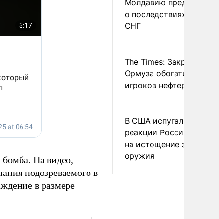
Молдавию предупреди
о последствиях выхода
СНГ
The Times: Закрытие
Ормуза обогатило новы
игроков нефтерынка
В США испугались
реакции России и Кита
на истощение запасов
оружия
 бомба. На видео,
нания подозреваемого в
аждение в размере