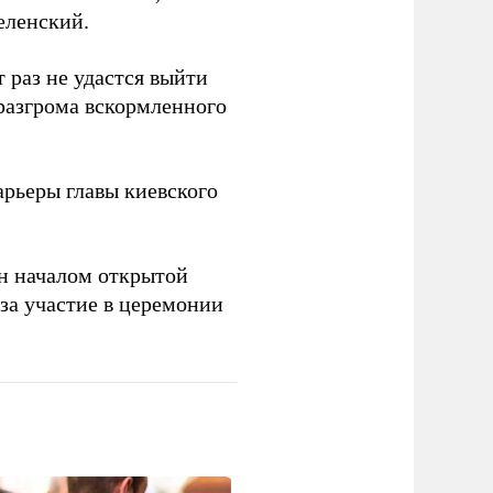
еленский.
 раз не удастся выйти
 разгрома вскормленного
рьеры главы киевского
н началом открытой
за участие в церемонии