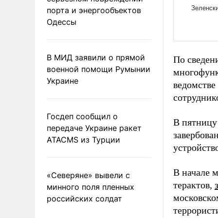
порта и энергообъектов
Одессы
В МИД заявили о прямой
По сведен
военной помощи Румынии
многофунк
Украине
ведомстве
сотрудник
Госдеп сообщил о
В пятниц
передаче Украине ракет
завербова
ATACMS из Турции
устройств
В начале 
«Северяне» вывели с
терактов,
минного поля пленных
московском
российских солдат
террорист