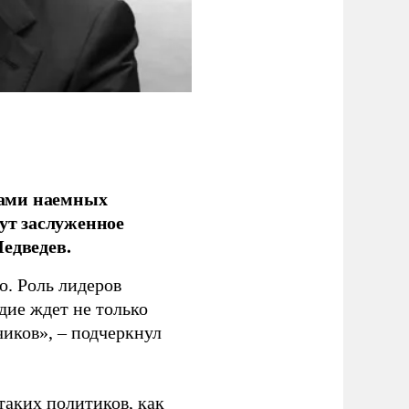
ками наемных
сут заслуженное
едведев.
о. Роль лидеров
дие ждет не только
чиков», – подчеркнул
таких политиков, как