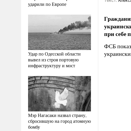
Tекст:
Алекс
ударили по Европе
Гражданин
украински
при себе 
ФСБ показ
Удар по Одесской области
украински
вывел из строя портовую
инфраструктуру и мост
Мэр Нагасаки назвал страну,
сбросившую на город атомную
бомбу