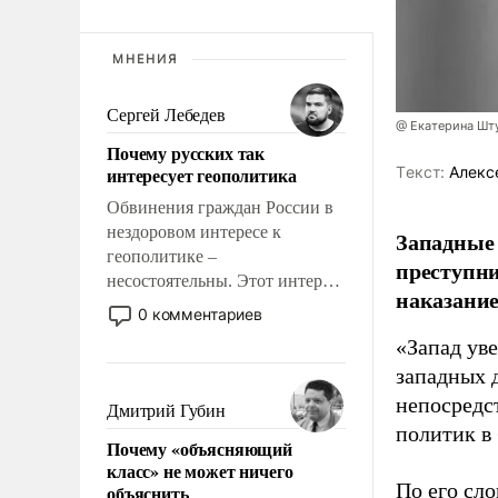
МНЕНИЯ
Сергей Лебедев
@ Екатерина Шт
Почему русских так
интересует геополитика
Tекст:
Алекс
Обвинения граждан России в
нездоровом интересе к
Западные
геополитике –
преступни
несостоятельны. Этот интерес
наказание
рационален и прагматичен. Он
0 комментариев
обусловлен тысячелетним
«Запад уве
опытом выживания в крайне
западных 
непростых условиях и
непосредс
фундаментальным знанием,
Дмитрий Губин
что мировая политика имеет
политик в
Почему «объясняющий
свойство заявляться на порог
класс» не может ничего
нашего дома.
По его сло
объяснить