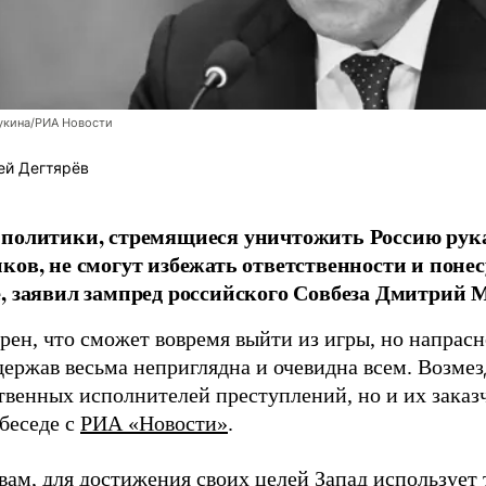
укина/РИА Новости
ей Дегтярёв
 политики, стремящиеся уничтожить Россию ру
ков, не смогут избежать ответственности и поне
, заявил зампред российского Совбеза Дмитрий М
рен, что сможет вовремя выйти из игры, но напрасн
держав весьма неприглядна и очевидна всем. Возмез
твенных исполнителей преступлений, но и их заказ
 беседе с
РИА «Новости»
.
вам, для достижения своих целей Запад использует 