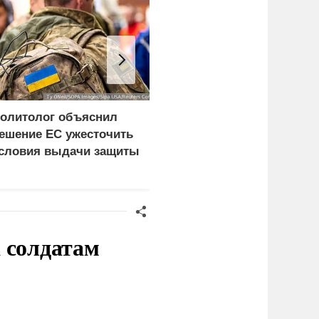
олитолог объяснил
Три исламских
ешение ЕС ужесточить
государства потеряли
словия выдачи защиты
надежду на США
краинцам
 солдатам