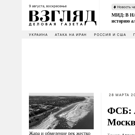
9 августа, воскресенье
Новость ч
МИД: В НА
историю а
УКРАИНА
АТАКА НА ИРАН
РОССИЯ И США
28 МАРТА 20
ФСБ: 
Моск
Жара и обмеление рек жестко