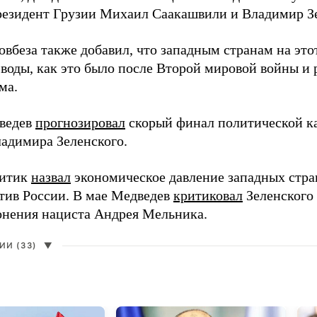
езидент Грузии Михаил Саакашвили и Владимир З
вбеза также добавил, что западным странам на этот
 воды, как это было после Второй мировой войны и
ма.
ведев
прогнозировал
скорый финал политической ка
адимира Зеленского.
литик
назвал
экономическое давление западных стра
тив России. В мае Медведев
критиковал
Зеленского 
онения нациста Андрея Мельника.
И (33)
▼