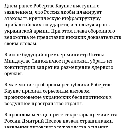
Днем ранее Робертас Каунас выступил с
заявлением, что Россия якобы планирует
атаковать критическую инфраструктуру
прибалтийских государств, используя дроны
украинской армии. При этом глава оборонного
ведомства не представил никаких доказательств
своим словам.
В июне будущий премьер-министр Литвы
Миндаугас Синкявичюс
предложил
убрать из
конституции запрет на размещение ядерного
оружия.
В мае министр обороны республики Робертас
Каунас
признал
серьезным вызовом
проникновение украинских беспилотников в
воздушное пространство страны.
В прошлом месяце пресс-секретарь президента
России Дмитрий Песков
назвал
страшилками
заявления литовского руководства о планах