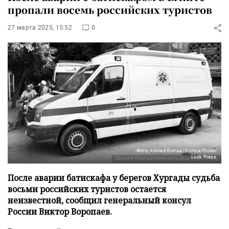
пропали восемь российских туристов
27 марта 2025, 15:52
0
Фото: Ahmed Gomaa/XinHua/Global
Look Press
После аварии батискафа у берегов Хургады судьба
восьми российских туристов остается
неизвестной, сообщил генеральный консул
России Виктор Воропаев.