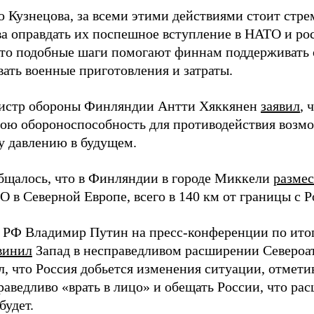
 Кузнецова, за всеми этими действиями стоит стр
ва оправдать их поспешное вступление в НАТО и ро
что подобные шаги помогают финнам поддерживать 
вать военные приготовления и затраты.
истр обороны Финляндии Антти Хяккянен
заявил
, 
вою обороноспособность для противодействия воз
у давлению в будущем.
бщалось, что в Финляндии в городе Миккели
разме
 в Северной Европе, всего в 140 км от границы с Р
 РФ Владимир Путин на пресс-конференции по ито
винил
Запад в несправедливом расширении Североат
, что Россия добьется изменения ситуации, отметив
раведливо «врать в лицо» и обещать России, что р
будет.