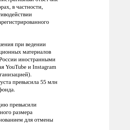
ах, в частности,
тиводействии
зарегистрированного
шения при ведении
ационных материалов
в России иностранными
я YouTube и Instagram
ганизацией).
густа превысила 55 млн
фонда.
ацию превысили
ного размера
основанием для отмены