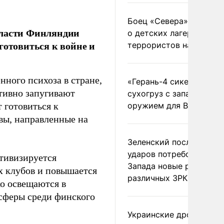
Боец «Севера» рассказ
власти Финляндии
о детских лагерях
готовиться к войне и
террористов на Украин
ного психоза в стране,
«Герань-4 сикер» пора
ктивно запугивают
сухогруз с западным
 готовиться к
оружием для ВСУ
вы, направленные на
Зеленский после ночны
ударов потребовал у
тивизируется
Запада новые ракеты д
х клубов и повышается
различных ЗРК
о освещаются в
сферы среди финского
Украинские дроны