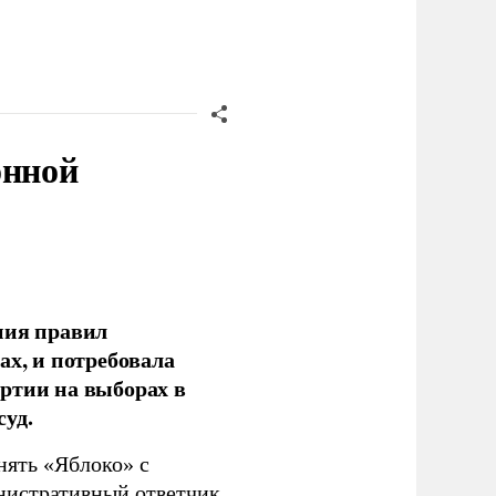
онной
ния правил
ах, и потребовала
ртии на выборах в
уд.
нять «Яблоко» с
инистративный ответчик