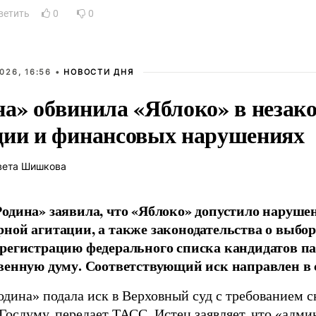
ветить
0
0
026, 16:56 •
НОВОСТИ ДНЯ
на» обвинила «Яблоко» в незак
ции и финансовых нарушениях
вета Шишкова
одина» заявила, что «Яблоко» допустило наруше
ной агитации, а также законодательства о выбор
регистрацию федерального списка кандидатов па
венную думу. Соответствующий иск направлен в с
одина» подала иск в Верховный суд с требованием с
 Госдуму, передает
ТАСС
. Истец заявляет, что «адм