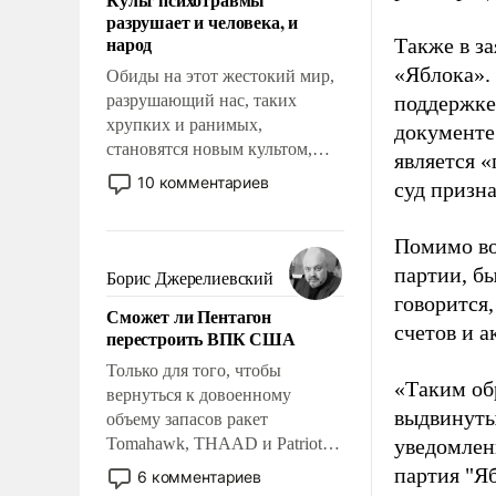
возможности.
разрушает и человека, и
народ
Также в з
«Яблока».
Обиды на этот жестокий мир,
разрушающий нас, таких
поддержке
хрупких и ранимых,
документе
становятся новым культом,
является 
постепенно вытесняя и
10 комментариев
суд призн
отменяя традиционное
требование к человеку – быть
Помимо во
мужественным и твердым под
ударами судьбы, брать на себя
партии, б
Борис Джерелиевский
ответственность, помогать
говорится,
Сможет ли Пентагон
слабым, идти вперед и
счетов и 
перестроить ВПК США
адаптироваться.
Только для того, чтобы
«Таким об
вернуться к довоенному
выдвинуты
объему запасов ракет
Tomahawk, THAAD и Patriot
уведомлени
США потребуется более трех
партия "Я
6 комментариев
лет. Даже небольшая война с