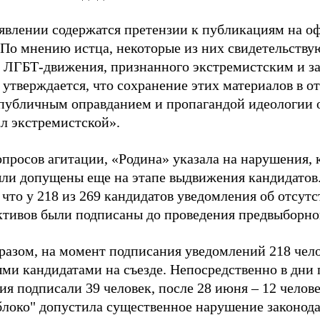
аявлении содержатся претензии к публикациям на о
 По мнению истца, некоторые из них свидетельству
 ЛГБТ-движения, признанного экстремистским и з
 утверждается, что сохранение этих материалов в о
«публичным оправданием и пропагандой идеологии 
ал экстремистской».
просов агитации, «Родина» указала на нарушения, 
ыли допущены еще на этапе выдвижения кандидатов. 
 что у 218 из 269 кандидатов уведомления об отсу
активов были подписаны до проведения предвыборног
разом, на момент подписания уведомлений 218 чело
ми кандидатами на съезде. Непосредственно в дни 
я подписали 39 человек, после 28 июня – 12 челов
блоко" допустила существенное нарушение законода