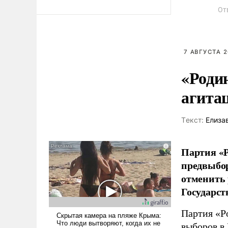
От
7 АВГУСТА 2
«Роди
агита
Tекст:
Елиза
Партия «Р
предвыбор
отменить 
Государст
Партия «Р
выборов в