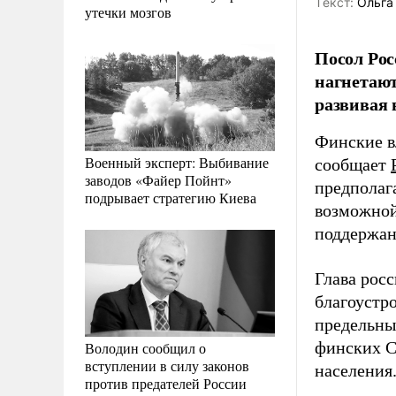
Tекст:
Ольга
утечки мозгов
Посол Рос
нагнетают
развивая
Финские в
Военный эксперт: Выбивание
сообщает
заводов «Файер Пойнт»
предполаг
подрывает стратегию Киева
возможной
поддержан
Глава рос
благоустр
предельны
финских С
Володин сообщил о
вступлении в силу законов
населения
против предателей России