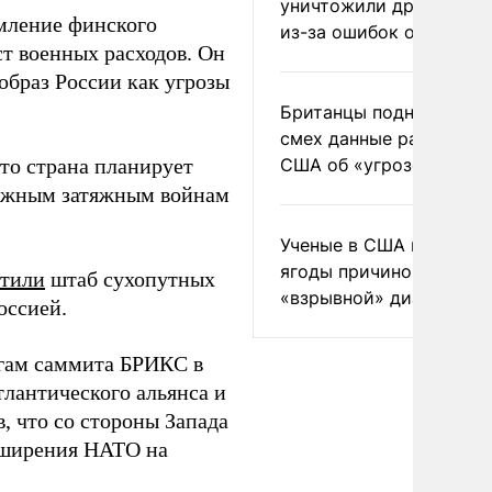
уничтожили друг друга
емление финского
из-за ошибок оператор
ст военных расходов. Он
образ России как угрозы
Британцы подняли на
смех данные разведки
что страна планирует
США об «угрозе России
можным затяжным войнам
Ученые в США назвали 
ягоды причиной
стили
штаб сухопутных
«взрывной» диареи
оссией.
гам саммита БРИКС в
лантического альянса и
, что со стороны Запада
асширения НАТО на