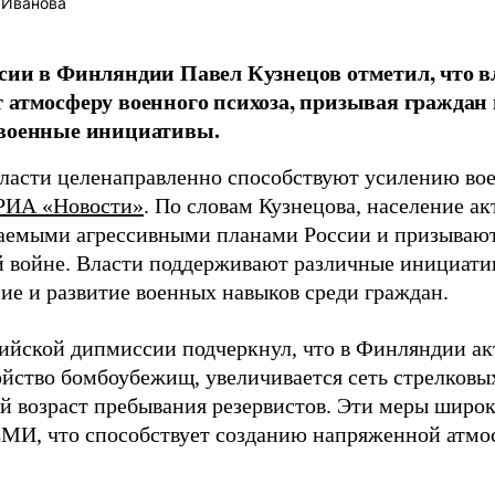
 Иванова
сии в Финляндии Павел Кузнецов отметил, что 
 атмосферу военного психоза, призывая граждан 
 военные инициативы.
ласти целенаправленно способствуют усилению воен
РИА «Новости»
. По словам Кузнецова, население а
аемыми агрессивными планами России и призывают
 войне. Власти поддерживают различные инициати
ие и развитие военных навыков среди граждан.
сийской дипмиссии подчеркнул, что в Финляндии ак
ойство бомбоубежищ, увеличивается сеть стрелковы
й возраст пребывания резервистов. Эти меры широк
МИ, что способствует созданию напряженной атмо
.