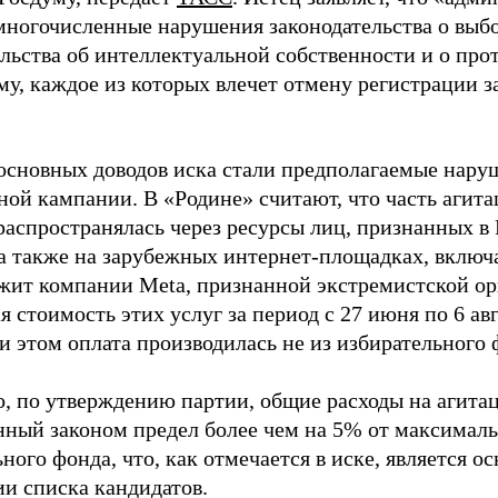
многочисленные нарушения законодательства о выбор
ельства об интеллектуальной собственности и о про
му, каждое из которых влечет отмену регистрации 
основных доводов иска стали предполагаемые нару
ной кампании. В «Родине» считают, что часть агит
распространялась через ресурсы лиц, признанных 
 а также на зарубежных интернет-площадках, включа
жит компании Meta, признанной экстремистской ор
 стоимость этих услуг за период с 27 июня по 6 ав
и этом оплата производилась не из избирательного 
о, по утверждению партии, общие расходы на агит
нный законом предел более чем на 5% от максималь
ного фонда, что, как отмечается в иске, является 
ии списка кандидатов.