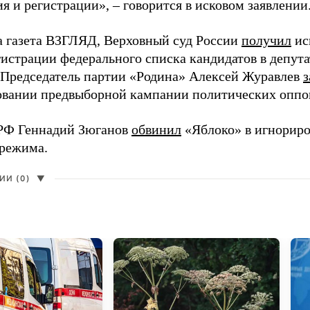
 и регистрации», – говорится в исковом заявлении
а газета ВЗГЛЯД, Верховный суд России
получил
ис
гистрации федерального списка кандидатов в депут
 Председатель партии «Родина» Алексей Журавлев
з
вании предвыборной кампании политических оппо
РФ Геннадий Зюганов
обвинил
«Яблоко» в игнорир
 режима.
И (0)
▼