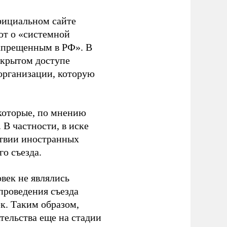
фициальном сайте
ют о «системной
апрещенным в РФ». В
ткрытом доступе
организации, которую
которые, по мнению
В частности, в иске
тствии иностранных
о съезда.
век не являлись
проведения съезда
ек. Таким образом,
тельства еще на стадии