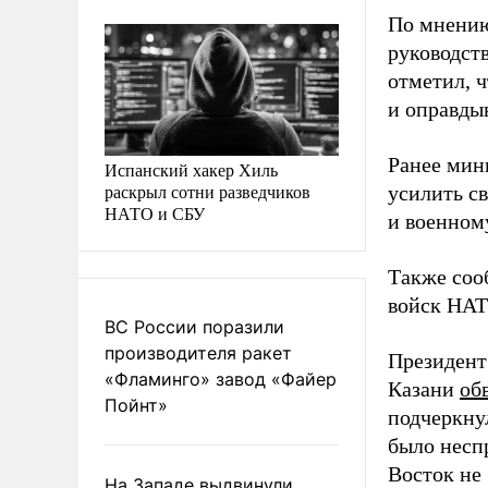
По мнению
руководст
отметил, 
и оправды
Ранее мин
Испанский хакер Хиль
раскрыл сотни разведчиков
усилить с
НАТО и СБУ
и военном
Также соо
войск НАТО
ВС России поразили
производителя ракет
Президент
«Фламинго» завод «Файер
Казани
об
Пойнт»
подчеркнул
было несп
Восток не 
На Западе выдвинули