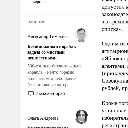
допустил 
законодат
экстремиз
МНЕНИЯ
списка».
Александр Тимохин
Одним из 
Безэкипажный корабль –
агитацион
задача со многими
неизвестными
«Яблока» 
агентами,
500-тонный безэкипажный
корабль – нечто гораздо
(принадле
большее, чем небольшие
Совокупная
безэкипажные катера,
рублей, пр
применение которых уже
2 комментария
стало обыденностью. Задача по
Кроме тог
созданию такого корабля очень
установле
сложна и амбициозна. Однако
и ее реализация радикально
избиратель
Ольга Андреева
поднимет наши боевые
регистрац
Культ психотравмы