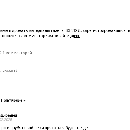
омментировать материалы газеты ВЗГЛЯД,
зарегистрировавшись
на
отношению к комментариям читайте
здесь
.
:
1
комментарий
адыреанец
02.2025
оро вырубят свой лес и прятаться будет негде.