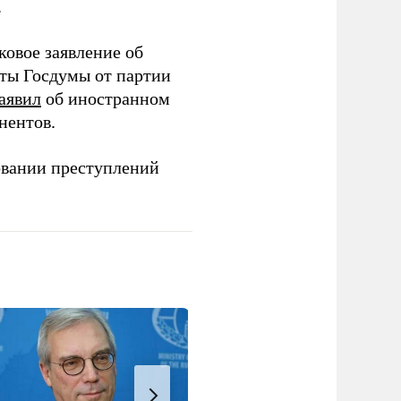
.
ковое заявление об
аты Госдумы от партии
аявил
об иностранном
нентов.
овании преступлений