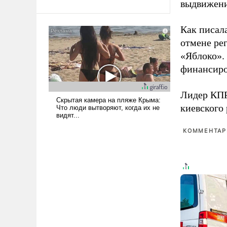
выдвижения
Ираном опустошила
американские арсеналы.
Как писал
Сложившаяся ситуация
отмене ре
означает многолетний период
уязвимости США, например,
«Яблоко».
перед Китаем.
финансиро
Лидер КП
киевского
КОММЕНТАРИ